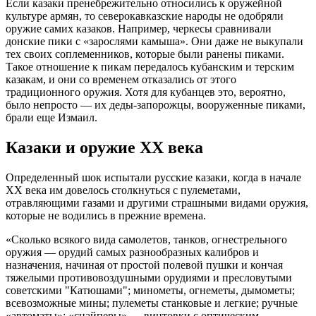
Если казаки пренебрежительно относились к оружейной
культуре армян, то северокавказские народы не одобряли
оружие самих казаков. Например, черкесы сравнивали
донские пики с «зарослями камыша». Они даже не выкупали
тех своих соплеменников, которые были ранены пиками.
Такое отношение к пикам передалось кубанским и терским
казакам, и они со временем отказались от этого
традиционного оружия. Хотя для кубанцев это, вероятно,
было непросто — их деды-запорожцы, вооруженные пиками,
брали еще Измаил.
Казаки и оружие XX века
Определенный шок испытали русские казаки, когда в начале
XX века им довелось столкнуться с пулеметами,
отравляющими газами и другими страшными видами оружия,
которые не водились в прежние времена.
«Сколько всякого вида самолетов, танков, огнестрельного
оружия — орудий самых разнообразных калибров и
назначения, начиная от простой полевой пушки и кончая
тяжелыми противовоздушными орудиями и пресловутыми
советскими "Катюшами"; минометы, огнеметы, дымометы;
всевозможные мины; пулеметы станковые и легкие; ручные
«автоматы»; «снайперы» — винтовки с оптическим