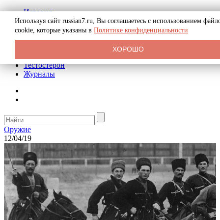
История
Биография
Используя сайт russian7.ru, Вы соглашаетесь с использованием файл
Криминал
cookie, которые указаны в
Политике конфиденциальности
Реклама на сайте
О сайте
ХОРОШО
Рекомендательные статьи
Тестостерон
Журналы
Оружие
12/04/19