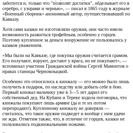
заботится и, только что "позволят достатки", обделывает его в
серебро, с узорами и чернью», — писал в 1865 году в журнале
«Военный сборник» анонимный автор, путешествовавший по
Кавказу.
Хотя сами казаки не изготовляли оружия, они часто имели
возможность разжиться трофейным, особенно у горцев.
Поэтому купленное за деньги вооружение не пользовалось у
казаков уважением.
«Мы были на Кавказе, где покупка оружия считается срамом.
Его получают, воруют, достают у врага, но не покупают», —
вспоминал участник Гражданской войны Сергей Мамонтов о
нравах станицы Черномлыцкой.
Особенно это относилось к кинжалу — его можно было лишь
получить в подарок, по наследству или добыть себе в бою.
Первый кинжал мальчику уже в 3—5 лет дарил его
собственный дед. На Кубани и Тереке ходила поговорка, что
кинжалы покупают лишь армяне (да и те их потом
перепродают). Купленному кинжалу не доверяли —
считалось, что такое оружие подведет и вообще с ним удачи
не жди. Отметим также, что, в отличие от горцев, казаки не
пользовались подкинжальными ножами.