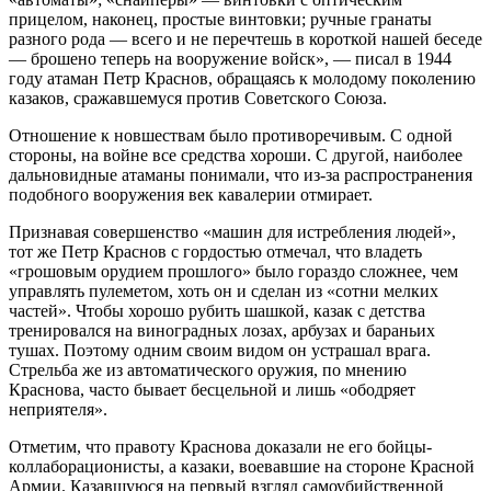
прицелом, наконец, простые винтовки; ручные гранаты
разного рода — всего и не перечтешь в короткой нашей беседе
— брошено теперь на вооружение войск», — писал в 1944
году атаман Петр Краснов, обращаясь к молодому поколению
казаков, сражавшемуся против Советского Союза.
Отношение к новшествам было противоречивым. С одной
стороны, на войне все средства хороши. С другой, наиболее
дальновидные атаманы понимали, что из-за распространения
подобного вооружения век кавалерии отмирает.
Признавая совершенство «машин для истребления людей»,
тот же Петр Краснов с гордостью отмечал, что владеть
«грошовым орудием прошлого» было гораздо сложнее, чем
управлять пулеметом, хоть он и сделан из «сотни мелких
частей». Чтобы хорошо рубить шашкой, казак с детства
тренировался на виноградных лозах, арбузах и бараньих
тушах. Поэтому одним своим видом он устрашал врага.
Стрельба же из автоматического оружия, по мнению
Краснова, часто бывает бесцельной и лишь «ободряет
неприятеля».
Отметим, что правоту Краснова доказали не его бойцы-
коллаборационисты, а казаки, воевавшие на стороне Красной
Армии. Казавшуюся на первый взгляд самоубийственной