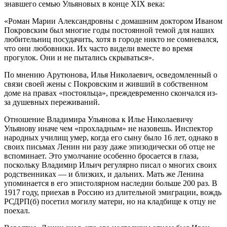
знавшего семью Ульяновых в конце XIX века:
«Роман Марии Александровны с домашним доктором Иваном
Покровским был многие годы постоянной темой для наших
любительниц посудачить, хотя в городе никто не сомневался,
что они любовники. Их часто видели вместе во время
прогулок. Они и не пытались скрываться».
По мнению Арутюнова, Илья Николаевич, осведомленный о
связи своей жены с Покровским и живший в собственном
доме на правах «постояльца», преждевременно скончался из-
за душевных переживаний.
Отношение Владимира Ульянова к Илье Николаевичу
Ульянову иначе чем «прохладным» не назовешь. Инспектор
народных училищ умер, когда его сыну было 16 лет, однако в
своих письмах Ленин ни разу даже эпизодически об отце не
вспоминает. Это умолчание особенно бросается в глаза,
поскольку Владимир Ильич регулярно писал о многих своих
родственниках — и близких, и дальних. Мать же Ленина
упоминается в его эпистолярном наследии больше 200 раз. В
1917 году, приехав в Россию из длительной эмиграции, вождь
РСДРП(б) посетил могилу матери, но на кладбище к отцу не
поехал.