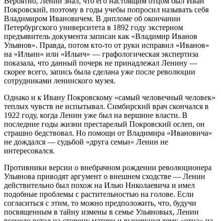
Вероятно, Ленин знал, что его настоящим отцом был Иван
Покровский, поэтому в годы учебы попросил называть себя
Владимиром Ивановичем. В дипломе об окончании
Петербургского университета в 1892 году экстерном
предъявитель документа записан как «Владимир Иванов
Ульянов». Правда, потом кто-то от руки исправил «Иванов»
на «Ильин» или «Ильич» — графологическая экспертиза
показала, что данный почерк не принадлежал Ленину —
скорее всего, запись была сделана уже после революции
сотрудниками ленинского музея.
Однако и к Ивану Покровскому «самый человечный человек»
теплых чувств не испытывал. Симбирский врач скончался в
1922 году, когда Ленин уже был на вершине власти. В
последние годы жизни престарелый Покровский ослеп, он
страшно бедствовал. Но помощи от Владимира «Ивановича»
не дождался — судьбой «друга семьи» Ленин не
интересовался.
Противники версии о внебрачном рождении революционера
Ульянова приводят аргумент о внешнем сходстве — Ленин
действительно был похож на Илью Николаевича и имел
подобные проблемы с растительностью на голове. Если
согласиться с этим, то можно предположить, что, будучи
посвященным в тайну измены в семье Ульяновых, Ленин
всецело встал на сторону матери и вычеркнул тему «отца» из