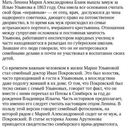
Мать Ленина Мария Александровна Бланк вышла замуж за
Илью Ульянова в 1863 году. Она имела все основания считать
свой брак «неравным» — ее отец, врач, дослужился до чина
надворного советника, дающего право на потомственное
дворянство, в то время как муж происходил из семьи
астраханского портного, вчерашнего крестьянина. Отношения
между супругами осложняла и постоянная занятость
Ульянова, работавшего инспектором народных училищ и
часто находившегося в разъездах по губернским школам.
Знавшие его люди говорили, что он не интересовался
семейными делами и почти не участвовал в воспитании своих
детей.
Со временем важным человеком в жизни Марии Ульяновой
стал семейный доктор Иван Покровский. Это был холостяк,
часто приходивший в гости к Ульяновым, а впоследствии
даже подолгу живший в их доме. О том, что Покровский был
тесно связан с семьей Ульяновых, говорит тот факт, что он
вместе с ними переехал из Пензы в Симбирск за год до
рождения Владимира Ильича. Часть историков предполагает,
что именно его следует считать настоящим отцом Ленина. В
пользу этой версии говорит семейный фотоснимок, на
которой рядом с Марией Александровной сидит не ее муж, а
Покровский. В статье историка Акима Арутюнова
приводится свидетельство симбирского врача-дерматолога,