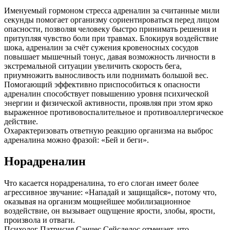
Именуемый гормоном стресса адреналин за считанные мили
секунды помогает организму сориентироваться перед лицом
опасности, позволяя человеку быстро принимать решения и
притупляя чувство боли при травмах. Блокируя воздействие
шока, адреналин за счёт сужения кровеносных сосудов
повышает мышечный тонус, давая возможность личности в
экстремальной ситуации увеличить скорость бега,
приумножить выносливость или поднимать большой вес.
Помогающий эффективно приспособиться к опасности
адреналин способствует повышению уровня психической
энергии и физической активности, проявляя при этом ярко
выраженное противовоспалительное и противоаллергическое
действие.
Охарактеризовать ответную реакцию организма на выброс
адреналина можно фразой: «Бей и беги».
Норадреналин
Что касается норадреналина, то его слоган имеет более
агрессивное звучание: «Нападай и защищайся», потому что,
оказывая на организм мощнейшее мобилизационное
воздействие, он вызывает ощущение ярости, злобы, ярости,
произвола и отваги.
Психолог Патрисия Санчес Сейсдедос отмечает, что