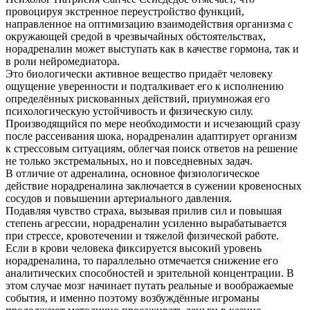
провоцируя экстренное переустройство функций,
направленное на оптимизацию взаимодействия организма с
окружающей средой в чрезвычайных обстоятельствах,
норадреналин может выступать как в качестве гормона, так и
в роли нейромедиатора.
Это биологически активное вещество придаёт человеку
ощущение уверенности и подталкивает его к исполнению
определённых рискованных действий, приумножая его
психологическую устойчивость и физическую силу.
Производящийся по мере необходимости и исчезающий сразу
после рассеивания шока, норадреналин адаптирует организм
к стрессовым ситуациям, облегчая поиск ответов на решение
не только экстремальных, но и повседневных задач.
В отличие от адреналина, основное физиологическое
действие норадреналина заключается в сужении кровеносных
сосудов и повышении артериального давления.
Подавляя чувство страха, вызывая прилив сил и повышая
степень агрессии, норадреналин усиленно вырабатывается
при стрессе, кровотечении и тяжелой физической работе.
Если в крови человека фиксируется высокий уровень
норадреналина, то параллельно отмечается снижение его
аналитических способностей и зрительной концентрации. В
этом случае мозг начинает путать реальные и воображаемые
события, и именно поэтому возбуждённые игроманы