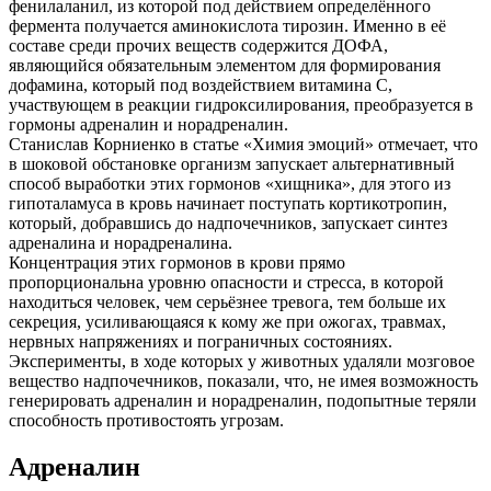
фенилаланил, из которой под действием определённого
фермента получается аминокислота тирозин. Именно в её
составе среди прочих веществ содержится ДОФА,
являющийся обязательным элементом для формирования
дофамина, который под воздействием витамина С,
участвующем в реакции гидроксилирования, преобразуется в
гормоны адреналин и норадреналин.
Станислав Корниенко в статье «Химия эмоций» отмечает, что
в шоковой обстановке организм запускает альтернативный
способ выработки этих гормонов «хищника», для этого из
гипоталамуса в кровь начинает поступать кортикотропин,
который, добравшись до надпочечников, запускает синтез
адреналина и норадреналина.
Концентрация этих гормонов в крови прямо
пропорциональна уровню опасности и стресса, в которой
находиться человек, чем серьёзнее тревога, тем больше их
секреция, усиливающаяся к кому же при ожогах, травмах,
нервных напряжениях и пограничных состояниях.
Эксперименты, в ходе которых у животных удаляли мозговое
вещество надпочечников, показали, что, не имея возможность
генерировать адреналин и норадреналин, подопытные теряли
способность противостоять угрозам.
Адреналин