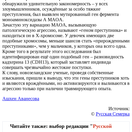
обнаружили удивительную закономерность – у всех
злоумышленников, осуждённые за особо тяжкие
преступления, был выявлен мутированный ген фермента
моноаминоксидазы А MAOA.
Зачастую эту вариацию MAOA, вызывающую
патологическую агрессию, называют «геном преступника» и
находиться он в X-хромосоме. У девочек имеющих две
подобные хромосомы, меньше шансов стать «прирожденными
преступниками», чем у мальчиков, у которых она всего одна.
Кроме того в результате этого исследования был
идентифицирован ещё один подобный ген – разновидность
кадхерина 13 (CDH13), который заставляет индивида
совершать чрезвычайно жестокие поступки.
К слову, новозеландские ученые, проведя собственные
изыскания, пришли к выводу, что эти гены преступников хоть
и являются врождёнными, но активизируются и выливаются в
агрессию только при наличии травмирующего опыта.
Ашхен Аванесова
Источник:
©
Русская Семерка
Читайте также: выбор редакции "
Русской