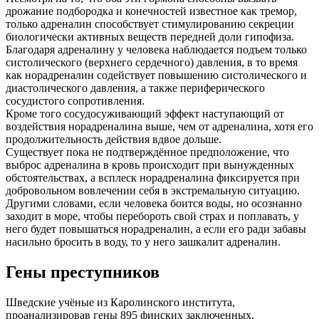
дрожание подбородка и конечностей известное как тремор,
только адреналин способствует стимулированию секреции
биологически активных веществ передней доли гипофиза.
Благодаря адреналину у человека наблюдается подъем только
систолического (верхнего сердечного) давления, в то время
как норадреналин содействует повышению систолического и
диастолического давления, а также периферического
сосудистого сопротивления.
Кроме того сосудосуживающий эффект наступающий от
воздействия норадреналина выше, чем от адреналина, хотя его
продолжительность действия вдвое дольше.
Существует пока не подтверждённое предположение, что
выброс адреналина в кровь происходит при вынужденных
обстоятельствах, а всплеск норадреналина фиксируется при
добровольном вовлечении себя в экстремальную ситуацию.
Другими словами, если человека боится воды, но осознанно
заходит в море, чтобы перебороть свой страх и поплавать, у
него будет повышаться норадреналин, а если его ради забавы
насильно бросить в воду, то у него зашкалит адреналин.
Гены преступников
Шведские учёные из Каролинского института,
проанализировав гены 895 финских заключенных,