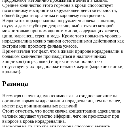
продолжают методично просаживать деньги в казино.
Среднее количество этого гормона в крови способствует
позитивному восприятию окружающей действительности,
общей бодрости организма и хорошему настроению.
Недостаток норадреналина погружает человека в апатию,
скуку и даже глубокую депрессию, выбраться из которой
можно только при помощи витаминов, содержащих железо,
цинк, марганец, серен и медь. Кроме того повысить уровень
норадреналина можно такими естественными действиями как
экстрим или просмотр фильма ужасов.
Примечателен тот факт, что в живой природе норадреналин в
большом количестве производиться в надпочечниках
хищников (тигры, львы) и практически полностью
отсутствует у их предположительных жертв (морские свинки,
кролики).
Разница
Несмотря на очевидную взаимосвязь и сходное влияние на
организм гормоны адреналин и норадреналин, тем не менее,
имеют ряд принципиальных различий.
Стоит отметить, что после скачка концентрации адреналина
человек ощущает чувство эйфории, чего не происходит при
выбросе в кровь норадреналина.
Несмотря на то, что оба эти гормона способны вызвать