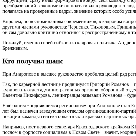
коррупцией, сразу начал формировать вокруг себя команду спо
преобразований в экономике он подтягивал в руководство люде
полагаясь на проверенные кадры, значение которых особо усил
Впрочем, по воспоминаниям современников, в кадровом вопрос
другими членами руководства: Черненко, Тихоновым, Гришины
он сам довольно критично относился к распространённому в 
Пожалуй, именно своей гибкостью кадровая политика Андроп
Брежневым.
Кто получил шанс
При Андропове в высшее руководство пробился целый ряд регио
Так, по карьерной лестнице продвинулся Григорий Романов – 
курировать отдел административных органов, оборонный отдел
Валентна Никифорова, ленинградцы называли Романова – будет
Ещё одним «поднявшимся регионалом» при Андропове стал Его
лет был назначен заведующим отделом организационно-партий
позиций команды генсека областных и краевых партийных орган
Например, пост первого секретаря Краснодарского крайкома К
послом в форпосте социализма в Новом Свете – значит, коорд