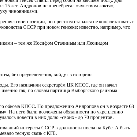
ые новый генсек ставил перед собой на высшем посту. Для
л 15 лет, Андропов не пренебрегал «чувством локтя»,
 руку чиновниками.
еплял свои позиции, но при этом старался не конфликтовать с
ководства СССР при новом генсеке: известно, например, что
нниками – тем же Иосифом Сталиным или Леонидом
тем, без преувеличения, войдут в историю.
оды. Его назначили секретарём ЦК КПСС, где он начал
 именно так, по словам партийца Выборгского райкома
ого обкома КПСС. По предложению Андропова он в возрасте 63
ам». На него были возложены обязанности по укреплению
удалось довести в них долю «своих» до 70 процентов.
таивавший интересы СССР в должности посла на Кубе. А быть
евало тесную связь с КГБ.