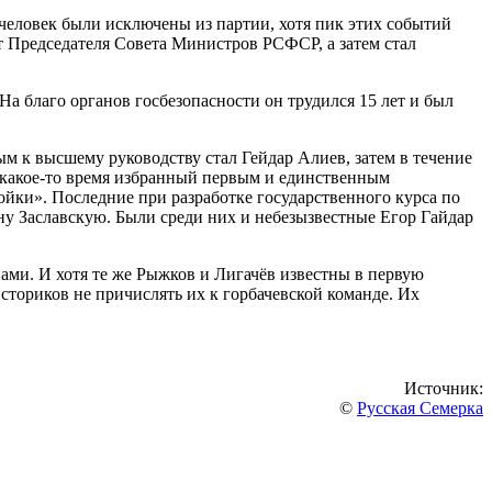
человек были исключены из партии, хотя пик этих событий
ст Председателя Совета Министров РСФСР, а затем стал
а благо органов госбезопасности он трудился 15 лет и был
м к высшему руководству стал Гейдар Алиев, затем в течение
 какое-то время избранный первым и единственным
ки». Последние при разработке государственного курса по
ну Заславскую. Были среди них и небезызвестные Егор Гайдар
ами. И хотя те же Рыжков и Лигачёв известны в первую
сториков не причислять их к горбачевской команде. Их
Источник:
©
Русская Семерка