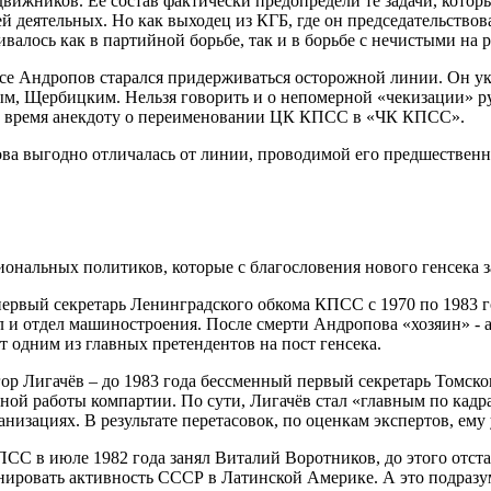
движников. Её состав фактически предопредели те задачи, котор
й деятельных. Но как выходец из КГБ, где он председательствова
ивалось как в партийной борьбе, так и в борьбе с нечистыми на
е Андропов старался придерживаться осторожной линии. Он укр
м, Щербицким. Нельзя говорить и о непомерной «чекизации» ру
то время анекдоту о переименовании ЦК КПСС в «ЧК КПСС».
ова выгодно отличалась от линии, проводимой его предшестве
нальных политиков, которые с благословения нового генсека за
первый секретарь Ленинградского обкома КПСС с 1970 по 1983 г
 и отдел машиностроения. После смерти Андропова «хозяин» - а
 одним из главных претендентов на пост генсека.
р Лигачёв – до 1983 года бессменный первый секретарь Томск
ной работы компартии. По сути, Лигачёв стал «главным по кадр
изациях. В результате перетасовок, по оценкам экспертов, ему 
ПСС в июле 1982 года занял Виталий Воротников, до этого отс
инировать активность СССР в Латинской Америке. А это подразум