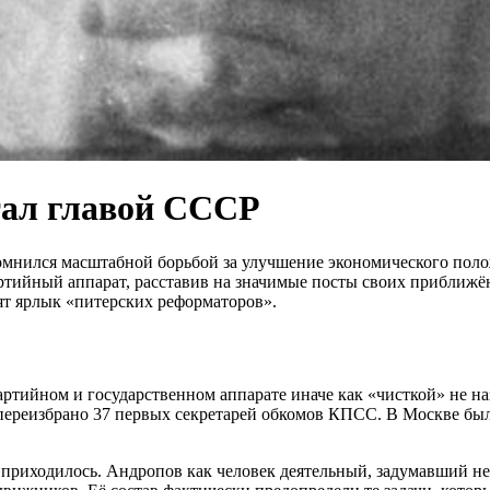
стал главой СССР
омнился масштабной борьбой за улучшение экономического пол
тийный аппарат, расставив на значимые посты своих приближё
ят ярлык «питерских реформаторов».
ийном и государственном аппарате иначе как «чисткой» не назо
 переизбрано 37 первых секретарей обкомов КПСС. В Москве бы
 приходилось. Андропов как человек деятельный, задумавший н