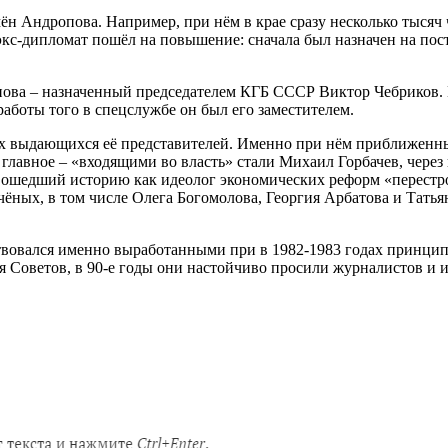
н Андропова. Например, при нём в крае сразу несколько тысяч 
 экс-дипломат пошёл на повышение: сначала был назначен на по
пова – назначенный председателем КГБ СССР Виктор Чебриков. Н
работы того в спецслужбе он был его заместителем.
мых выдающихся её представителей. Именно при нём приближенны
лавное – «входящими во власть» стали Михаил Горбачев, через
ошедший историю как идеолог экономических реформ «перестрой
ёных, в том числе Олега Богомолова, Георгия Арбатова и Татья
ствовался именно выработанными при в 1982-1983 годах принцип
я Советов, в 90-е годы они настойчиво просили журналистов и и