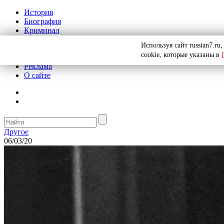
История
Биография
Криминал
СССР
Используя сайт russian7.r
Тайны
cookie, которые указаны в
Рекомендации
Реклама
О сайте
Другое
06/03/20