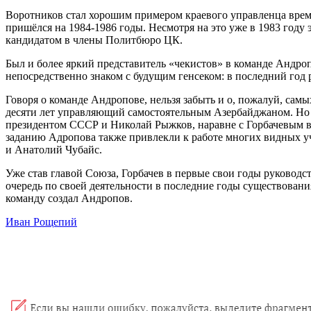
Воротников стал хорошим примером краевого управленца времё
пришёлся на 1984-1986 годы. Несмотря на это уже в 1983 году
кандидатом в члены Политбюро ЦК.
Был и более яркий представитель «чекистов» в команде Андро
непосредственно знаком с будущим генсеком: в последний год 
Говоря о команде Андропове, нельзя забыть и о, пожалуй, са
десяти лет управляющий самостоятельным Азербайджаном. Но г
президентом СССР и Николай Рыжков, наравне с Горбачевым в
заданию Адропова также привлекли к работе многих видных уч
и Анатолий Чубайс.
Уже став главой Союза, Горбачев в первые свои годы руковод
очередь по своей деятельности в последние годы существовани
команду создал Андропов.
Иван Рощепий