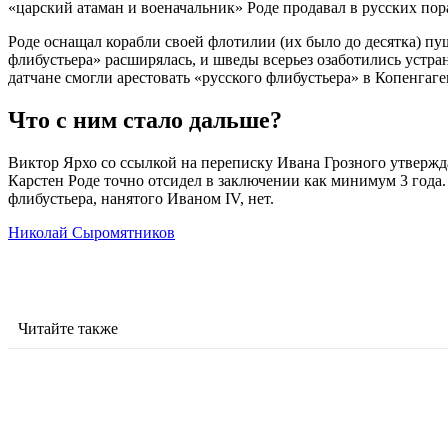
«царский атаман и военачальник» Роде продавал в русских пор
Роде оснащал корабли своей флотилии (их было до десятка) п
флибустьера» расширялась, и шведы всерьез озаботились устран
датчане смогли арестовать «русского флибустьера» в Копенгаге
Что с ним стало дальше?
Виктор Ярхо со ссылкой на переписку Ивана Грозного утвержда
Карстен Роде точно отсидел в заключении как минимум 3 года.
флибустьера, нанятого Иваном IV, нет.
Николай Сыромятников
Читайте также