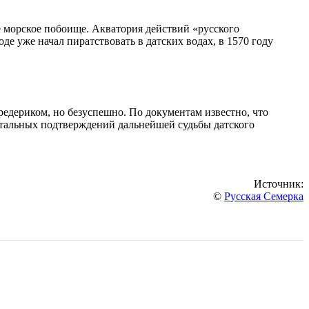
е морское побоище. Акватория действий «русского
де уже начал пиратствовать в датских водах, в 1570 году
редериком, но безуспешно. По документам известно, что
ентальных подтверждений дальнейшей судьбы датского
Источник:
©
Русская Семерка