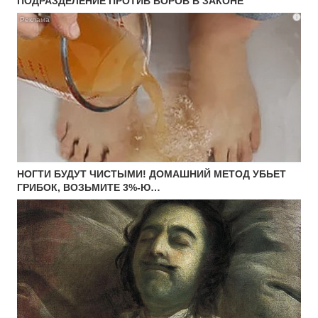
ПОДРАЗДЕЛЕНИЕ ПРОТИВ ВОРОВ В ЗАКОНЕ
i
НОГТИ БУДУТ ЧИСТЫМИ! ДОМАШНИЙ МЕТОД УБЬЕТ
ГРИБОК, ВОЗЬМИТЕ 3%-Ю…