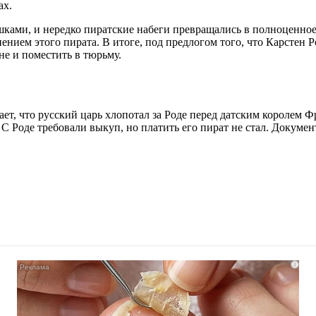
ах.
ушками, и нередко пиратские набеги превращались в полноценно
ением этого пирата. В итоге, под предлогом того, что Карстен Ро
не и поместить в тюрьму.
ет, что русский царь хлопотал за Роде перед датским королем Ф
 С Роде требовали выкуп, но платить его пират не стал. Докум
i