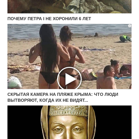
ПОЧЕМУ ПЕТРА I НЕ ХОРОНИЛИ 6 ЛЕТ
i
СКРЫТАЯ КАМЕРА НА ПЛЯЖЕ КРЫМА: ЧТО ЛЮДИ
ВЫТВОРЯЮТ, КОГДА ИХ НЕ ВИДЯТ...