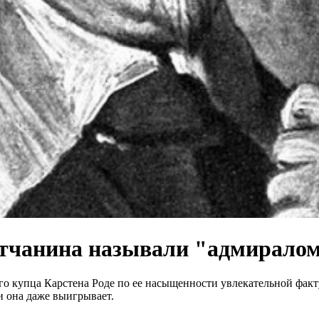
датчанина называли "адмиралом
го купца Карстена Роде по ее насыщенности увлекательной факт
и она даже выигрывает.