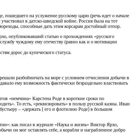
е, пошедшего на услужение русскому царю (речь идет о начале
участвовал в датско-шведской войне. Россия была на тот
ореходы, способные дать этим корсарам достойный отпор.
Ярхо, опубликовавший статью о прохождениях «русского
 службу чуждому ему отечеству (равно как и о мотивации
тям дорос до купеческого статуса.
решали разбойничать на море с условием отчисления добычи в
о давало ему возможность фактически безраздельно властвовать
тов «немчина» Карстена Роде в короткие сроки по
дить». То есть, «реквизировать» в пользу русской казны. Иван
бустьеру – «держать [ его и флотилию Роде] в большом
ии»: как писал в журнале «Наука и жизнь» Виктор Ярхо,
ычи он мог оставлять себе, а корабли и награбленное добро