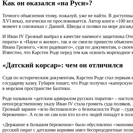
Как он оказался «на Руси»?
Точного объяснения этому, пожалуй, уже не найти. В доступны
XVI века), логически не прослеживается. Автор книги «100 ве
момент в союзниках с Данией. Шведы и поляки на море досажд
И Иван IV Грозный выбрал в качестве наемного защитника Оте
пирата» в «Науке и жизни», так и не смогли привести объясне
Ивана Грозного, «зело радевшего», судя по документам, о свое
Известно, что Карстен Роде перед тем как освоить мореходное 
«Датский корсар»: чем он отличился
Судя по историческим документам, Карстен Роде стал первым 
государеву казну. Губарев пишет, что Роде получил «каперскую
в морском пространстве Балтики.
Роде называли «датским адмиралом русских пиратов» – настол
непосредственному указу Иван IV стала громить суда поляков, 
Грозный заранее «зело беспокоился» о безопасности Роде – суд
бережении». А если он сам или кто из его людей попадут в пол
«Держание в большом бережении» было обусловлено «экономиче
русский пират с датскими корнями имел беспрецедентные полн