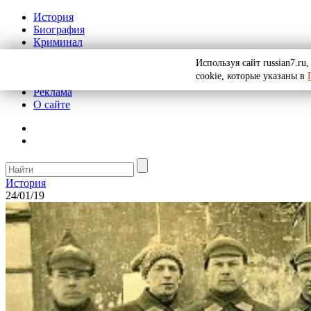
История
Биография
Криминал
СССР
Используя сайт russian7.r
Тайны
cookie, которые указаны в
Рекомендации
Реклама
О сайте
История
24/01/19