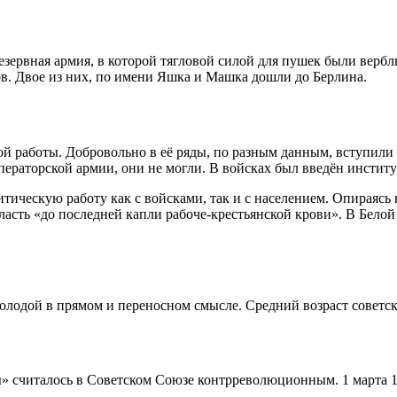
езервная армия, в которой тягловой силой для пушек были верб
в. Двое из них, по имени Яшка и Машка дошли до Берлина.
ой работы. Добровольно в её ряды, по разным данным, вступили
ператорской армии, они не могли. В войсках был введён инсти
итическую работу как с войсками, так и с населением. Опираяс
ласть «до последней капли рабоче-крестьянской крови». В Бело
одой в прямом и переносном смысле. Средний возраст советског
еры» считалось в Советском Союзе контрреволюционным. 1 март