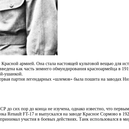
Красной армией. Она стала настоящей культовой вещью для ист
ведена как часть зимнего обмундирования красноармейца в 1919
ой-ушанкой.
ервая партия легендарных «шлемов» была пошита на заводах Ник
Р до сих пор до конца не изучена, однако известно, что перв
нка Renault FT-17 и выпускался на заводе Красное Сормово в 1
 принимал участия в боевых действиях. Танк использовался в ми