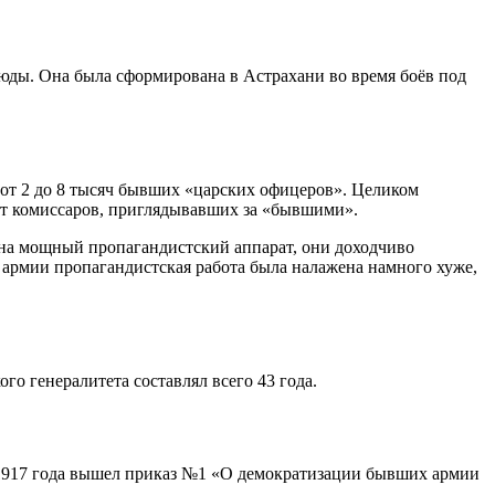
люды. Она была сформирована в Астрахани во время боёв под
 от 2 до 8 тысяч бывших «царских офицеров». Целиком
тут комиссаров, приглядывавших за «бывшими».
ь на мощный пропагандистский аппарат, они доходчиво
й армии пропагандистская работа была налажена намного хуже,
о генералитета составлял всего 43 года.
а 1917 года вышел приказ №1 «О демократизации бывших армии