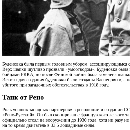
Буденовка была первым головным убором, ассоциирующимся с 
Верх шапки шутливо прозвали «умоотводом». Буденовка была в
бойцами РККА, но после Финской войны была заменена шапк
Эскизы для создания буденовки были созданы Васнецовым, а п
убитого при загадочных обстоятельствах в 1918 году.
Танк от Рено
Роль «наших западных партнеров» в революции и создании ССС
«Рено-Русский». Он был скопирован с французского легкого та
официально стоял на вооружении до 1930 года, хотя ни разу не
на то время двигатель в 33,5 лошадиные силы.