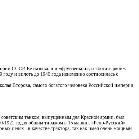
ории СССР. Её называли и «фрунзенкой», и «богатыркой».
 году и вплоть до 1940 года неизменно соотносилась с
олая Второва, самого богатого человека Российской империи,
ым советским танком, выпущенным для Красной армии, был
920-1921 годах общим тиражом в 15 машин. «Рено-Русский»
рных целях - в качестве трактора, так как имел очень мощный