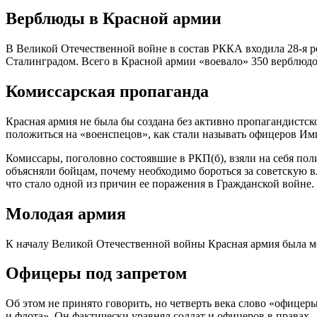
Верблюды в Красной армии
В Великой Отечественной войне в состав РККА входила 28-я р
Сталинградом. Всего в Красной армии «воевало» 350 верблюдо
Комиссарская пропаганда
Красная армия не была бы создана без активно пропагандистск
положиться на «военспецов», как стали называть офицеров Им
Комиссары, поголовно состоявшие в РКП(б), взяли на себя пол
объясняли бойцам, почему необходимо бороться за советскую в
что стало одной из причин ее поражения в Гражданской войне.
Молодая армия
К началу Великой Отечественной войны Красная армия была мол
Офицеры под запретом
Об этом не принято говорить, но четверть века слово «офиц
и флота». Он фактически уравнял солдат и офицеров в правах.