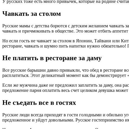
У русских тоже есть много привычек, которые на родине счита
Чавкать за столом
Русские мамы с детства борются с детским желанием чавкать з
чавкать и причмокивать в обществе. Это может отбить аппетит
Но если гость не чавкает за столом в Японии,
Тайвани
или Кита
ресторане, чавкать и шумно пить напитки нужно обязательно! П
Не платить в ресторане за даму
Все русские барышни давно привыкли, что обед в ресторане все
расплатиться. Этот деликатный момент как бы демонстрирует «
Если же мужчина даже не предложил заплатить за даму, она рас
предложение парня оплатить весь счет целиком девушка может
Не съедать все в гостях
Русские люди всегда приходят в гости голодными и обильно уго
предложенное и уйдут довольными. Русское гостеприимство им