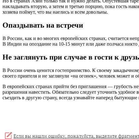
Но в странах Азии только так и нужно делать. Опустевшая тар
накладывать вторую, а затем и третью порцию, пока гость нако
хозяева поймут, что вы наелись и всем довольны.
Опаздывать на встречи
В России, как и во многих европейских странах, считается не
В Индии на опоздание на 10-15 минут или даже полчаса никто 
Не заглянуть при случае в гости к друз
В России очень ценится гостеприимство. К своему закадычном
своего приятеля и не заглянули «на огонек», человек может и о
В европейских странах прийти без приглашения — грубость нес
разрешения навестить. Обязательно следует уточнить удобное в
съездить в другую страну, всегда узнавайте наперед бытующие 