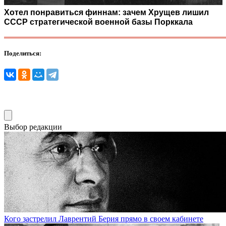
Хотел понравиться финнам: зачем Хрущев лишил
СССР стратегической военной базы Порккала
Поделиться:
Выбор редакции
Кого застрелил Лаврентий Берия прямо в своем кабинете