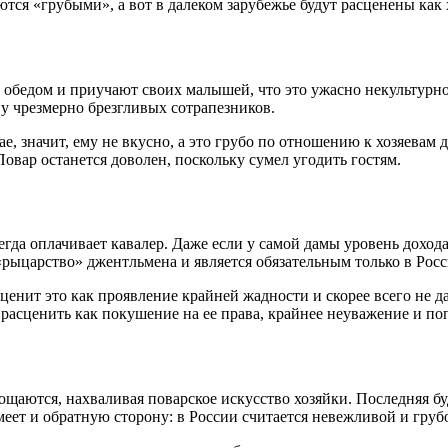
ются «грубыми», а вот в далеком зарубежье будут расценены как
а обедом и приучают своих малышей, что это ужасно некультурно
 у чрезмерно брезгливых сотрапезников.
е, значит, ему не вкусно, а это грубо по отношению к хозяевам
овар останется доволен, поскольку сумел угодить гостям.
гда оплачивает кавалер. Даже если у самой дамы уровень дохода 
рыцарство» джентльмена и является обязательным только в Росс
ценит это как проявление крайней жадности и скорее всего не д
 расценить как покушение на ее права, крайнее неуважение и п
щаются, нахваливая поварское искусство хозяйки. Последняя буде
еет и обратную сторону: в России считается невежливой и груб