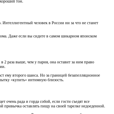
 хороший тон.
. Интеллигентный человек в России ни за что не станет
 дома. Даже если вы сидите в самом шикарном японском
в 2 раза выше, чем у парня, она оставит за ним право
ии.
аст ему второго шанса. Но за границей безапелляционное
опытку «купить» интимную близость.
т очень рада и горда собой, если гости съедят все
ой привычка оставлять пищу на своей тарелке недоеденной.