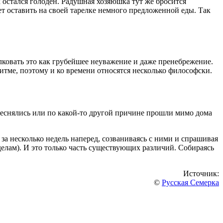
 остался голоден. Радушная хозяюшка тут же бросится
ет оставить на своей тарелке немного предложенной еды. Так
лковать это как грубейшее неуважение и даже пренебрежение.
итме, поэтому и ко времени относятся несколько философски.
теснялись или по какой-то другой причине прошли мимо дома
а несколько недель наперед, созваниваясь с ними и спрашивая
 делам). И это только часть существующих различий. Собираясь
Источник:
©
Русская Семерка