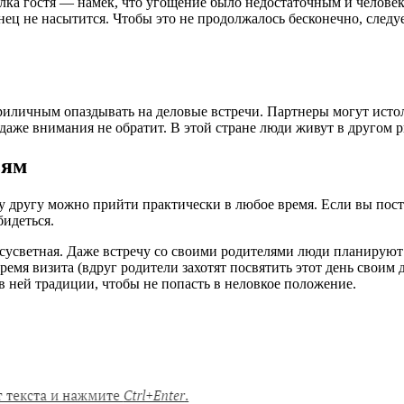
елка гостя — намек, что угощение было недостаточным и человек
нец не насытится. Чтобы это не продолжалось бесконечно, следу
приличным опаздывать на деловые встречи. Партнеры могут исто
даже внимания не обратит. В этой стране люди живут в другом р
ьям
у другу можно прийти практически в любое время. Если вы пос
бидеться.
усветная. Даже встречу со своими родителями люди планируют з
ремя визита (вдруг родители захотят посвятить этот день своим
в ней традиции, чтобы не попасть в неловкое положение.