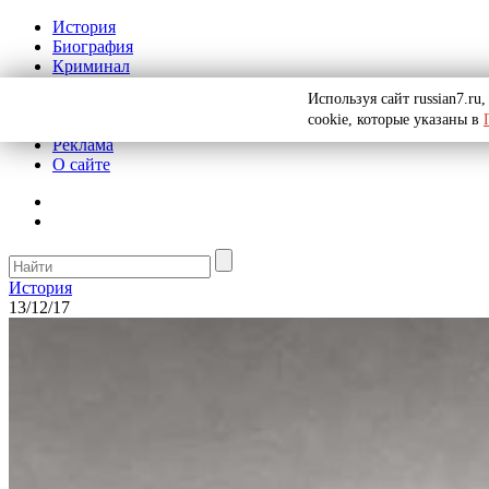
История
Биография
Криминал
СССР
Используя сайт russian7.r
Тайны
cookie, которые указаны в
Рекомендации
Реклама
О сайте
История
13/12/17