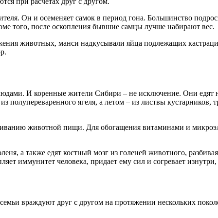
тся при расчетах друг с другом.
дителя. Он и осеменяет самок в период гона. Большинство подр
Кроме того, после оскопления бывшие самцы лучше набирают вес.
ражения животных, манси надкусывали яйца подлежащих кастрац
р.
дами. И коренные жители Сибири – не исключение. Они едят не
 из полупереваренного ягеля, а летом – из листвы кустарников,
вариванию животной пищи. Для обогащения витаминами и микроэ
леня, а также едят костный мозг из голеней животного, разбивая
яет иммунитет человека, придает ему сил и согревает изнутри,
семьи враждуют друг с другом на протяжении нескольких поколе