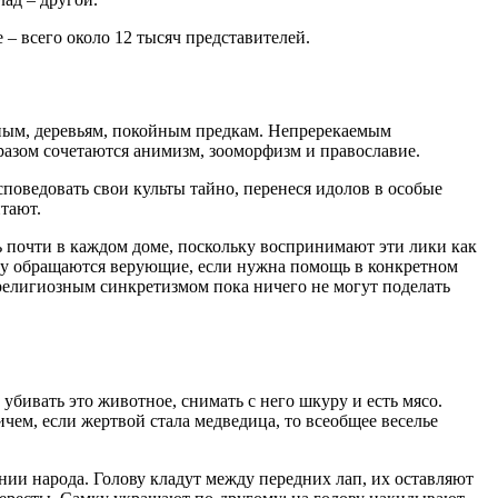
– всего около 12 тысяч представителей.
ным, деревьям, покойным предкам. Непререкаемым
разом сочетаются анимизм, зооморфизм и православие.
оведовать свои культы тайно, перенеся идолов в особые
тают.
 почти в каждом доме, поскольку воспринимают эти лики как
ему обращаются верующие, если нужна помощь в конкретном
 религиозным синкретизмом пока ничего не могут поделать
бивать это животное, снимать с него шкуру и есть мясо.
ем, если жертвой стала медведица, то всеобщее веселье
ии народа. Голову кладут между передних лап, их оставляют