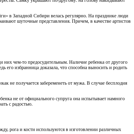
бересты. Самку украшают по-другому: на голову накидывают
айги» в Западной Сибири велась регулярно. На празднике люди
аивают шуточные представления. Причем, в качестве артистов
ди них чем-то предосудительным. Наличие ребенка от другого
дь его избранница доказала, что способна выносить и родить
как не получается забеременеть от мужа. В случае бесплодия
ебенка не от официального супруга она испытывает намного
ать с радостью.
ду, рога и кости используются в изготовлении различных