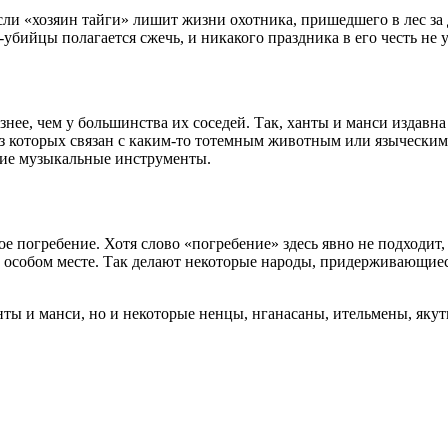
Если «хозяин тайги» лишит жизни охотника, пришедшего в лес за
убийцы полагается сжечь, и никакого праздника в его честь не у
азнее, чем у большинства их соседей. Так, ханты и манси издав
 которых связан с каким-то тотемным животным или языческим р
угие музыкальные инструменты.
 погребение. Хотя слово «погребение» здесь явно не подходит,
 особом месте. Так делают некоторые народы, придерживающиеся
ты и манси, но и некоторые ненцы, нганасаны, ительмены, якуты