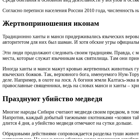
Согласно переписи населения России 2010 года, численность н
Жертвоприношения иконам
Традиционно ханты и манси придерживались языческих веров
авторитетом для них был шаман. И хотя обские угры официаль
Эти люди продолжают следовать своим традициям. Правда, с м
места, которые служат язычникам как святилища. Там они при
Иногда ханты и манси мажут кровью жертвенных животных губ
языческих божков. Так, верховного бога, именуемого Нум-Тор
деле. Например, в охоте на лося. А богиня земли Калтась-эк
православные священники, ведь на словах манси и ханты – хри
Празднуют убийство медведя
Многие народы Сибири считают медведя своим предком, в том ч
Напротив, каждый добытый таежными охотниками «хозяин тайги
длится 4 дня, а убийство медведя отмечают на сутки дольше.
Обрядовыми действиями сопровождается разделка туши животн