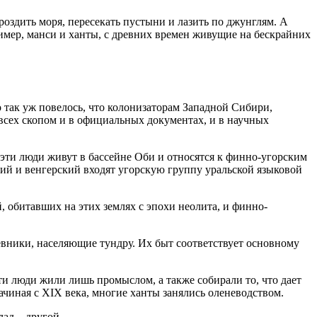
оздить моря, пересекать пустыни и лазить по джунглям. А
имер, манси и ханты, с древних времен живущие на бескрайних
о так уж повелось, что колонизаторам Западной Сибири,
сех скопом и в официальных документах, и в научных
 эти люди живут в бассейне Оби и относятся к финно-угорским
ий и венгерский входят угорскую группу уральской языковой
, обитавших на этих землях с эпохи неолита, и финно-
евники, населяющие тундру. Их быт соответствует основному
ти люди жили лишь промыслом, а также собирали то, что дает
ачиная с XIX века, многие ханты занялись оленеводством.
лад – другой.