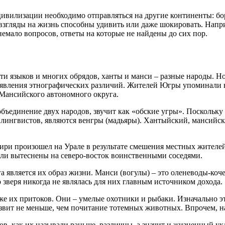
ивилизации необходимо отправляться на другие континенты: бор
 взгляды на жизнь способны удивить или даже шокировать. Напр
емало вопросов, ответы на которые не найдены до сих пор.
сти языков и многих обрядов, ханты и манси – разные народы. Н
явления этнографических различий. Жителей Югры упоминали в
Мансийского автономного округа.
бъединение двух народов, звучит как «обские угры». Поскольку
лингвистов, являются венгры (мадьяры). Хантыйский, мансийск
ири произошел на Урале в результате смешения местных жителей
ыли вытеснены на северо-восток воинственными соседями.
 является их образ жизни. Манси (вогулы) – это оленеводы-коч
зверя никогда не являлась для них главным источником дохода.
кже их притоков. Они – умелые охотники и рыбаки. Изначально э
азвит не меньше, чем почитание тотемных животных. Впрочем, н
ов, как их называли раньше, различны, а значит и жизненный ук