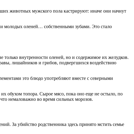
осших животных мужского пола кастрируют: иначе они начнут
ии молодых оленей… собственными зубами. Это стало
 только внутренности оленей, но и содержимое их желудков.
 травы, лишайников и грибов, подвергшихся воздействию
лементами это блюдо употребляют вместе с северными
 их обухом топора. Сырое мясо, пока оно еще не остыло, по
 что немаловажно во время сильных морозов.
ний. За убийство родственника здесь принято мстить семье