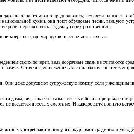
ные монеты, а на пасть надевают намордник, изготовленный из 
 и даже не одна, то можно предположить, что охота на «хозяев т
национальной кухни, они поют обрядовые песни, танцуют, устр
ие роли, переодевшись в одежду своих родственниц.
ое зазеркалье, где мир духов переплетается с явью.
едением своих дочерей, ведь добрачные связи не считаются сре
и замуж. С точки зрения жениха, это положительный момент, ве
анси. Они даже допускают супружескую измену, если у женщины ни
ости дамы, ведь так ее наказывают сами боги – при рождении р
ов не касаются простых смертных. И каждое дитя принято встреч
 животных употребляют в пищу, из шкур шьют традиционную одеж