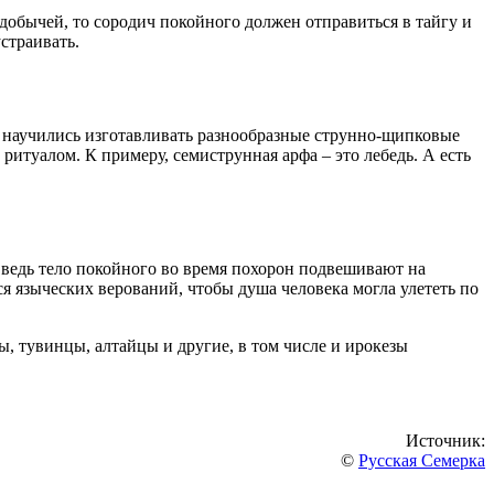
 добычей, то сородич покойного должен отправиться в тайгу и
страивать.
на научились изготавливать разнообразные струнно-щипковые
итуалом. К примеру, семиструнная арфа – это лебедь. А есть
 ведь тело покойного во время похорон подвешивают на
 языческих верований, чтобы душа человека могла улететь по
, тувинцы, алтайцы и другие, в том числе и ирокезы
Источник:
©
Русская Семерка