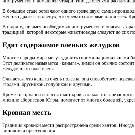
инструментов и домашней утвари. Иногда оленями расплачиваю
В большом стаде оставляют одного (реже двух) самца-произво
жестоко драться за оленух, что чревато потерями для хозяев. 
В старину, не имея необходимых инструментов и опасаясь за
традицией, которой некоторые животноводы следуют до сих по
Едят содержимое оленьих желудков
Многие народы мира могут удивить своими национальными блю
Этот деликатес называется «каныга», зимой он обычно состоит
желудочных соков оленя.
Считается, что каныга очень полезна, она способствует пере
ягодами: брусникой, голубикой и другими.
Кроме того, манси и ханты пьют кровь только что зарезанного о
мнению аборигенов Югры, помогает от многих болезней, укрепл
Кровная месть
Традиция кровной мести распространена среди хантов. Иногда 
виновника преступления.