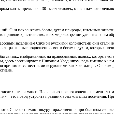
арода ханты превышает 30 тысяч человек, манси намного меньше 
аний. Они поклонялись богам, духам природы, тотемным живот
но приняли христианство, в их мировоззрении удивительным об
ассовым заселением Сибири русскими колонистами они стали исп
носят различные подношения своим богам и духам, которых почи
ы святых, изображенных на православных иконах, которые есть
ум, здесь ассоциируют с Николаем Угодником, ведь именно к н
ва воспринимается местными верующими как Богоматерь. С таким
стиане.
исле ханты и манси. Но религиозное поклонение не мешает им у
» – это повод устроить праздник всем жителям поселения. Прич
ого. С него снимают шкуру торжественно, при большом скоплен