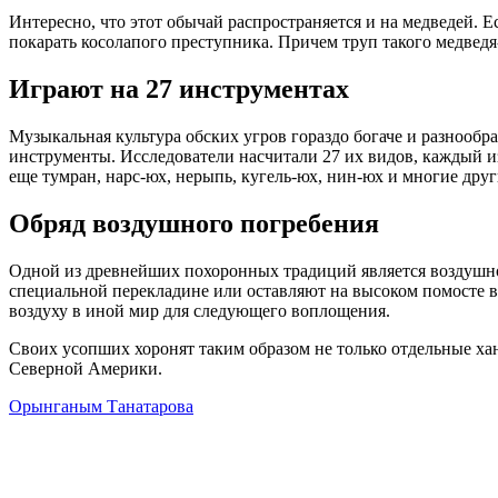
Интересно, что этот обычай распространяется и на медведей. 
покарать косолапого преступника. Причем труп такого медведя-
Играют на 27 инструментах
Музыкальная культура обских угров гораздо богаче и разнообр
инструменты. Исследователи насчитали 27 их видов, каждый из
еще тумран, нарс-юх, нерыпь, кугель-юх, нин-юх и многие др
Обряд воздушного погребения
Одной из древнейших похоронных традиций является воздушное
специальной перекладине или оставляют на высоком помосте в
воздуху в иной мир для следующего воплощения.
Своих усопших хоронят таким образом не только отдельные хан
Северной Америки.
Орынганым Танатарова