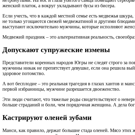
нетронутыми. На нос и глаза убитого самца помещают серебря
женский платок, а вокруг укладывают бусы из бисера.
Если учесть, что в каждой местной семье есть медвежья шкура,
не только угощаются свежей медвежатиной и другими блюдами 
выступают исключительно мужчины, которые исполняют женск
Медвежий праздник – это альтернативная реальность, своеобразн
Допускают супружеские измены
Представители коренных народов Югры не следят строго за пов
мужчины никак не препятствует девушке, если она решила выйт
здоровое потомство.
А вот бесплодие – это реальная трагедия в глазах хантов и м
первой избранницы, мужчине разрешается двоеженство.
Эти люди считают, что тяжелые роды свидетельствуют о неверн
больше страданий и боли, чем порядочная женщина. А дела бог
Кастрируют оленей зубами
Манси, как правило, держат большие стада оленей. Мясо этих