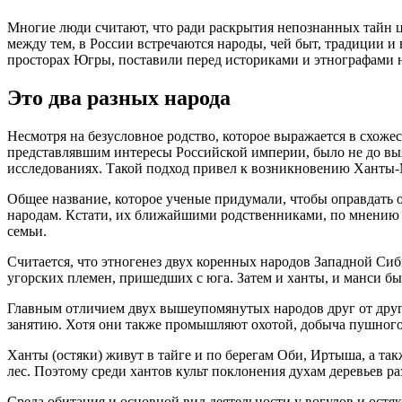
Многие люди считают, что ради раскрытия непознанных тайн ц
между тем, в России встречаются народы, чей быт, традиции и
просторах Югры, поставили перед историками и этнографами н
Это два разных народа
Несмотря на безусловное родство, которое выражается в схоже
представлявшим интересы Российской империи, было не до вы
исследованиях. Такой подход привел к возникновению Ханты-
Общее название, которое ученые придумали, чтобы оправдать о
народам. Кстати, их ближайшими родственниками, по мнению 
семьи.
Считается, что этногенез двух коренных народов Западной Сиб
угорских племен, пришедших с юга. Затем и ханты, и манси б
Главным отличием двух вышеупомянутых народов друг от друга
занятию. Хотя они также промышляют охотой, добыча пушного 
Ханты (остяки) живут в тайге и по берегам Оби, Иртыша, а та
лес. Поэтому среди хантов культ поклонения духам деревьев р
Среда обитания и основной вид деятельности у вогулов и остяк