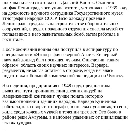
поехала на лесозаготовки на Дальний Восток. Окончив
истфак Ленинградского университета, устроилась в 1939 году
на должность научного сотрудника Государственного музея
этнографии народов СССР. Всю блокаду провела в
Ленинграде: трудилась на строительстве оборонительных
сооружений, в рядах пожарного отделения спасала музей от
попадавших в него зажигательных бомб, затем работала в
госпитале.
После окончания войны она поступила в аспирантуру по
специальности «Этнография северной Азии». Ее первый
научный доклад был посвящен чукчам. Определив, таким
образом, область своих научных интересов, Варвара,
разумеется, не могла остаться в стороне, когда началась
подготовка к большой комплексной экспедиции на Чукотку.
Экспедиция, предпринятая в 1948 году, предполагала
выяснить пути проникновения древних людей на
Американский континент, лучше понять историю
взаимоотношений здешних народов. Варвара Кузнецова
работала, как говорят этнографы, в полевых условиях, то есть,
жила среди кочевых чукчей в течении трех лет. Это было в
районе реки Амгуэмы, в наиболее удаленных от цивилизации
частях тундры.