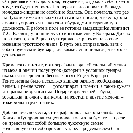
Отправляясь в эту даль, она, разумеется, отдавала себе отчет в
том, что будет непросто. Но пережив лесоповал и блокаду,
молодая женщина не особенно боялась. Она полагала, что раз
на Чукотке имеются колхозы (в газетах писали, что есть), она
сможет устроиться на какую-нибудь административную
должность. К работе в поле ее готовил выдающийся лингвист
И.С. Вдовин, учивший чукотский язык еще у Богораза. До сих
пор неясно, как Варвара ухитрилась скрыть от него свое
незнание чукотского языка. В путь она отправилась, взяв с
собой чукотский букварь, легкомысленно полагая, что этого
достаточно.
Кроме того, институт этнографии выдал ей спальный мешок
из меха и овечий полушубок (который в условиях тундры
оказался совершенно бесполезным). Еще у Варвары
Григорьевны было несколько ящиков разных необходимых
вещей. Прежде всего — фотоаппарат и пленки, а также бумага
и карандаши для письма. Подарки для чукчей – бусы,
зеркальца, иголки с нитками, наперстки и другие мелочи –
тоже заняли целый ящик.
Добравшись до места, этнограф поняла, как она ошиблась.
Колхоз «Тундровик» существовал только на бумаге. На деле
он представлял собой большую чукотскую семью,
кочевавшую по необозримой тундре. Председателем был