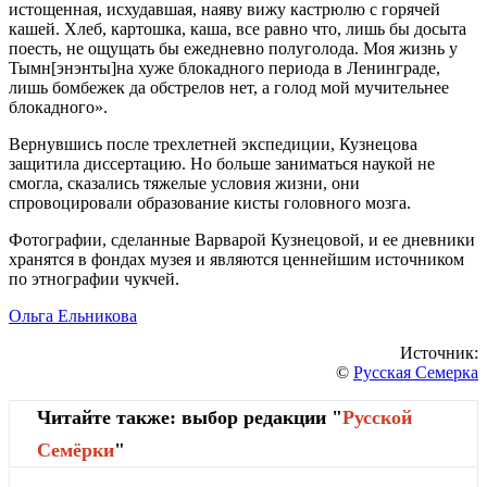
истощенная, исхудавшая, наяву вижу кастрюлю с горячей
кашей. Хлеб, картошка, каша, все равно что, лишь бы досыта
поесть, не ощущать бы ежедневно полуголода. Моя жизнь у
Тымн[энэнты]на хуже блокадного периода в Ленинграде,
лишь бомбежек да обстрелов нет, а голод мой мучительнее
блокадного».
Вернувшись после трехлетней экспедиции, Кузнецова
защитила диссертацию. Но больше заниматься наукой не
смогла, сказались тяжелые условия жизни, они
спровоцировали образование кисты головного мозга.
Фотографии, сделанные Варварой Кузнецовой, и ее дневники
хранятся в фондах музея и являются ценнейшим источником
по этнографии чукчей.
Ольга Ельникова
Источник:
©
Русская Семерка
Читайте также: выбор редакции "
Русской
Cемёрки
"