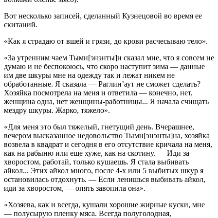
Вот несколько записей, сделанный Кузнецовой во время ее
скитаний.
«Как я страдаю от вшей и грязи, до крови расчесываю тело».
«За утренним чаем Тымн[энэнты]н сказал мне, что я совсем не
думаю и не беспокоюсь, что скоро наступит зима — данные
им две шкуры мне на одежду так и лежат никем не
обработанные. Я сказала — Раглин’аут не сможет сделать?
Хозяйка посмотрела на меня и ответила — конечно, нет,
женщина одна, нет женщины-​работницы... Я начала счищать
мездру шкуры. Жарко, тяжело».
«Для меня это был тяжелый, гнетущий день. Вчерашнее,
вечером высказанное недовольство Тымн[энэнты]на, хозяйка
возвела в квадрат и сегодня в его отсутствие кричала на меня,
как на рабыню или еще хуже, как на скотину. — Иди за
хворостом, работай, только кушаешь. Я стала выбивать
айкол... Этих айкол много, после 4-х или 5 выбитых шкур я
остановилась отдохнуть. — Если ленишься выбивать айкол,
иди за хворостом, — опять завопила она».
«Хозяева, как и всегда, кушали хорошие жирные куски, мне
— полусырую пленку мяса. Всегда полуголодная,