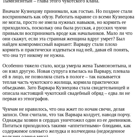
Тымнэнэнтын – глава этого чукотского клана.
Вначале Кузнецову принимали, как гостью. Но позднее стали
воспринимать как обузу. Работать наравне со всеми Кузнецова
не могла, просто не имела нужных навыков, но кормить ее
приходилось, поскольку она была русская, а русских чукчи
привыкли воспринимать вроде как начальников. Мало ли что
они скажут, если эта странная женщина вдруг умрет? Был
найден компромиссный вариант: Варвару стали плохо
кормить и практически издеваться над ней, давая ей понять,
что она тут никому не нужна.
Особенно тяжело стало, когда умерла жена Тымнэнэнтына, и
он взял другую. Новая супруга взъелась на Варвару, плевала
ей в лицо, не позволяла спать в пологе – так называется
теплая часть чукотского жилища, кормила практически
объедками. Зато Варвара Кузнецова стала свидетельницей и
описала настоящий чукотский свадебный обряд – едва ли не
первая из этнографов.
Чукчам не нравилось, что она жжет по ночам свечи, делая
записи. Они считали, что так Варвара колдует, наводя порчу.
Однажды хозяин в сердцах уничтожил один из ее дневников.
Питаться приходилось такими «аппетитными» блюдами, как
содержимое оленьего желудка и волчеедина (недоеденное
волками оленье мясо).