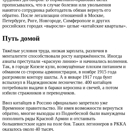
прописывалось, что в случае болезни или увольнения
нанятого сотрудника работодатель обязан вернуть его
обратно. После легализации отношений в Москве,
Петербурге, Риге, Новгороде, Симферополе и других
российских городах «выросли» целые «китайские кварталы».
Путь домой
Тяжёлые условия труда, низкая зарплата, различия в
менталитете способствовали росту напряжённости. Иногда
азиаты преступали «красную линию» и начинались волнения.
Так, в городе Кизеле кули, возмущённые плохим питанием и
обманом со стороны администрации, в ноябре 1915 года
разгромили контору шахты. А в январе 1917 года бунт
вспыхнул в Надеждинском лесничестве. 400 китайцев
потребовали выдачи в бараки керосина и свечей, а потом
избили стражников и переводчиков.
Ввоз китайцев в Россию официально запретило уже
Временное правительство. Не имея возможности вернуться
обратно, многие выходцы из Поднебесной были вынуждены
пополнить ряды Красной Армии и отстаивать
большевистские идеи на поле боя. Таких легионеров в РККА
оказалось около 40 тысяч.