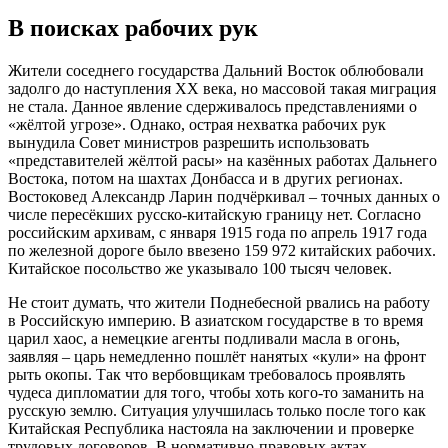
В поисках рабочих рук
Жители соседнего государства Дальний Восток облюбовали
задолго до наступления XX века, но массовой такая миграция
не стала. Данное явление сдерживалось представлениями о
«жёлтой угрозе». Однако, острая нехватка рабочих рук
вынудила Совет министров разрешить использовать
«представителей жёлтой расы» на казённых работах Дальнего
Востока, потом на шахтах Донбасса и в других регионах.
Востоковед Александр Ларин подчёркивал – точных данных о
числе пересëкших русско-китайскую границу нет. Согласно
российским архивам, с января 1915 года по апрель 1917 года
по железной дороге было ввезено 159 972 китайских рабочих.
Китайское посольство же указывало 100 тысяч человек.
Не стоит думать, что жители Поднебесной рвались на работу
в Российскую империю. В азиатском государстве в то время
царил хаос, а немецкие агенты подливали масла в огонь,
заявляя – царь немедленно пошлёт нанятых «кули» на фронт
рыть окопы. Так что вербовщикам требовалось проявлять
чудеса дипломатии для того, чтобы хоть кого-то заманить на
русскую землю. Ситуация улучшилась только после того как
Китайская Республика настояла на заключении и проверке
трудовых договоров. В нормативно-правовых актах