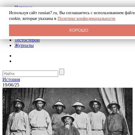
История
Биография
Используя сайт russian7.ru, Вы соглашаетесь с использованием файл
Криминал
cookie, которые указаны в
Политике конфиденциальности
Реклама на сайте
О сайте
ХОРОШО
Рекомендательные статьи
Тестостерон
Журналы
История
19/06/25