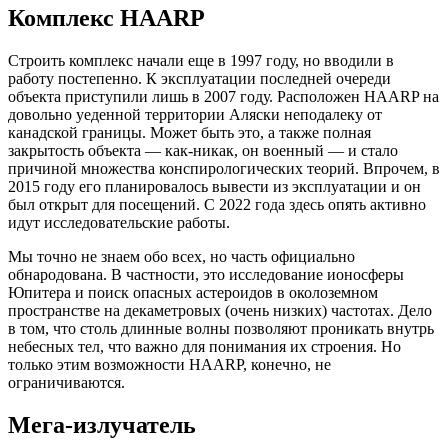
Комплекс HAARP
Строить комплекс начали еще в 1997 году, но вводили в
работу постепенно. К эксплуатации последней очереди
объекта приступили лишь в 2007 году. Расположен HAARP на
довольно уеденной территории Аляски неподалеку от
канадской границы. Может быть это, а также полная
закрытость объекта — как-никак, он военный — и стало
причиной множества конспирологических теорий. Впрочем, в
2015 году его планировалось вывести из эксплуатации и он
был открыт для посещений. С 2022 года здесь опять активно
идут исследовательские работы.
Мы точно не знаем обо всех, но часть официально
обнародована. В частности, это исследование ионосферы
Юпитера и поиск опасных астероидов в околоземном
пространстве на декаметровых (очень низких) частотах. Дело
в том, что столь длинные волны позволяют проникать внутрь
небесных тел, что важно для понимания их строения. Но
только этим возможности HAARP, конечно, не
ограничиваются.
Мега-излучатель