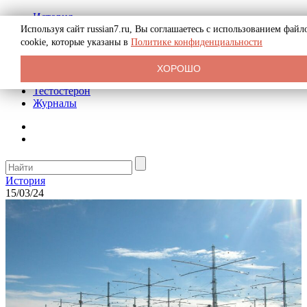
История
Биография
Используя сайт russian7.ru, Вы соглашаетесь с использованием файл
Криминал
cookie, которые указаны в
Политике конфиденциальности
Реклама на сайте
О сайте
ХОРОШО
Рекомендательные статьи
Тестостерон
Журналы
История
15/03/24