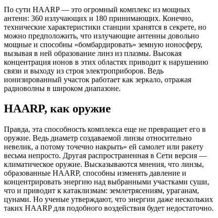
По сути HAARP — это огромный комплекс из мощных
антенн: 360 излучающих и 180 принимающих. Конечно,
технические характеристики станции хранятся в секрете, но
можно предположить, что излучающие антенны довольно
мощные и способны «бомбардировать» земную ионосферу,
вызывая в ней образование линз из плазмы. Высокая
концентрация ионов в этих областях приводит к нарушению
связи и выходу из строя электроприборов. Ведь
ионизированный участок работает как зеркало, отражая
радиоволны в широком диапазоне.
HAARP, как оружие
Правда, эта способность комплекса еще не превращает его в
оружие. Ведь диаметр создаваемой линзы относительно
невелик, а потому точечно накрыть» ей самолет или ракету
весьма непросто. Другая распространенная в Сети версия —
климатическое оружие. Высказываются мнения, что линзы,
образованные HAARP, способны изменять давление и
концентрировать энергию над выбранными участками суши,
что и приводит к катаклизмам: землетрясениям, ураганам,
цунами. Но ученые утверждают, что энергии даже нескольких
таких HAARP для подобного воздействия будет недостаточно.