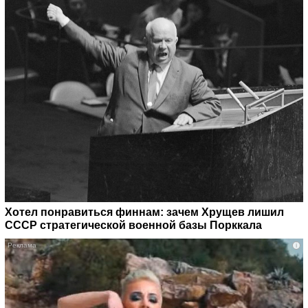
Хотел понравиться финнам: зачем Хрущев лишил
СССР стратегической военной базы Порккала
i