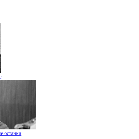
е
ие останки