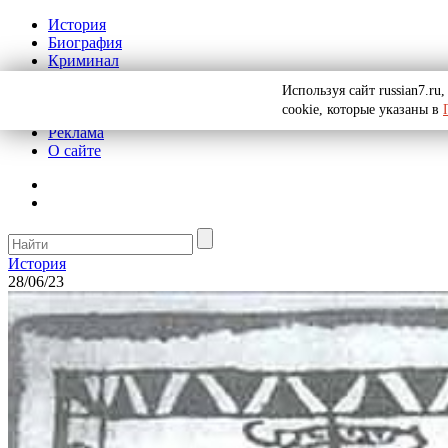
История
Биография
Криминал
СССР
Используя сайт russian7.r
Тайны
cookie, которые указаны в
Рекомендации
Реклама
О сайте
История
28/06/23