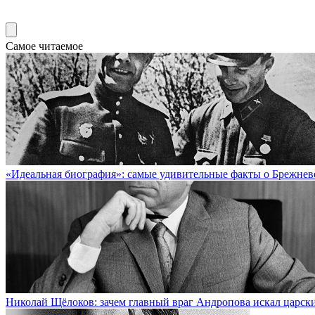
Самое читаемое
«Идеальная биография»: самые удивительные факты о Брежнев
Николай Щёлоков: зачем главный враг Андропова искал царск