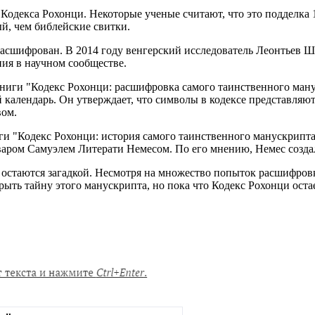
одекса Рохонци. Некоторые ученые считают, что это подделка 1
ый, чем библейские свитки.
 расшифрован. В 2014 году венгерский исследователь Леонтьев 
ния в научном сообществе.
книги "Кодекс Рохонци: расшифровка самого таинственного ман
й календарь. Он утверждает, что символы в кодексе представляю
вом.
иги "Кодекс Рохонци: история самого таинственного манускрипта
кваром Самуэлем Литерати Немесом. По его мнению, Немес создал
остаются загадкой. Несмотря на множество попыток расшифровк
ыть тайну этого манускрипта, но пока что Кодекс Рохонци оста