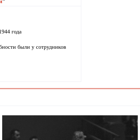
и
"
1944 года
бности были у сотрудников