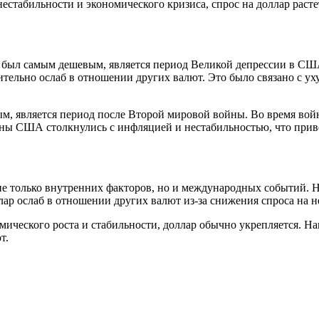
естабильности и экономического кризиса, спрос на доллар расте
 был самым дешевым, является период Великой депрессии в США 
чительно ослаб в отношении других валют. Это было связано с
ым, является период после Второй мировой войны. Во время в
йны США столкнулись с инфляцией и нестабильностью, что прив
не только внутренних факторов, но и международных событий. Н
ар ослаб в отношении других валют из-за снижения спроса на н
ического роста и стабильности, доллар обычно укрепляется. Нап
т.