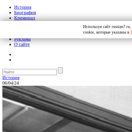
История
Биография
Криминал
СССР
Используя сайт russian7.r
Тайны
cookie, которые указаны в
Рекомендации
Реклама
О сайте
История
06/04/24