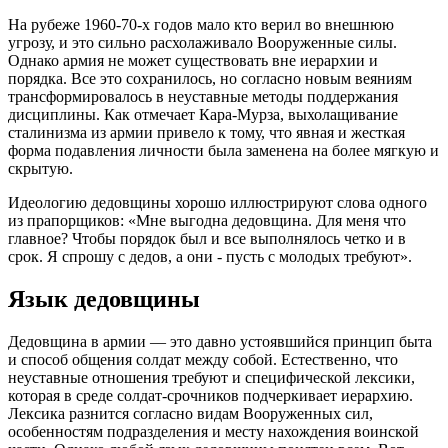
На рубеже 1960-70-х годов мало кто верил во внешнюю
угрозу, и это сильно расхолаживало Вооруженные силы.
Однако армия не может существовать вне иерархии и
порядка. Все это сохранилось, но согласно новым веяниям
трансформировалось в неуставные методы поддержания
дисциплины. Как отмечает Кара-Мурза, выхолащивание
сталинизма из армии привело к тому, что явная и жесткая
форма подавления личности была заменена на более мягкую и
скрытую.
Идеологию дедовщины хорошо иллюстрируют слова одного
из прапорщиков: «Мне выгодна дедовщина. Для меня что
главное? Чтобы порядок был и все выполнялось четко и в
срок. Я спрошу с дедов, а они - пусть с молодых требуют».
Язык дедовщины
Дедовщина в армии — это давно устоявшийся принцип быта
и способ общения солдат между собой. Естественно, что
неуставные отношения требуют и специфической лексики,
которая в среде солдат-срочников подчеркивает иерархию.
Лексика разнится согласно видам Вооруженных сил,
особенностям подразделения и месту нахождения воинской