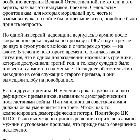
особенно ветераны Великой Отечественной, не хотели в это
верить, называя это выдумкой, брехней. Седовласым
фронтовикам, для которых моральный дух, честь и
взаимовыручка на войне были превыше всего, подобное было
принять непросто.
По одной из версий, дедовщина вернулась в армию после
сокращения срока службы по призыву в 1967 году с трех лет
до двух в сухопутных войсках и с четырех до трех — на
флоте. В течение некоторого времени сложилась такая
ситуация, что в одном подразделении находились срочники,
которые дослуживали третий год, и те, кому суждено было
провести в армии на год меньше. Последнее обстоятельство
выводило из себя служащих старого призыва, и они
вымещали злобу на новобранцах.
Есть и другая причина. Изменение срока службы совпало с
дефицитом призывников, вызванным демографическими
последствиями войны. Пятимиллионная советская армия
должна была уменьшиться на треть. Чтобы как-то
компенсировать демографические потери, Политбюро ЦК
КПСС было вынуждено принять решение о призыве в армию
мужчин с уголовным прошлым, что прежде было совершенно
исключено.