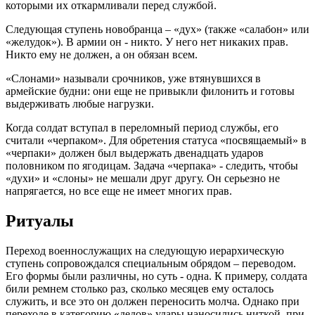
которыми их откармливали перед службой.
Следующая ступень новобранца – «дух» (также «салабон» или
«желудок»). В армии он - никто. У него нет никаких прав.
Никто ему не должен, а он обязан всем.
«Слонами» называли срочников, уже втянувшихся в
армейские будни: они еще не привыкли филонить и готовы
выдерживать любые нагрузки.
Когда солдат вступал в переломный период службы, его
считали «черпаком». Для обретения статуса «посвящаемый» в
«черпаки» должен был выдержать двенадцать ударов
половником по ягодицам. Задача «черпака» - следить, чтобы
«духи» и «слоны» не мешали друг другу. Он серьезно не
напрягается, но все еще не имеет многих прав.
Ритуалы
Переход военнослужащих на следующую иерархическую
ступень сопровождался специальным обрядом – переводом.
Его формы были различны, но суть - одна. К примеру, солдата
били ремнем столько раз, сколько месяцев ему осталось
служить, и все это он должен переносить молча. Однако при
переходе в категорию «дедов» удары наносились ниткой, при