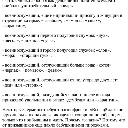
части. Однако любой язык дедовщины понятен всем. Вот
наиболее употребительный словарь:
- военнослужащий, еще не принявший присягу и живущий в
отдельной казарме: «салабон», «мамонт», «запах»,
«карантин»;
- военнослужащий первого полугодия службы: «дух»,
«щегол», «чижик», «гусь»;
- военнослужащий второго полугодия службы: «слон»,
«морж», «старший гусь»;
- военнослужащий, отслуживший больше года: «котел»,
«черпак», «помазок», «фазан»;
- военнослужащий, отслуживший от полутора до двух лет:
«дед» или «старик»;
- военнослужащий, находящийся в части после выхода
приказа об увольнении в запас: «дембель» или «карантин».
Некоторые термины требуют расшифровки. «Вы ещё даже не
«духи», вы – «запахи», – так «деды» говорили новобранцам,
только что прибывшим в часть. Почему «запахи»? Потому что
от призывников еще пахло бабушкиными пирожками,