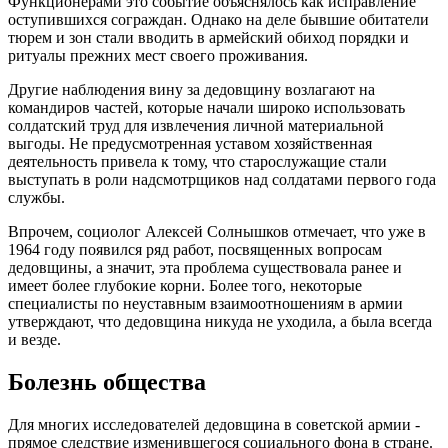
Функционерами это событие объяснялось как исправление
оступившихся сограждан. Однако на деле бывшие обитатели
тюрем и зон стали вводить в армейский обиход порядки и
ритуалы прежних мест своего проживания.
Другие наблюдения вину за дедовщину возлагают на
командиров частей, которые начали широко использовать
солдатский труд для извлечения личной материальной
выгоды. Не предусмотренная уставом хозяйственная
деятельность привела к тому, что старослужащие стали
выступать в роли надсмотрщиков над солдатами первого года
службы.
Впрочем, социолог Алексей Солнышков отмечает, что уже в
1964 году появился ряд работ, посвященных вопросам
дедовщины, а значит, эта проблема существовала ранее и
имеет более глубокие корни. Более того, некоторые
специалисты по неуставным взаимоотношениям в армии
утверждают, что дедовщина никуда не уходила, а была всегда
и везде.
Болезнь общества
Для многих исследователей дедовщина в советской армии -
прямое следствие изменившегося социального фона в стране.