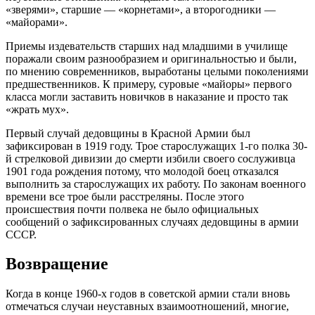
«зверями», старшие — «корнетами», а второгодники —
«майорами».
Приемы издевательств старших над младшими в училище
поражали своим разнообразием и оригинальностью и были,
по мнению современников, выработаны целыми поколениями
предшественников. К примеру, суровые «майоры» первого
класса могли заставить новичков в наказание и просто так
«жрать мух».
Первый случай дедовщины в Красной Армии был
зафиксирован в 1919 году. Трое старослужащих 1-го полка 30-
й стрелковой дивизии до смерти избили своего сослуживца
1901 года рождения потому, что молодой боец отказался
выполнить за старослужащих их работу. По законам военного
времени все трое были расстреляны. После этого
происшествия почти полвека не было официальных
сообщений о зафиксированных случаях дедовщины в армии
СССР.
Возвращение
Когда в конце 1960-х годов в советской армии стали вновь
отмечаться случаи неуставных взаимоотношений, многие,