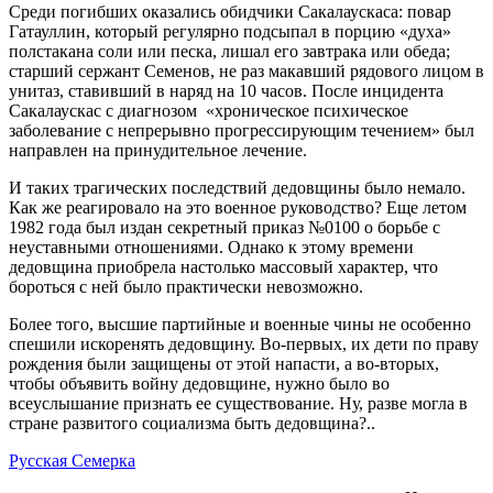
Среди погибших оказались обидчики Сакалаускаса: повар
Гатауллин, который регулярно подсыпал в порцию «духа»
полстакана соли или песка, лишал его завтрака или обеда;
старший сержант Семенов, не раз макавший рядового лицом в
унитаз, ставивший в наряд на 10 часов. После инцидента
Сакалаускас с диагнозом «хроническое психическое
заболевание с непрерывно прогрессирующим течением» был
направлен на принудительное лечение.
И таких трагических последствий дедовщины было немало.
Как же реагировало на это военное руководство? Еще летом
1982 года был издан секретный приказ №0100 о борьбе с
неуставными отношениями. Однако к этому времени
дедовщина приобрела настолько массовый характер, что
бороться с ней было практически невозможно.
Более того, высшие партийные и военные чины не особенно
спешили искоренять дедовщину. Во-первых, их дети по праву
рождения были защищены от этой напасти, а во-вторых,
чтобы объявить войну дедовщине, нужно было во
всеуслышание признать ее существование. Ну, разве могла в
стране развитого социализма быть дедовщина?..
Русская Семерка