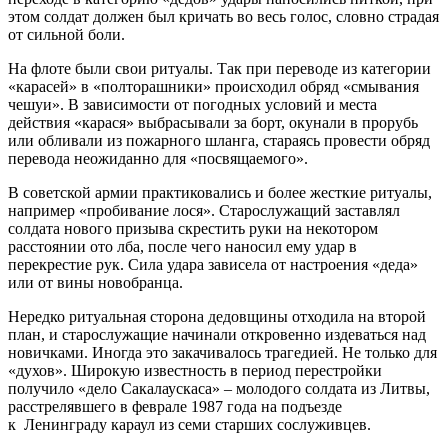
этом солдат должен был кричать во весь голос, словно страдая
от сильной боли.
На флоте были свои ритуалы. Так при переводе из категории
«карасей» в «полторашники» происходил обряд «смывания
чешуи». В зависимости от погодных условий и места
действия «карася» выбрасывали за борт, окунали в прорубь
или обливали из пожарного шланга, стараясь провести обряд
перевода неожиданно для «посвящаемого».
В советской армии практиковались и более жесткие ритуалы,
например «пробивание лося». Старослужащий заставлял
солдата нового призыва скрестить руки на некотором
расстоянии ото лба, после чего наносил ему удар в
перекрестие рук. Сила удара зависела от настроения «деда»
или от вины новобранца.
Нередко ритуальная сторона дедовщины отходила на второй
план, и старослужащие начинали откровенно издеваться над
новичками. Иногда это закачивалось трагедией. Не только для
«духов». Широкую известность в период перестройки
получило «дело Сакалаускаса» – молодого солдата из Литвы,
расстрелявшего в феврале 1987 года на подъезде
к Ленинграду караул из семи старших сослуживцев.