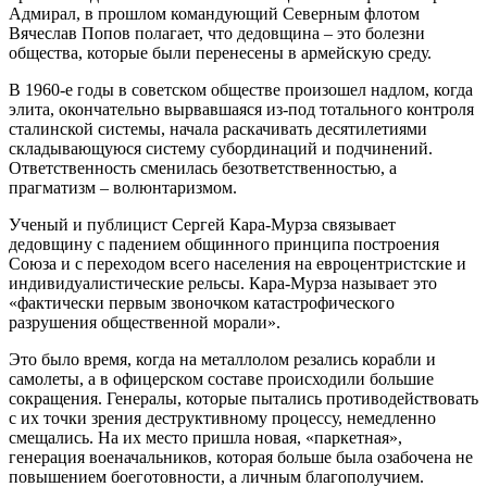
Адмирал, в прошлом командующий Северным флотом
Вячеслав Попов полагает, что дедовщина – это болезни
общества, которые были перенесены в армейскую среду.
В 1960-е годы в советском обществе произошел надлом, когда
элита, окончательно вырвавшаяся из-под тотального контроля
сталинской системы, начала раскачивать десятилетиями
складывающуюся систему субординаций и подчинений.
Ответственность сменилась безответственностью, а
прагматизм – волюнтаризмом.
Ученый и публицист Сергей Кара-Мурза связывает
дедовщину с падением общинного принципа построения
Союза и с переходом всего населения на евроцентристские и
индивидуалистические рельсы. Кара-Мурза называет это
«фактически первым звоночком катастрофического
разрушения общественной морали».
Это было время, когда на металлолом резались корабли и
самолеты, а в офицерском составе происходили большие
сокращения. Генералы, которые пытались противодействовать
с их точки зрения деструктивному процессу, немедленно
смещались. На их место пришла новая, «паркетная»,
генерация военачальников, которая больше была озабочена не
повышением боеготовности, а личным благополучием.