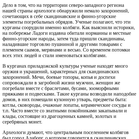
Дело в том, что на территории северо-западного региона
нашей страны археологи обнаружили немало захоронений,
сочетающих в себе скандинавские и финно-угорские
элементы погребальных обрядов. Ученые полагают, что эти
курганы соорудили именно колбяги. Как выяснили историки,
на побережье Ладоги издавна обитали норманны и местные
финно-угорские народы, затем туда пришли скандинавы,
наладившие торговлю пушниной и другими товарами с
племенем саамов, мерянами и весью. Со временем потомки
всех этих людей и стали именоваться колбягами.
В курганах приладожской культуры ученые находят много
оружия и украшений, характерных для скандинавских
захоронений. Мечи, боевые топоры, копья и доспехи
сопровождали в загробной жизни мужчин, женщин же
погребали вместе с браслетами, бусами, зооморфными
пряжками и подвесками. Такие курганы возводили наподобие
домов, в них помещали кухонную утварь, предметы быта:
котлы, сковороды, очажные лопаты, керамические сосуды и
т.п. Часто вместе со знатными покойниками закапывали и
клады, состоящие из драгоценных камней, золотых и
серебряных монет.
Археологи думают, что центральным поселением колбягов
был город Алаборг, о котором говорится в скандинавских