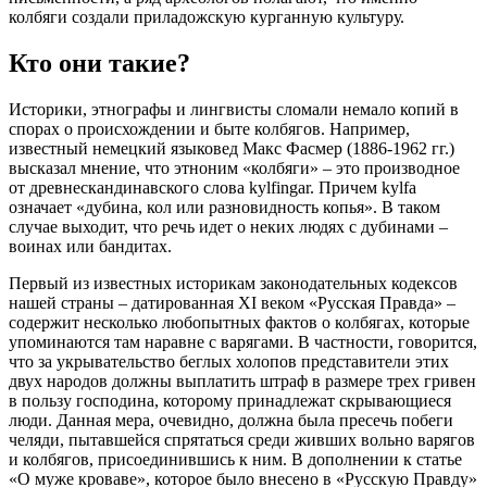
колбяги создали приладожскую курганную культуру.
Кто они такие?
Историки, этнографы и лингвисты сломали немало копий в
спорах о происхождении и быте колбягов. Например,
известный немецкий языковед Макс Фасмер (1886-1962 гг.)
высказал мнение, что этноним «колбяги» – это производное
от древнескандинавского слова kylfingar. Причем kylfa
означает «дубина, кол или разновидность копья». В таком
случае выходит, что речь идет о неких людях с дубинами –
воинах или бандитах.
Первый из известных историкам законодательных кодексов
нашей страны – датированная XI веком «Русская Правда» –
содержит несколько любопытных фактов о колбягах, которые
упоминаются там наравне с варягами. В частности, говорится,
что за укрывательство беглых холопов представители этих
двух народов должны выплатить штраф в размере трех гривен
в пользу господина, которому принадлежат скрывающиеся
люди. Данная мера, очевидно, должна была пресечь побеги
челяди, пытавшейся спрятаться среди живших вольно варягов
и колбягов, присоединившись к ним. В дополнении к статье
«О муже кроваве», которое было внесено в «Русскую Правду»