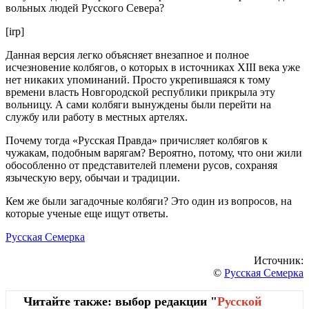
вольных людей Русского Севера?
[irp]
Данная версия легко объясняет внезапное и полное
исчезновение колбягов, о которых в источниках XIII века уже
нет никаких упоминаний. Просто укрепившаяся к тому
времени власть Новгородской республики прикрыла эту
вольницу. А сами колбяги вынуждены были перейти на
службу или работу в местных артелях.
Почему тогда «Русская Правда» причисляет колбягов к
чужакам, подобным варягам? Вероятно, потому, что они жили
обособленно от представителей племени русов, сохраняя
языческую веру, обычаи и традиции.
Кем же были загадочные колбяги? Это один из вопросов, на
которые ученые еще ищут ответы.
Русская Семерка
Источник:
©
Русская Семерка
Читайте также: выбор редакции "
Русской