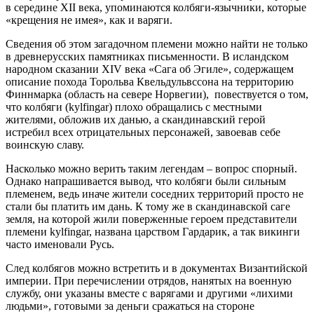
в середине XII века, упоминаются колбяги-язычники, которые
«крещения не имея», как и варяги.
Сведения об этом загадочном племени можно найти не только
в древнерусских памятниках письменности. В исландском
народном сказании XIV века «Сага об Эгиле», содержащем
описание похода Торольва Квельдульвссона на территорию
Финнмарка (область на севере Норвегии), повествуется о том,
что колбяги (kylfingar) плохо обращались с местными
жителями, обложив их данью, а скандинавский герой
истребил всех отрицательных персонажей, завоевав себе
воинскую славу.
Насколько можно верить таким легендам – вопрос спорный.
Однако напрашивается вывод, что колбяги были сильным
племенем, ведь иначе жители соседних территорий просто не
стали бы платить им дань. К тому же в скандинавской саге
земля, на которой жили поверженные героем представители
племени kylfingar, названа царством Гардарик, а так викинги
часто именовали Русь.
След колбягов можно встретить и в документах Византийской
империи. При перечислении отрядов, нанятых на военную
службу, они указаны вместе с варягами и другими «лихими
людьми», готовыми за деньги сражаться на стороне