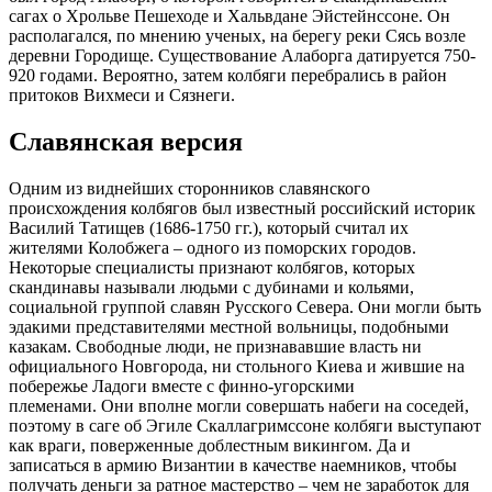
сагах о Хрольве Пешеходе и Хальвдане Эйстейнссоне. Он
располагался, по мнению ученых, на берегу реки Сясь возле
деревни Городище. Существование Алаборга датируется 750-
920 годами. Вероятно, затем колбяги перебрались в район
притоков Вихмеси и Сязнеги.
Славянская версия
Одним из виднейших сторонников славянского
происхождения колбягов был известный российский историк
Василий Татищев (1686-1750 гг.), который считал их
жителями Колобжега – одного из поморских городов.
Некоторые специалисты признают колбягов, которых
скандинавы называли людьми с дубинами и кольями,
социальной группой славян Русского Севера. Они могли быть
эдакими представителями местной вольницы, подобными
казакам. Свободные люди, не признававшие власть ни
официального Новгорода, ни стольного Киева и жившие на
побережье Ладоги вместе с финно-угорскими
племенами. Они вполне могли совершать набеги на соседей,
поэтому в саге об Эгиле Скаллагримссоне колбяги выступают
как враги, поверженные доблестным викингом. Да и
записаться в армию Византии в качестве наемников, чтобы
получать деньги за ратное мастерство – чем не заработок для