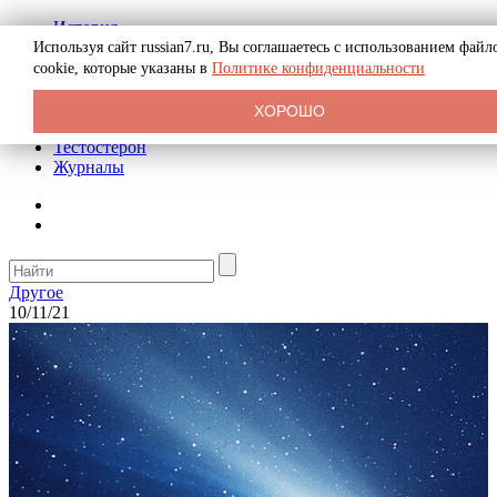
История
Биография
Используя сайт russian7.ru, Вы соглашаетесь с использованием файл
Криминал
cookie, которые указаны в
Политике конфиденциальности
Реклама на сайте
О сайте
ХОРОШО
Рекомендательные статьи
Тестостерон
Журналы
Другое
10/11/21