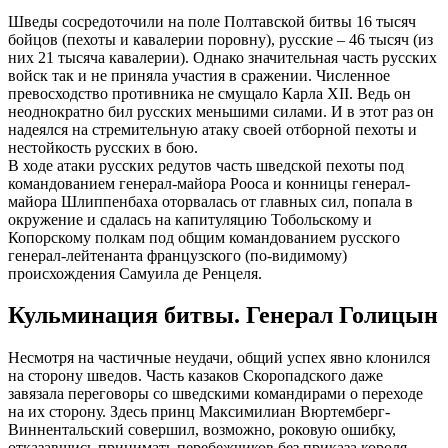
Шведы сосредоточили на поле Полтавской битвы 16 тысяч
бойцов (пехоты и кавалерии поровну), русские – 46 тысяч (из
них 21 тысяча кавалерии). Однако значительная часть русских
войск так и не приняла участия в сражении. Численное
превосходство противника не смущало Карла XII. Ведь он
неоднократно бил русских меньшими силами. И в этот раз он
надеялся на стремительную атаку своей отборной пехоты и
нестойкость русских в бою.
В ходе атаки русских редутов часть шведской пехоты под
командованием генерал-майора Рооса и конницы генерал-
майора Шлиппенбаха оторвалась от главных сил, попала в
окружение и сдалась на капитуляцию Тобольскому и
Копорскому полкам под общим командованием русского
генерал-лейтенанта французского (по-видимому)
происхождения Самуила де Ренцеля.
Кульминация битвы. Генерал Голицын
Несмотря на частичные неудачи, общий успех явно клонился
на сторону шведов. Часть казаков Скоропадского даже
завязала переговоры со шведскими командирами о переходе
на их сторону. Здесь принц Максимилиан Вюртемберг-
Виннентальский совершил, возможно, роковую ошибку,
отказавшись принимать перебежчиков без приказа короля.