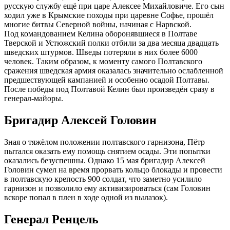
русскую службу ещё при царе Алексее Михайловиче. Его сын
ходил уже в Крымские походы при царевне Софье, прошёл
многие битвы Северной войны, начиная с Нарвской.
Под командованием Келина оборонявшиеся в Полтаве
Тверской и Устюжский полки отбили за два месяца двадцать
шведских штурмов. Шведы потеряли в них более 6000
человек. Таким образом, к моменту самого Полтавского
сражения шведская армия оказалась значительно ослабленной
предшествующей кампанией и особенно осадой Полтавы.
После победы под Полтавой Келин был произведён сразу в
генерал-майоры.
Бригадир Алексей Головин
Зная о тяжёлом положении полтавского гарнизона, Пётр
пытался оказать ему помощь снятием осады. Эти попытки
оказались безуспешны. Однако 15 мая бригадир Алексей
Головин сумел на время прорвать кольцо блокады и провести
в полтавскую крепость 900 солдат, что заметно усилило
гарнизон и позволило ему активизироваться (сам Головин
вскоре попал в плен в ходе одной из вылазок).
Генерал Ренцель