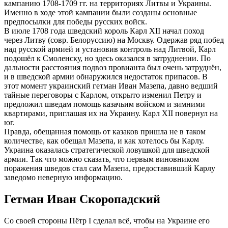
кампанию 1708-1709 гг. на территориях Литвы и Украины.
Именно в ходе этой кампании были созданы основные
предпосылки для победы русских войск.
В июле 1708 года шведский король Карл XII начал поход
через Литву (совр. Белоруссию) на Москву. Одержав ряд побед
над русской армией и установив контроль над Литвой, Карл
подошёл к Смоленску, но здесь оказался в затруднении. По
дальности расстояния подвоз провианта был очень затруднён,
и в шведской армии обнаружился недостаток припасов. В
этот момент украинский гетман Иван Мазепа, давно ведший
тайные переговоры с Карлом, открыто изменил Петру и
предложил шведам помощь казачьим войском и зимними
квартирами, приглашая их на Украину. Карл XII повернул на
юг.
Правда, обещанная помощь от казаков пришла не в таком
количестве, как обещал Мазепа, и как хотелось бы Карлу.
Украина оказалась стратегической ловушкой для шведской
армии. Так что можно сказать, что первым виновником
поражения шведов стал сам Мазепа, предоставивший Карлу
заведомо неверную информацию.
Гетман Иван Скоропадский
Со своей стороны Пётр I сделал всё, чтобы на Украине его