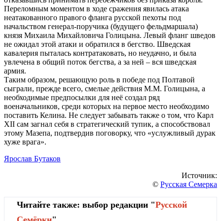
Переломным моментом в ходе сражения явилась атака
неатакованного правого фланга русской пехоты под
начальством генерал-поручика (будущего фельдмаршала)
князя Михаила Михайловича Голицына. Левый фланг шведов
не ожидал этой атаки и обратился в бегство. Шведская
кавалерия пыталась контратаковать, но неудачно, и была
увлечена в общий поток бегства, а за ней – вся шведская
армия.
Таким образом, решающую роль в победе под Полтавой
сыграли, прежде всего, смелые действия М.М. Голицына, а
необходимые предпосылки для неё создал ряд
военачальников, среди которых на первое место необходимо
поставить Келина. Не следует забывать также о том, что Карл
XII сам загнал себя в стратегический тупик, а способствовал
этому Мазепа, подтвердив поговорку, что «услужливый дурак
хуже врага».
Ярослав Бутаков
Источник:
©
Русская Семерка
Читайте также: выбор редакции "
Русской
Cемёрки
"