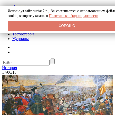
История
Биография
Используя сайт russian7.ru, Вы соглашаетесь с использованием файл
Криминал
cookie, которые указаны в
Политике конфиденциальности
Реклама на сайте
О сайте
ХОРОШО
Рекомендательные статьи
Тестостерон
Журналы
История
17/06/18