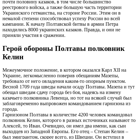
почти половину казаков, в том числе большинство
реестрового войска, а также большую часть территории
Украинского гетманства, на стороне России. Этим он в
немалой степени способствовал успеху России во всей
кампании. К началу Полтавской битвы в армии Петра
находились 8000 украинских казаков. Правда, и они не
приняли участия в сражении.
Герой обороны Полтавы полковник
Келин
Межеумочное положение, в котором оказался Карл XII на
Украине, легкомысленно поверив обещаниям Мазепы,
требовало от него овладения каким-то опорным пунктом.
Весной 1709 года шведы начали осаду Полтавы. Мазепа и тут
обещал шведам сдачу города без боя, надеясь на измену
казачьего полковника Левенца, но тот на всякий случай был
заблаговременно выпровожен командованием гарнизона из
города.
Гарнизоном Полтавы в количестве 4200 человек командовал
полковник Келин, которого в разных источниках называют то
Алексей, то Иван. Очевидно, он имел два имени, как сын
выходцев из Западной Европы. Его отец – Степан Келин –
был эмигрантом, скорее всего, из Швеции. Он вступил в