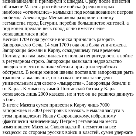
возненавидели и примкнули к шведам. Сразу после известия
об измене Мазепы российские войска (среди которых
наиболее «отличились» калмыки) под командованием петрова
любимца Александра Меньшикова разорили столицу
гетманства город Батурин, перебив большинство жителей, а
под конец предали весь город огню вместе с ещё
остававшимися в нём.
Весной 1709 года русские войска принялись разорять
Запорожскую Сечь. 14 мая 1709 года она была уничтожена.
Запорожцы бежали к Карлу, осаждавшему тем временем
Полтаву, но там выяснилась их полная непригодность к войне
в регулярном строю. Запорожцы вызывали недовольство
шведов тем, что в панике убегали при артиллерийских
обстрелах. В конце концов шведы поставили запорожцев рыть
траншеи за жалованье, но казаки считали такое дело
унизительным для своего «лыцарства». Запорожцы бежали и
от Карла. К моменту самой Полтавской битвы у Карла
оставалось лишь 2000 казаков, но и тех он не решился двинуть
в бой.
В итоге Мазепа сумел привести к Карлу лишь 7000
запорожцев и 3000 реестровых казаков. Немалая заслуга в
этом принадлежит Ивану Скоропадскому, избранному
(фактически назначенному Петром) гетманом на место
изменившего Мазепы. Скоропадский, несмотря на все
эксцессы со стороны русских войск и властей, сумел удержать