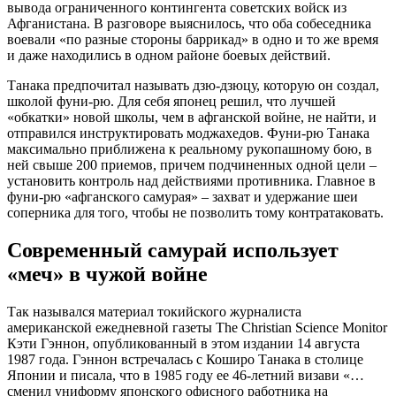
вывода ограниченного контингента советских войск из
Афганистана. В разговоре выяснилось, что оба собеседника
воевали «по разные стороны баррикад» в одно и то же время
и даже находились в одном районе боевых действий.
Танака предпочитал называть дзю-дзюцу, которую он создал,
школой фуни-рю. Для себя японец решил, что лучшей
«обкатки» новой школы, чем в афганской войне, не найти, и
отправился инструктировать моджахедов. Фуни-рю Танака
максимально приближена к реальному рукопашному бою, в
ней свыше 200 приемов, причем подчиненных одной цели –
установить контроль над действиями противника. Главное в
фуни-рю «афганского самурая» – захват и удержание шеи
соперника для того, чтобы не позволить тому контратаковать.
Современный самурай использует
«меч» в чужой войне
Так назывался материал токийского журналиста
американской ежедневной газеты The Christian Science Monitor
Кэти Гэннон, опубликованный в этом издании 14 августа
1987 года. Гэннон встречалась с Коширо Танака в столице
Японии и писала, что в 1985 году ее 46-летний визави «…
сменил униформу японского офисного работника на