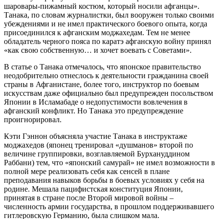
шаровары-пижамный костюм, который носили афганцы».
Танака, по словам журналистки, был вооружен только своими
убеждениями и не имел практического боевого опыта, когда
присоединился к афганским моджахедам. Тем не менее
обладатель черного пояса по каратэ афганскую войну принял
«как свою собственную… и хочет воевать с Советами».
В статье о Танака отмечалось, что японское правительство
неодобрительно отнеслось к деятельности гражданина своей
страны в Афганистане, более того, инструктор по боевым
искусствам даже официально был предупрежден посольством
Японии в Исламабаде о недопустимости вовлечения в
афганский конфликт. Но Танака это предупреждение
проигнорировал.
Кэти Гэннон объясняла участие Танака в инструктаже
моджахедов (японец тренировал «душманов» второй по
величине группировки, возглавляемой Бурхануддином
Раббани) тем, что «японский самурай» не имел возможности в
полной мере реализовать себя как сенсей в плане
преподавания навыков борьбы в боевых условиях у себя на
родине. Мешала пацифистская конституция Японии,
принятая в стране после Второй мировой войны –
численность армии государства, в прошлом поддерживавшего
гитлеровскую Германию, была слишком мала.