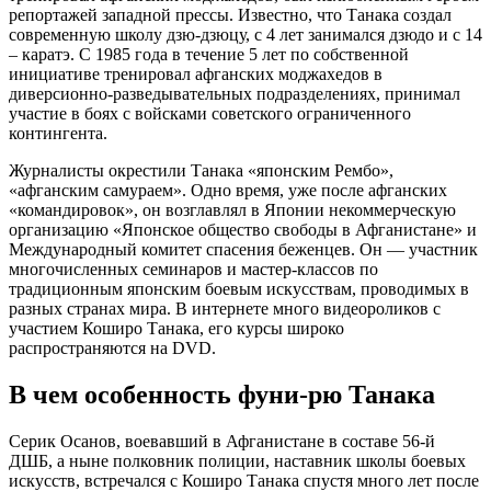
репортажей западной прессы. Известно, что Танака создал
современную школу дзю-дзюцу, с 4 лет занимался дзюдо и с 14
– каратэ. С 1985 года в течение 5 лет по собственной
инициативе тренировал афганских моджахедов в
диверсионно-разведывательных подразделениях, принимал
участие в боях с войсками советского ограниченного
контингента.
Журналисты окрестили Танака «японским Рембо»,
«афганским самураем». Одно время, уже после афганских
«командировок», он возглавлял в Японии некоммерческую
организацию «Японское общество свободы в Афганистане» и
Международный комитет спасения беженцев. Он — участник
многочисленных семинаров и мастер-классов по
традиционным японским боевым искусствам, проводимых в
разных странах мира. В интернете много видеороликов с
участием Коширо Танака, его курсы широко
распространяются на DVD.
В чем особенность фуни-рю Танака
Серик Осанов, воевавший в Афганистане в составе 56-й
ДШБ, а ныне полковник полиции, наставник школы боевых
искусств, встречался с Коширо Танака спустя много лет после