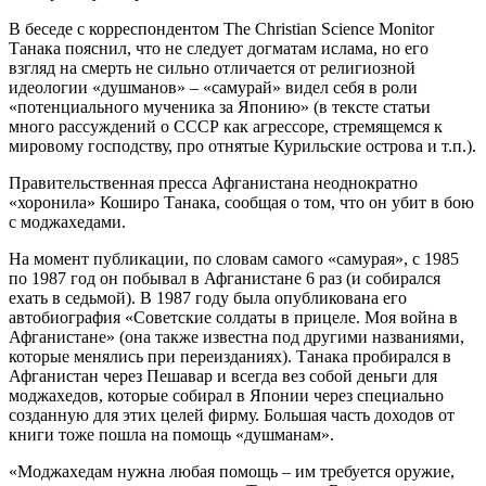
В беседе с корреспондентом The Christian Science Monitor
Танака пояснил, что не следует догматам ислама, но его
взгляд на смерть не сильно отличается от религиозной
идеологии «душманов» – «самурай» видел себя в роли
«потенциального мученика за Японию» (в тексте статьи
много рассуждений о СССР как агрессоре, стремящемся к
мировому господству, про отнятые Курильские острова и т.п.).
Правительственная пресса Афганистана неоднократно
«хоронила» Коширо Танака, сообщая о том, что он убит в бою
с моджахедами.
На момент публикации, по словам самого «самурая», с 1985
по 1987 год он побывал в Афганистане 6 раз (и собирался
ехать в седьмой). В 1987 году была опубликована его
автобиография «Советские солдаты в прицеле. Моя война в
Афганистане» (она также известна под другими названиями,
которые менялись при переизданиях). Танака пробирался в
Афганистан через Пешавар и всегда вез собой деньги для
моджахедов, которые собирал в Японии через специально
созданную для этих целей фирму. Большая часть доходов от
книги тоже пошла на помощь «душманам».
«Моджахедам нужна любая помощь – им требуется оружие,