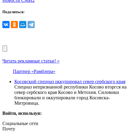
Новости СМИ2
Поделиться:
Читать рекламные статьи! »
Партнер «Рамблера»
Косовский спецназ оккупировал север сербского края
Спецназ непризнанной республики Косово вторгся на
север сербского края Косово и Метохия. Силовики
блокировали и оккупировали город Косовска-
Митровица.
Войти, используя:
Социальные сети
Почту