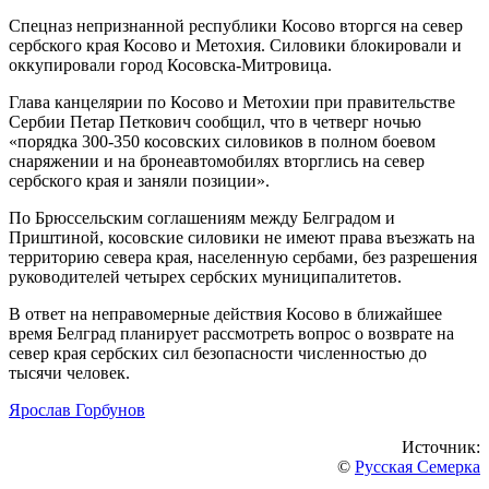
Спецназ непризнанной республики Косово вторгся на север
сербского края Косово и Метохия. Силовики блокировали и
оккупировали город Косовска-Митровица.
Глава канцелярии по Косово и Метохии при правительстве
Сербии Петар Петкович сообщил, что в четверг ночью
«порядка 300-350 косовских силовиков в полном боевом
снаряжении и на бронеавтомобилях вторглись на север
сербского края и заняли позиции».
По Брюссельским соглашениям между Белградом и
Приштиной, косовские силовики не имеют права въезжать на
территорию севера края, населенную сербами, без разрешения
руководителей четырех сербских муниципалитетов.
В ответ на неправомерные действия Косово в ближайшее
время Белград планирует рассмотреть вопрос о возврате на
север края сербских сил безопасности численностью до
тысячи человек.
Ярослав Горбунов
Источник:
©
Русская Семерка