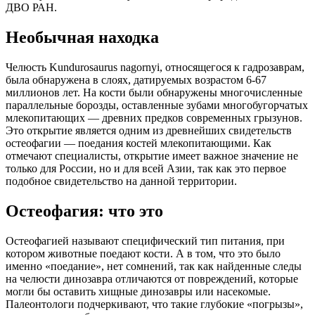
ДВО РАН.
Необычная находка
Челюсть Kundurosaurus nagornyi, относящегося к гадрозаврам,
была обнаружена в слоях, датируемых возрастом 6-67
миллионов лет. На кости были обнаружены многочисленные
параллельные борозды, оставленные зубами многобугорчатых
млекопитающих — древних предков современных грызунов.
Это открытие является одним из древнейших свидетельств
остеофагии — поедания костей млекопитающими. Как
отмечают специалисты, открытие имеет важное значение не
только для России, но и для всей Азии, так как это первое
подобное свидетельство на данной территории.
Остеофагия: что это
Остеофагией называют специфический тип питания, при
котором животные поедают кости. А в том, что это было
именно «поедание», нет сомнений, так как найденные следы
на челюсти динозавра отличаются от повреждений, которые
могли бы оставить хищные динозавры или насекомые.
Палеонтологи подчеркивают, что такие глубокие «погрызы»,