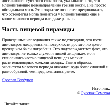
достигающие губчатого слоя кости, указывают на то, что
млекопитающие целенаправленно грызли кости, а не просто
обгладывали мясо. Это открытие позволяет предположить,
что остеофагия могла появиться у млекопитающих еще в
конце мелового периода или даже раньше.
Часть пищевой пирамиды
Проведенные исследования также подтвердили, что кости
динозавров находились на поверхности достаточно долго,
прежде чем были погребены. Это подтверждает тот факт, что
динозавры не только служили пищей хищникам, но и
становились частью пищевой цепи для мелких
растительноядных млекопитающих. Таким образом,
экосистема мелового периода оказалась куда более сложной и
разнообразной, чем предполагалось ранее.
Ярослав Горбунов
Источник:
©
Русская Семерка
Читайте также