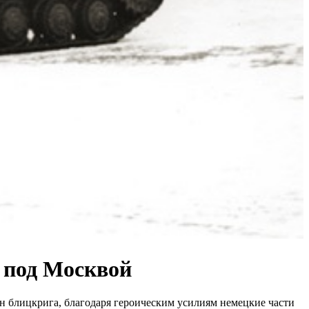
д под Москвой
ан блицкрига, благодаря героическим усилиям немецкие части