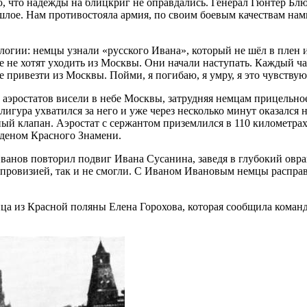
ю, что надежды на блицкриг не оправдались. Генерал Гюнтер Бл
шлое. Нам противостояла армия, по своим боевым качествам нам
логии: немцы узнали «русского Ивана», который не шёл в плен 
ие не хотят уходить из Москвы. Они начали наступать. Каждый ч
е привезти из Москвы. Пойми, я погибаю, я умру, я это чувствую
и аэростатов висели в небе Москвы, затрудняя немцам прицельно
игура ухватился за него и уже через несколько минут оказался н
ьный клапан. Аэростат с сержантом приземлился в 110 километра
рденом Красного Знамени.
Иванов повторил подвиг Ивана Сусанина, заведя в глубокий овр
провизией, так и не смогли. С Иваном Ивановым немцы распра
ьница из Красной поляны Елена Горохова, которая сообщила ком