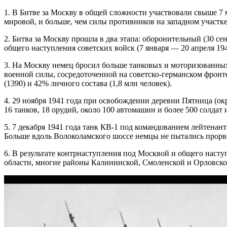
1. В Битве за Москву в общей сложности участвовали свыше 7
мировой, и больше, чем силы противников на западном участк
2. Битва за Москву прошла в два этапа: оборонительный (30 сен
общего наступления советских войск (7 января — 20 апреля 1942
3. На Москву немец бросил больше танковых и моторизованных
военной силы, сосредоточенной на советско-германском фронт
(1390) и 42% личного состава (1,8 млн человек).
4. 29 ноября 1941 года при освобождении деревни Пятница (о
16 танков, 18 орудий, около 100 автомашин и более 500 солдат
5. 7 декабря 1941 года танк КВ-1 под командованием лейтенан
Больше вдоль Волоколамского шоссе немцы не пытались прорва
6. В результате контрнаступления под Москвой и общего наст
области, многие районы Калининской, Смоленской и Орловско