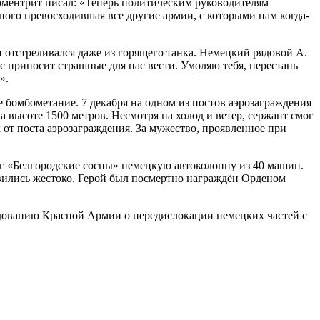
юментрит писал: «Теперь политическим руководителям
ного превосходившая все другие армии, с которыми нам когда-
и отстреливался даже из горящего танка. Немецкий рядовой А.
ас приносит страшные для нас вести. Умоляю тебя, перестань
».
е бомбометание. 7 декабря на одном из постов аэрозаграждения
а высоте 1500 метров. Несмотря на холод и ветер, сержант смог
х от поста аэрозаграждения. За мужество, проявленное при
аг «Белгородские сосны» немецкую автоколонну из 40 машин.
вились жестоко. Герой был посмертно награждён Орденом
андованию Красной Армии о передислокации немецких частей с