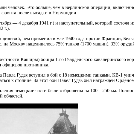
 млн человек. Это больше, чем в Берлинской операции, включен
е фронта после высадки в Нормандии.
тября — 4 декабря 1941 г.) и наступательный, который состоял из
 г.).
 дивизий, чем применил в мае 1940 года против Франции, Бельг
е, на Москву нацеливалось 75% танков (1700 машин), 33% оруди
крестности Каширы) бойцы 1-го Гвардейского кавалерийского ко
 и офицеров противника.
та Павла Гудзя вступил в бой с 18 немецкими танками. КВ-1 уни
ться к столице. За этот бой Павел Гудзь был награждён Ордено
упления немецкие части были отброшены на 100—250 км. Полнос
й областей.