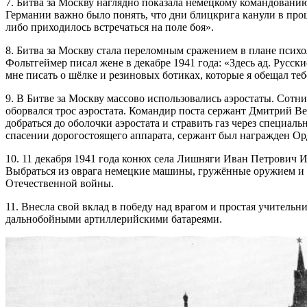
7. Битва за Москву наглядно показала немецкому командовани
Германии важно было понять, что дни блицкрига канули в про
либо приходилось встречаться на поле боя».
8. Битва за Москву стала переломным сражением в плане психо
Фольтгеймер писал жене в декабре 1941 года: «Здесь ад. Русск
мне писать о шёлке и резиновых ботиках, которые я обещал теб
9. В Битве за Москву массово использовались аэростаты. Сотн
оборвался трос аэростата. Командир поста сержант Дмитрий Вел
добраться до оболочки аэростата и стравить газ через специал
спасении дорогостоящего аппарата, сержант был награжден О
10. 11 декабря 1941 года конюх села Лишняги Иван Петрович 
Выбраться из оврага немецкие машины, гружённые оружием и 
Отечественной войны.
11. Внесла свой вклад в победу над врагом и простая учител
дальнобойными артиллерийскими батареями.