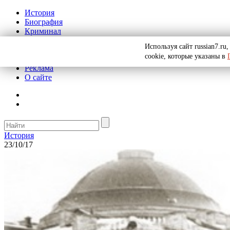
История
Биография
Криминал
СССР
Используя сайт russian7.r
Тайны
cookie, которые указаны в
Рекомендации
Реклама
О сайте
История
23/10/17