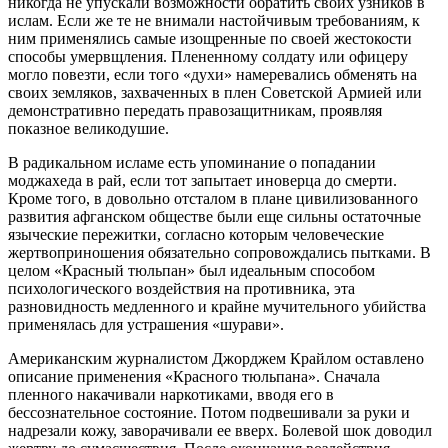
никогда не упускали возможности обратить своих узников в
ислам. Если же те не внимали настойчивым требованиям, к
ним применялись самые изощренные по своей жестокости
способы умервщления. Плененному солдату или офицеру
могло повезти, если того «духи» намеревались обменять на
своих земляков, захваченных в плен Советской Армией или
демонстративно передать правозащитникам, проявляя
показное великодушие.
В радикальном исламе есть упоминание о попадании
моджахеда в рай, если тот запытает иноверца до смерти.
Кроме того, в довольно отсталом в плане цивилизованного
развития афганском обществе были еще сильны остаточные
языческие пережитки, согласно которым человеческие
жертвоприношения обязательно сопровождались пытками. В
целом «Красный тюльпан» был идеальным способом
психологического воздействия на противника, эта
разновидность медленного и крайне мучительного убийства
применялась для устрашения «шурави».
Американским журналистом Джорджем Крайлом оставлено
описание применения «Красного тюльпана». Сначала
пленного накачивали наркотиками, вводя его в
бессознательное состояние. Потом подвешивали за руки и
надрезали кожу, заворачивали ее вверх. Болевой шок доводил