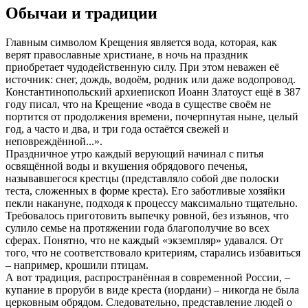
Обычаи и традиции
Главным символом Крещения является вода, которая, как
верят православные христиане, в ночь на праздник
приобретает чудодейственную силу. При этом неважен её
источник: снег, дождь, водоём, родник или даже водопровод.
Константинопольский архиепископ Иоанн Златоуст ещё в 387
году писал, что на Крещение «вода в существе своём не
портится от продолжения времени, почерпнутая ныне, целый
год, а часто и два, и три года остаётся свежей и
неповреждённой...».
Праздничное утро каждый верующий начинал с питья
освящённой воды и вкушения обрядового печенья,
называвшегося крестцы (представляло собой две полоски
теста, сложенных в форме креста). Его заботливые хозяйки
пекли накануне, подходя к процессу максимально тщательно.
Требовалось приготовить выпечку ровной, без изъянов, что
сулило семье на протяжении года благополучие во всех
сферах. Понятно, что не каждый «экземпляр» удавался. От
того, что не соответствовало критериям, старались избавиться
– например, крошили птицам.
А вот традиция, распространённая в современной России, –
купание в проруби в виде креста (иордани) – никогда не была
церковным обрядом. Следовательно, представление людей о