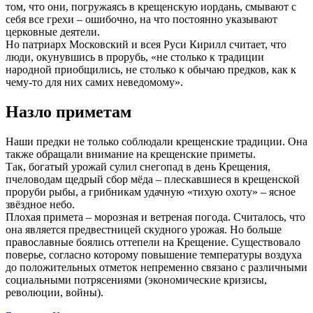
том, что они, погружаясь в крещенскую иордань, смывают с
себя все грехи – ошибочно, на что постоянно указывают
церковные деятели.
Но патриарх Московский и всея Руси Кирилл считает, что
люди, окунувшись в прорубь, «не столько к традиции
народной приобщились, не столько к обычаю предков, как к
чему-то для них самих неведомому».
Назло приметам
Наши предки не только соблюдали крещенские традиции. Она
также обращали внимание на крещенские приметы.
Так, богатый урожай сулил снегопад в день Крещения,
пчеловодам щедрый сбор мёда – плескавшиеся в крещенской
проруби рыбы, а грибникам удачную «тихую охоту» – ясное
звёздное небо.
Плохая примета – морозная и ветреная погода. Считалось, что
она является предвестницей скудного урожая. Но больше
православные боялись оттепели на Крещение. Существовало
поверье, согласно которому повышение температуры воздуха
до положительных отметок непременно связано с различными
социальными потрясениями (экономические кризисы,
революции, войны).