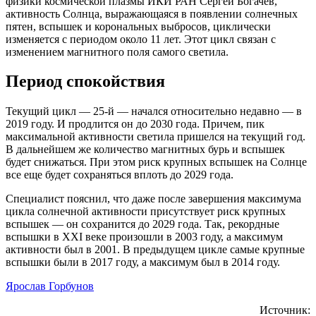
физики космической плазмы ИКИ РАН Сергей Богачев,
активность Солнца, выражающаяся в появлении солнечных
пятен, вспышек и корональных выбросов, циклически
изменяется с периодом около 11 лет. Этот цикл связан с
изменением магнитного поля самого светила.
Период спокойствия
Текущий цикл — 25-й — начался относительно недавно — в
2019 году. И продлится он до 2030 года. Причем, пик
максимальной активности светила пришелся на текущий год.
В дальнейшем же количество магнитных бурь и вспышек
будет снижаться. При этом риск крупных вспышек на Солнце
все еще будет сохраняться вплоть до 2029 года.
Специалист пояснил, что даже после завершения максимума
цикла солнечной активности присутствует риск крупных
вспышек — он сохранится до 2029 года. Так, рекордные
вспышки в XXI веке произошли в 2003 году, а максимум
активности был в 2001. В предыдущем цикле самые крупные
вспышки были в 2017 году, а максимум был в 2014 году.
Ярослав Горбунов
Источник: