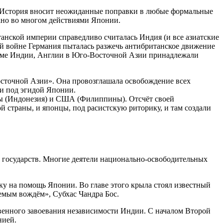
а История вносит неожиданные поправки в любые формальные
ано во многом действиями Японии.
анской империи справедливо считалась Индия (и все азиатские
й войне Германия пыталась разжечь антибританское движение
кроме Индии, Англии в Юго-Восточной Азии принадлежали
сточной Азии». Она провозглашала освобождение всех
ии под эгидой Японии.
ы (Индонезия) и США (Филиппины). Отсчёт своей
 страны, и японцы, под расистскую риторику, и там создали
х государств. Многие деятели национально-освободительных
ку на помощь Японии. Во главе этого крыла стоял известный
мым вождём», Субхас Чандра Бос.
венного завоевания независимости Индии. С началом Второй
нией.