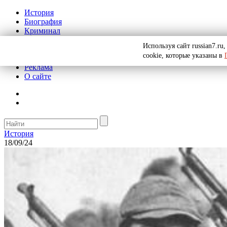
История
Биография
Криминал
СССР
Используя сайт russian7.r
Тайны
cookie, которые указаны в
Рекомендации
Реклама
О сайте
История
18/09/24