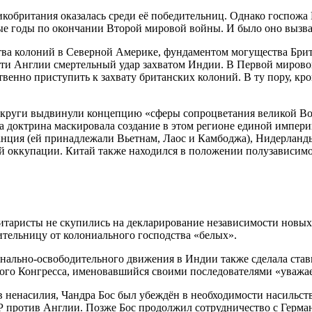
икобритания оказалась среди её победительниц. Однако госпож
ые годы по окончании Второй мировой войны. И было оно вызв
тва колоний в Северной Америке, фундаментом могущества Брит
сти Англии смертельный удар захватом Индии. В Первой мирово
венно приступить к захвату британских колоний. В ту пору, 
 круги выдвинули концепцию «сферы сопроцветания великой Во
та доктрина маскировала создание в этом регионе единой импер
нция (ей принадлежали Вьетнам, Лаос и Камбоджа), Нидерланд
й оккупации. Китай также находился в положении полузависимой
литаристы не скупились на декларирование независимости новы
ительницу от колониального господства «белых».
нально-освободительного движения в Индии также сделала став
го Конгресса, именовавшийся своими последователями «уважае
 ненасилия, Чандра Бос был убеждён в необходимости насильст
 против Англии. Позже Бос продолжил сотрудничество с Герма