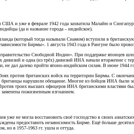
и США и уже в феврале 1942 года захватила Малайю и Сингапур.
индийцы (да и название города – индийское).
аиланда (который тогда называли Сиамом) вступили в британску
езависимости Бирмы». 1 августа 1943 года в Рангуне было пров
ое правительство Свободной Индии». При поддержке японцев ш
рёх дивизий и одна (из трёх) дивизий ИНА начали вторжение с т
, не дал далеко пройти японо-индийским силам. В июне 1944 
боях против британских войск на территории Бирмы. С оконча
о британцы нарушили обещание. Многие из бойцов ИНА были за
Против троих высших офицеров ИНА британскими властями был 
а заменена пожизненным изгнанием.
я уже не могла восстановить своё господство в своих азиатских
нуждены предоставить независимость Бирме. Ещё больше десяти
, но в 1957-1963 гг. ушла и оттуда.