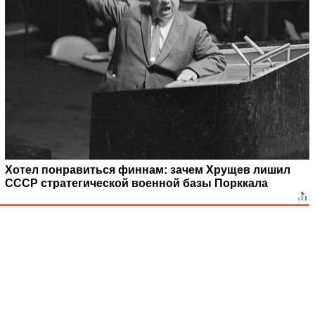
Хотел понравиться финнам: зачем Хрущев лишил
СССР стратегической военной базы Порккала