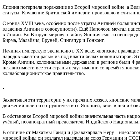
Япония потерпела поражение во Второй мировой войне, а Вел
статусы. Крушение Британской империи произошло в считанн
С конца XVIII века, особенно после утраты Англией большинс
владения Англии в совокупности). Ещё Наполеон мечтал нане
в Индии. Во Вторую мировую войну Япония смогла непосредст
Бирма, Малайзия, Бруней, Сингапур и Гонконг.
Начиная имперскую экспансию в ХХ веке, японские правящие
народов «жёлтой расы» из-под власти белых колонизаторов. Э
Кроме Англии, колониальными державами в регионе были Фра
независимости все эти страны ведут именно со времён японско
коллаборационистское правительство.
.
Захватывая эти территории у их прежних хозяев, японские ми
движений шли на сотрудничество с Японией, видя в ней избав
В обстановке Второй мировой войны значительная часть нацио
учёный, неоднократный председатель Индийского Национально
В отличие от Махатмы Ганди и Джавахарлала Неру – идеологов
мировой войны он возлагал надежды на союз Германии и СССР