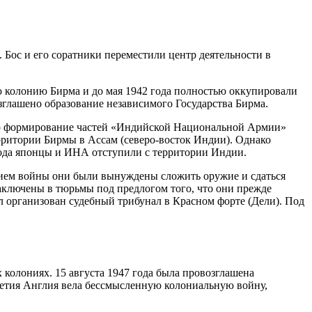
 Бос и его соратники переместили центр деятельности в
ю колонию Бирма и до мая 1942 года полностью оккупировали
озглашено образование независимого Государства Бирма.
ло формирование частей «Индийской Национальной Армии»
ерритории Бирмы в Ассам (северо-восток Индии). Однако
года японцы и ИНА отступили с территории Индии.
нием войны они были вынуждены сложить оружие и сдаться
ключены в тюрьмы под предлогом того, что они прежде
организован судебный трибунал в Красном форте (Дели). Под
 колониях. 15 августа 1947 года была провозглашена
летия Англия вела бессмысленную колониальную войну,