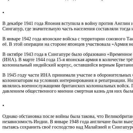
.
В декабре 1941 года Япония вступила в войну против Англии 
Сингапур, где значительную часть населения составляли тогда 
В январе 1942 года японские войска с территории союзного Т
её. В этой операции на стороне японцев участвовала «Армия н
В октябре 1943 года в Сингапуре было образовано «Временн
(ИНА). В марте 1944 года 15-я японская армия в количестве т
колониальный индийский корпус, оставшийся верным Британии
В 1945 году части ИНА принимали участие в оборонительных 
колонизаторам на условиях интернирования и репатриации. Н
являлись военнослужащими британских колониальных войск. 
давлением общественного мнении смертная казнь для них был
.
Однако обстановка после войны была такова, что Великобритани
независимость Индии. В январе 1948 года англичане были вы
пытаясь сохранить своё господство над Малайзией и Сингапуром