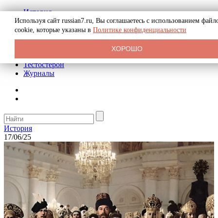
История
Биография
Используя сайт russian7.ru, Вы соглашаетесь с использованием файл
Криминал
cookie, которые указаны в
Политике конфиденциальности
Реклама на сайте
О сайте
ХОРОШО
Рекомендательные статьи
Тестостерон
Журналы
История
17/06/25