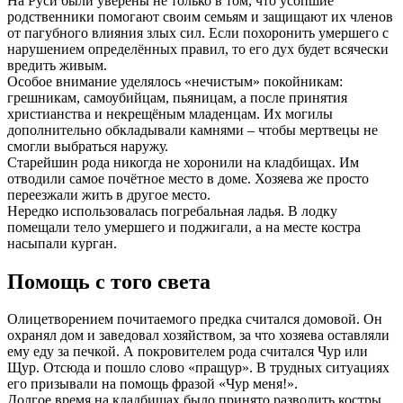
На Руси были уверены не только в том, что усопшие
родственники помогают своим семьям и защищают их членов
от пагубного влияния злых сил. Если похоронить умершего с
нарушением определённых правил, то его дух будет всячески
вредить живым.
Особое внимание уделялось «нечистым» покойникам:
грешникам, самоубийцам, пьяницам, а после принятия
христианства и некрещёным младенцам. Их могилы
дополнительно обкладывали камнями – чтобы мертвецы не
смогли выбраться наружу.
Старейшин рода никогда не хоронили на кладбищах. Им
отводили самое почётное место в доме. Хозяева же просто
переезжали жить в другое место.
Нередко использовалась погребальная ладья. В лодку
помещали тело умершего и поджигали, а на месте костра
насыпали курган.
Помощь с того света
Олицетворением почитаемого предка считался домовой. Он
охранял дом и заведовал хозяйством, за что хозяева оставляли
ему еду за печкой. А покровителем рода считался Чур или
Щур. Отсюда и пошло слово «пращур». В трудных ситуациях
его призывали на помощь фразой «Чур меня!».
Долгое время на кладбищах было принято разводить костры