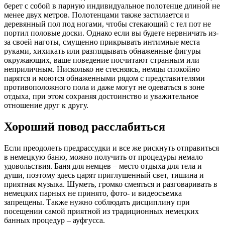
берет с собой в парную индивидуальное полотенце длиной не
менее двух метров. Полотенцами также застилается и
деревянный пол под ногами, чтобы стекающий с тел пот не
портил половые доски. Однако если вы будете нервничать из-
за своей наготы, смущенно прикрывать интимные места
руками, хихикать или разглядывать обнаженные фигуры
окружающих, ваше поведение посчитают странным или
неприличным. Нисколько не стесняясь, немцы спокойно
парятся и моются обнаженными рядом с представителями
противоположного пола и даже могут не одеваться в зоне
отдыха, при этом сохраняя достоинство и уважительное
отношение друг к другу.
Хороший повод расслабиться
Если преодолеть предрассудки и все же рискнуть отправиться
в немецкую баню, можно получить от процедуры немало
удовольствия. Баня для немцев – место отдыха для тела и
души, поэтому здесь царят приглушенный свет, тишина и
приятная музыка. Шуметь, громко смеяться и разговаривать в
немецких парных не принято, фото- и видеосъемка
запрещены. Также нужно соблюдать дисциплину при
посещении самой приятной из традиционных немецких
банных процедур – ауфгусса.