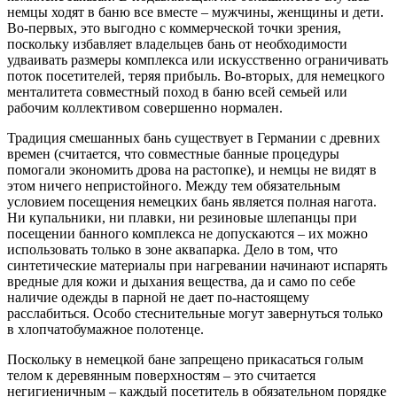
немцы ходят в баню все вместе – мужчины, женщины и дети.
Во-первых, это выгодно с коммерческой точки зрения,
поскольку избавляет владельцев бань от необходимости
удваивать размеры комплекса или искусственно ограничивать
поток посетителей, теряя прибыль. Во-вторых, для немецкого
менталитета совместный поход в баню всей семьей или
рабочим коллективом совершенно нормален.
Традиция смешанных бань существует в Германии с древних
времен (считается, что совместные банные процедуры
помогали экономить дрова на растопке), и немцы не видят в
этом ничего непристойного. Между тем обязательным
условием посещения немецких бань является полная нагота.
Ни купальники, ни плавки, ни резиновые шлепанцы при
посещении банного комплекса не допускаются – их можно
использовать только в зоне аквапарка. Дело в том, что
синтетические материалы при нагревании начинают испарять
вредные для кожи и дыхания вещества, да и само по себе
наличие одежды в парной не дает по-настоящему
расслабиться. Особо стеснительные могут завернуться только
в хлопчатобумажное полотенце.
Поскольку в немецкой бане запрещено прикасаться голым
телом к деревянным поверхностям – это считается
негигиеничным – каждый посетитель в обязательном порядке