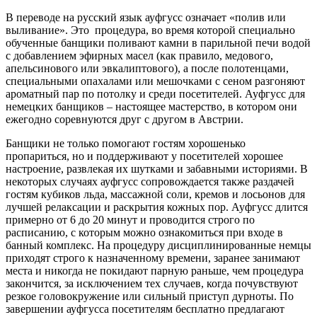
В переводе на русский язык ауфгусс означает «полив или
выливание». Это процедура, во время которой специально
обученные банщики поливают камни в парильной печи водой
с добавлением эфирных масел (как правило, медового,
апельсинового или эвкалиптового), а после полотенцами,
специальными опахалами или мешочками с сеном разгоняют
ароматный пар по потолку и среди посетителей. Ауфгусс для
немецких банщиков – настоящее мастерство, в котором они
ежегодно соревнуются друг с другом в Австрии.
Банщики не только помогают гостям хорошенько
пропариться, но и поддерживают у посетителей хорошее
настроение, развлекая их шутками и забавными историями. В
некоторых случаях ауфгусс сопровождается также раздачей
гостям кубиков льда, массажной соли, кремов и лосьонов для
лучшей релаксации и раскрытия кожных пор. Ауфгусс длится
примерно от 6 до 20 минут и проводится строго по
расписанию, с которым можно ознакомиться при входе в
банный комплекс. На процедуру дисциплинированные немцы
приходят строго к назначенному времени, заранее занимают
места и никогда не покидают парную раньше, чем процедура
закончится, за исключением тех случаев, когда почувствуют
резкое головокружение или сильный приступ дурноты. По
завершении ауфгусса посетителям бесплатно предлагают