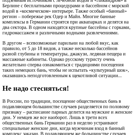
подземным источником с лечебной водой и «Ликвидром» в
Берлине с бесплатными процедурами и бассейном с морской
водой в «космическом» интерьере. Также особый «банный»
регион – побережье рек Одер и Майн. Многие банные
комплексы в Германии строятся при аквапарках и делятся на
два сектора. В одном находятся крупные бассейны с горками,
гидромассажем и различными водными развлечениями.
В другом – всевозможные парильни на любой вкус, как
правило, от 5 до 18 видов, а также несколько бассейнов
разной глубины и температуры, джакузи, ледяная пещера и
массажные кабинеты. Однако русскому туристу очень
желательно сперва ознакомиться с традициями посещения
таких немецких бань, чтобы не испытать «культурный шок»,
оказавшись неподготовленным к щекотливой ситуации...
Не надо стесняться!
В России, по традиции, посещение общественных бань в
подавляющем большинстве случаев разделяется по половому
признаку – расписание парных делится на мужские и женские
дни. У немцев же все наоборот. Лишь в трети всех
общественных бань Германии раз в неделю устраивают
специальные женские дни, когда мужчинам вход в банный
комплекс заказан. В подавляющем же большинстве случаев