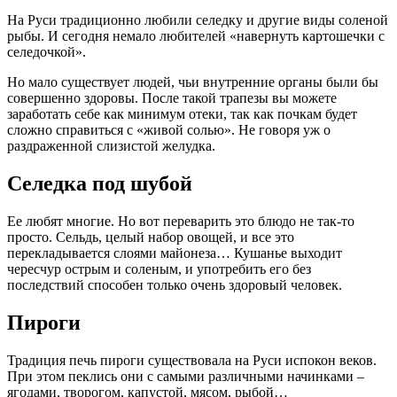
На Руси традиционно любили селедку и другие виды соленой
рыбы. И сегодня немало любителей «навернуть картошечки с
селедочкой».
Но мало существует людей, чьи внутренние органы были бы
совершенно здоровы. После такой трапезы вы можете
заработать себе как минимум отеки, так как почкам будет
сложно справиться с «живой солью». Не говоря уж о
раздраженной слизистой желудка.
Селедка под шубой
Ее любят многие. Но вот переварить это блюдо не так-то
просто. Сельдь, целый набор овощей, и все это
перекладывается слоями майонеза… Кушанье выходит
чересчур острым и соленым, и употребить его без
последствий способен только очень здоровый человек.
Пироги
Традиция печь пироги существовала на Руси испокон веков.
При этом пеклись они с самыми различными начинками –
ягодами, творогом, капустой, мясом, рыбой…