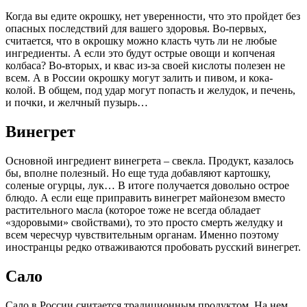
Когда вы едите окрошку, нет уверенности, что это пройдет без
опасных последствий для вашего здоровья. Во-первых,
считается, что в окрошку можно класть чуть ли не любые
ингредиенты. А если это будут острые овощи и копченая
колбаса? Во-вторых, и квас из-за своей кислоты полезен не
всем. А в России окрошку могут залить и пивом, и кока-
колой. В общем, под удар могут попасть и желудок, и печень,
и почки, и желчный пузырь…
Винегрет
Основной ингредиент винегрета – свекла. Продукт, казалось
бы, вполне полезный. Но еще туда добавляют картошку,
соленые огурцы, лук… В итоге получается довольно острое
блюдо. А если еще приправить винегрет майонезом вместо
растительного масла (которое тоже не всегда обладает
«здоровыми» свойствами), то это просто смерть желудку и
всем чересчур чувствительным органам. Именно поэтому
иностранцы редко отваживаются пробовать русский винегрет.
Сало
Сало в России считается традиционным продуктом. На нем