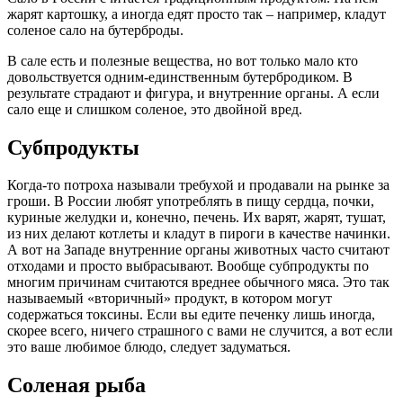
жарят картошку, а иногда едят просто так – например, кладут
соленое сало на бутерброды.
В сале есть и полезные вещества, но вот только мало кто
довольствуется одним-единственным бутербродиком. В
результате страдают и фигура, и внутренние органы. А если
сало еще и слишком соленое, это двойной вред.
Субпродукты
Когда-то потроха называли требухой и продавали на рынке за
гроши. В России любят употреблять в пищу сердца, почки,
куриные желудки и, конечно, печень. Их варят, жарят, тушат,
из них делают котлеты и кладут в пироги в качестве начинки.
А вот на Западе внутренние органы животных часто считают
отходами и просто выбрасывают. Вообще субпродукты по
многим причинам считаются вреднее обычного мяса. Это так
называемый «вторичный» продукт, в котором могут
содержаться токсины. Если вы едите печенку лишь иногда,
скорее всего, ничего страшного с вами не случится, а вот если
это ваше любимое блюдо, следует задуматься.
Соленая рыба