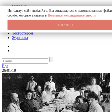
История
Биография
Используя сайт russian7.ru, Вы соглашаетесь с использованием файл
Криминал
cookie, которые указаны в
Политике конфиденциальности
Реклама на сайте
О сайте
ХОРОШО
Рекомендательные статьи
Тестостерон
Журналы
Еда
26/01/19