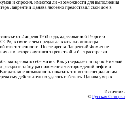
кумов и спросил, имеются ли «возможности для выполнения
ктера Лаврентий Цанава любезно предоставил свой дом в
записке от 2 апреля 1953 года, адресованной Георгию
Р», в связи с чем предлагал взять экс-министра
ной ответственности. После ареста Лаврентий Фомич не
ич сам вскоре очутился за решеткой и был расстрелян.
тобы выторговать себе жизнь. Как утверждает историк Николай
ал раскрыть тайну расположения месторождений нефти и
Вас дать мне возможность показать это место специалистам
рела ему действительно удалось избежать. Цанава умер в
Источник:
©
Русская Семерка