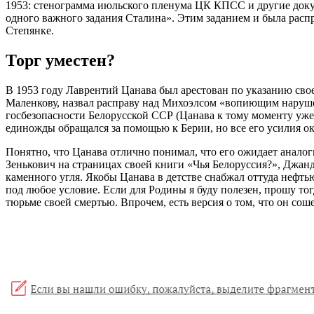
1953: стенограмма июльского пленума ЦК КПСС и другие доку
одного важного задания Сталина». Этим заданием и была расп
Степянке.
Торг уместен?
В 1953 году Лаврентий Цанава был арестован по указанию своег
Маленкову, назвал расправу над Михоэлсом «вопиющим нарушен
госбезопасности Белорусской ССР (Цанава к тому моменту уже
единожды обращался за помощью к Берии, но все его усилия ок
Понятно, что Цанава отлично понимал, что его ожидает аналог
Зенькович на страницах своей книги «Чья Белоруссия?», Джа
каменного угля. Якобы Цанава в детстве снабжал оттуда нефть
под любое условие. Если для Родины я буду полезен, прошу то
тюрьме своей смертью. Впрочем, есть версия о том, что он соше