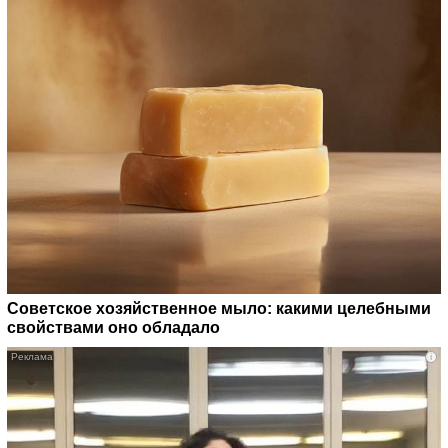
Советское хозяйственное мыло: какими целебными
свойствами оно обладало
i