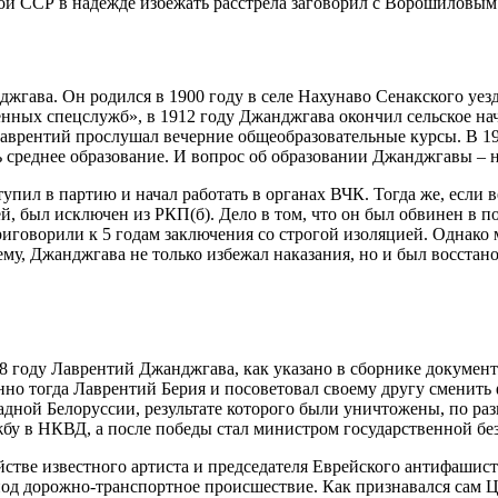
ой ССР в надежде избежать расстрела заговорил с Ворошиловым
ава. Он родился в 1900 году в селе Нахунаво Сенакского уезда
енных спецслужб», в 1912 году Джанджгава окончил сельское на
Лаврентий прослушал вечерние общеобразовательные курсы. В 1
шь среднее образование. И вопрос об образовании Джанджгавы – 
тупил в партию и начал работать в органах ВЧК. Тогда же, если
й, был исключен из РКП(б). Дело в том, что он был обвинен в
иговорили к 5 годам заключения со строгой изоляцией. Однако м
ему, Джанджгава не только избежал наказания, но и был восста
38 году Лаврентий Джанджгава, как указано в сборнике докумен
но тогда Лаврентий Берия и посоветовал своему другу сменить
адной Белоруссии, результате которого были уничтожены, по раз
 в НКВД, а после победы стал министром государственной без
ийстве известного артиста и председателя Еврейского антифаши
од дорожно-транспортное происшествие. Как признавался сам Ц