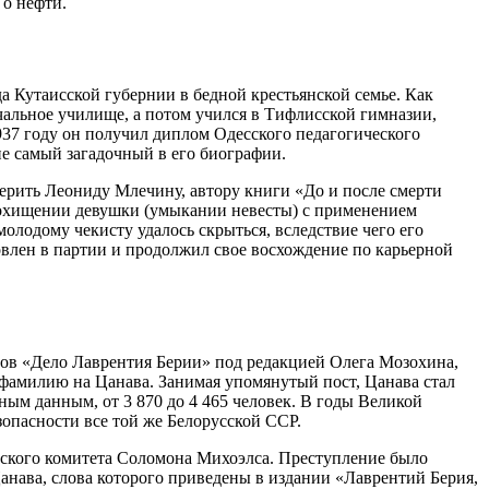
 о нефти.
 Кутаисской губернии в бедной крестьянской семье. Как
чальное училище, а потом учился в Тифлисской гимназии,
937 году он получил диплом Одесского педагогического
не самый загадочный в его биографии.
 верить Леониду Млечину, автору книги «До и после смерти
 похищении девушки (умыкании невесты) с применением
олодому чекисту удалось скрыться, вследствие чего его
новлен в партии и продолжил свое восхождение по карьерной
тов «Дело Лаврентия Берии» под редакцией Олега Мозохина,
 фамилию на Цанава. Занимая упомянутый пост, Цанава стал
ным данным, от 3 870 до 4 465 человек. В годы Великой
опасности все той же Белорусской ССР.
стского комитета Соломона Михоэлса. Преступление было
анава, слова которого приведены в издании «Лаврентий Берия,