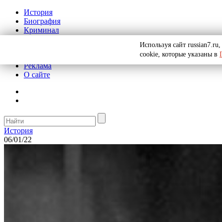
История
Биография
Криминал
СССР
Используя сайт russian7.r
Тайны
cookie, которые указаны в
Рекомендации
Реклама
О сайте
История
06/01/22