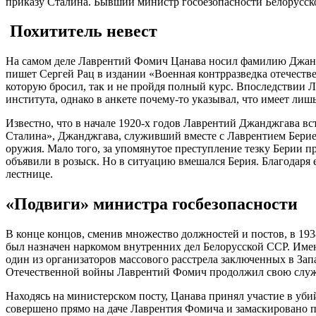
приказу Сталина. Бывший министр госбезопасности Белорусск
Похититель невест
На самом деле Лаврентий Фомич Цанава носил фамилию Джанджг
пишет Сергей Рац в издании «Военная контрразведка отечеств
которую бросил, так и не пройдя полный курс. Впоследствии 
института, однако в анкете почему-то указывал, что имеет ли
Известно, что в начале 1920-х годов Лаврентий Джанджгава вс
Сталина», Джанджгава, служивший вместе с Лаврентием Берие
оружия. Мало того, за упомянутое преступление тезку Берии пр
объявили в розыск. Но в ситуацию вмешался Берия. Благодаря 
лестнице.
«Подвиги» министра госбезопасности
В конце концов, сменив множество должностей и постов, в 19
был назначен наркомом внутренних дел Белорусской ССР. Имен
один из организаторов массового расстрела заключенных в Зап
Отечественной войны Лаврентий Фомич продолжил свою службу
Находясь на министерском посту, Цанава принял участие в уб
совершено прямо на даче Лаврентия Фомича и замаскировано п