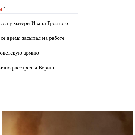
и
"
ыла у матери Ивана Грозного
се время засыпал на работе
 советскую армию
ично расстрелял Берию