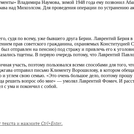
менты» Владимира Наумова, зимой 1948 года ему позвонил Аба
рава над Михоэлсом. Для проведения операции по устранению а
о, судя по всему, уже бывшего друга Берии. Лаврентий Берия в 
ием прав советского гражданина, охраняемых Конституцией ССС
 был отправлен на пенсию) под стражу и привлечь его к уголов
азались тщетны. В первую очередь потому, что Лаврентий Павлов
ичная участь, поэтому пользовался всеми способами для того, ч
нджгава отправил письмо Клименту Ворошилову, в котором обещ
ю и углем свою семью. «Это очень большое дело, поэтому прошу 
гда решить вопрос обо мне» — умолял Лаврентий Фомич. И расст
л с ума и покончил с собой.