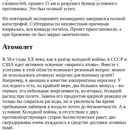
сложностей, прошел 15 км и разрушил бункер условного
противника. Это был полный успех.
Но повторный эксперимент неожиданно завершился полной
катастрофой. Субтеррина по неизвестным причинам
взорвалась, вся команда погибла. Проект приостановили, а
при Брежневе он был закрыт окончательно.
Атомолет
В 50-е годы XX века, как в разгар холодной войны, в СССР и
США идет активное освоение «мирного атома». Вместе с
успехами в этой области возникает резонный вопрос: можно
ли использовать атомную энергию для военных целей?
Например, в авиации в качестве альтернативы керосину. У
последнего есть, по крайней мере, два больших минуса – во-
первых, его небольшая энергоемкость, во-вторых, большой
расход при полете. Замена его продуктом ядерной реакции не
только бы сократила расходы, но и увеличила бы время
пребывания лайнеров в воздухе почти до бесконечности. А в
условиях Холодной войны, в отсутствии у двух
противоборствующих сторон баллистических ракет, две
сверхдержавы очень нуждались в средстве доставки атомных
бомб.