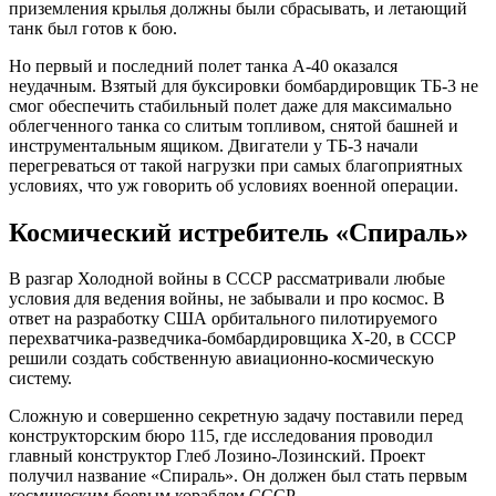
приземления крылья должны были сбрасывать, и летающий
танк был готов к бою.
Но первый и последний полет танка А-40 оказался
неудачным. Взятый для буксировки бомбардировщик ТБ-3 не
смог обеспечить стабильный полет даже для максимально
облегченного танка со слитым топливом, снятой башней и
инструментальным ящиком. Двигатели у ТБ-3 начали
перегреваться от такой нагрузки при самых благоприятных
условиях, что уж говорить об условиях военной операции.
Космический истребитель «Спираль»
В разгар Холодной войны в СССР рассматривали любые
условия для ведения войны, не забывали и про космос. В
ответ на разработку США орбитального пилотируемого
перехватчика-разведчика-бомбардировщика X-20, в СССР
решили создать собственную авиационно-космическую
систему.
Сложную и совершенно секретную задачу поставили перед
конструкторским бюро 115, где исследования проводил
главный конструктор Глеб Лозино-Лозинский. Проект
получил название «Спираль». Он должен был стать первым
космическим боевым кораблем СССР.