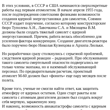
В этих условиях, в СССР и США начинаются сверхсекретные
работы над первым атомолетом. В начале апреля 1955 года,
после подтверждения советскими физиками возможности
создания ядерной энергоустановки для самолетов, Совмин
СССР издает поручение, согласно которому конструкторские
бюро Туполева А.Н., Лавочкина С.А. и Мясищева В.М.
должны были создать тяжелый самолет с ядерной
энергоустановкой. Причем, работа велась обособленно для
усиления фактора конкуренции. Создание двигателя-реактора
было поручено бюро Николая Кузнецова и Архипа Люльки.
Но разработчики сразу столкнулись с серьезной проблемой,
следствием ядерной реакции – радиацией. При обслуживании
такого самолета смертельной опасности подвергались не
только члены экипажа, но и наземный обслуживающий
персонал. По предварительным расчетам, проектный
атомолет М-60 должен был «фонить» еще пару месяцев после
полета.
Кроме того, ученые не смогли найти ответ, как защитить
атмосферу от ядерных остатков. Один старт ракеты или
самолета с атомным двигателем должен был создать вокруг
себя мертвую, зараженную зону.
И наконец, возможность авиакатастрофы самолета с ядерным