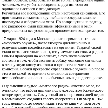
Таким образом, электромагнитные волны, переданные одним
человеком, могут быть восприняты другим, если он
одинаково настроен с передающим.
Результаты его исследований стали настоящей сенсацией. Его
приглашали с лекциями крупнейшие исследовательские
институты и лаборатории мира. По возвращении на родину,
его разработки были признаны эффективными и были
предоставлены все условия для продолжения экспериментов.
17 марта 1924 года в Москве прошли первые испытания
«мозгового оружия», позволяющего дистанционно и
разрушительно воздействовать на организм. Ударной силой
стали низкочастотные волны, излучаемые «мозговым радио».
Опыты проводили на животных, а суть эксперимента
состояла в том, чтобы заставить собаку мозговым сигналом
взять нужную книгу из стопки и принести ее членам
комиссии. Собаки прекрасно справлялись с задачей, но после
этого по какой-то причине становились совершенно
неспособные к исполнению обычных команд и дрессировке.
О дальнейшей судьбе «мозгового радио» известно мало, но
очевидно, что работа над ним под руководством Кажинского
вскоре прекратилась. Сам ученый до конца своих дней верил
в возможность создания своего изобретения. Он умер в 1962
году, незадолго до смерти издав вторую книгу о "мозговом
радио", в которой подробно описал свою идею и призывал к