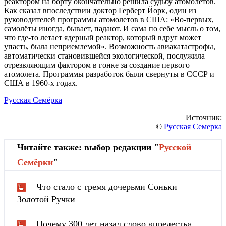
реактором на борту окончательно решила судьбу атомолетов.
Как сказал впоследствии доктор Герберт Йорк, один из
руководителей программы атомолетов в США: «Во-первых,
самолёты иногда, бывает, падают. И сама по себе мысль о том,
что где-то летает ядерный реактор, который вдруг может
упасть, была неприемлемой». Возможность авиакатастрофы,
автоматически становившейся экологической, послужила
отрезвляющим фактором в гонке за создание первого
атомолета. Программы разработок были свернуты в СССР и
США в 1960-х годах.
Русская Семёрка
Источник:
©
Русская Семерка
Читайте также: выбор редакции "
Русской
Cемёрки
"
Что стало с тремя дочерьми Соньки
Золотой Ручки
Почему 300 лет назад слово «прелесть»