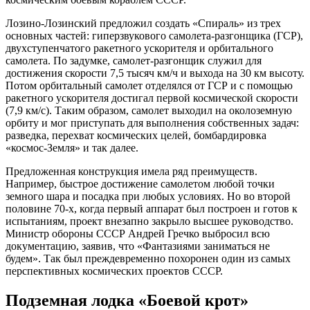
Лозино-Лозинский предложил создать «Спираль» из трех
основных частей: гиперзвукового самолета-разгонщика (ГСР),
двухступенчатого ракетного ускорителя и орбитального
самолета. По задумке, самолет-разгонщик служил для
достижения скорости 7,5 тысяч км/ч и выхода на 30 км высоту.
Потом орбитальный самолет отделялся от ГСР и с помощью
ракетного ускорителя достигал первой космической скорости
(7,9 км/c). Таким образом, самолет выходил на околоземную
орбиту и мог приступать для выполнения собственных задач:
разведка, перехват космических целей, бомбардировка
«космос-Земля» и так далее.
Предложенная конструкция имела ряд преимуществ.
Например, быстрое достижение самолетом любой точки
земного шара и посадка при любых условиях. Но во второй
половине 70-х, когда первый аппарат был построен и готов к
испытаниям, проект внезапно закрыло высшее руководство.
Министр обороны СССР Андрей Гречко выбросил всю
документацию, заявив, что «Фантазиями заниматься не
будем». Так был преждевременно похоронен один из самых
перспективных космических проектов СССР.
Подземная лодка «Боевой крот»