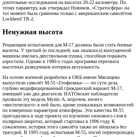
длительные исследования на высотах 20-22 километра. По
этому параметру, как утверждал Новиков, «Стратосфера» на
тот момент была сравнима только с американским самолётом
Lockheed TR-2.
Ненужная высота
Решающим испытанием для М-17 должны были стать боевые
вылеты. У третьей (и последней, как оказалось) выпущенной
машины имелась двуствольная пушка, способная поражать
аэростаты. Однако в 1980-х годах программа перехвата
высотных разведчиков потеряла актуальность.
На основе военной разработки в ОКБ имени Мясищева
выпустили самолёт М-55 «Геофизика» — по сути дела,
глубоко модифицированный гражданский вариант М-17,
имевший уже два двигателя. НАТОвские наблюдатели
прозвали эту модель Mystic-A, впрочем, ничего
«мистического» в ней было, кроме уникальных возможностей
по измерению параметров атмосферы. Эти качества М-55
пригодились в ходе проекта по изучению озонового слоя в
полярных широтах, который стартовал в 1996 году. К
сожалению, история этого самолёта также не обошлась без
трагедий. В 1995 году, испытывая М-55, погиб первопроходец