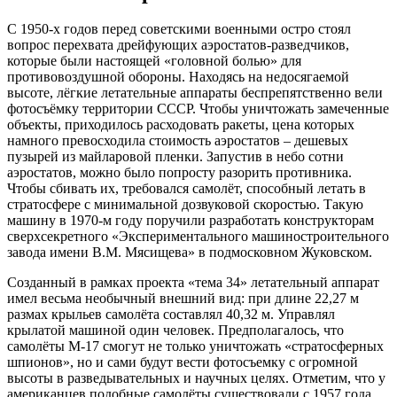
С 1950-х годов перед советскими военными остро стоял
вопрос перехвата дрейфующих аэростатов-разведчиков,
которые были настоящей «головной болью» для
противовоздушной обороны. Находясь на недосягаемой
высоте, лёгкие летательные аппараты беспрепятственно вели
фотосъёмку территории СССР. Чтобы уничтожать замеченные
объекты, приходилось расходовать ракеты, цена которых
намного превосходила стоимость аэростатов – дешевых
пузырей из майларовой пленки. Запустив в небо сотни
аэростатов, можно было попросту разорить противника.
Чтобы сбивать их, требовался самолёт, способный летать в
стратосфере с минимальной дозвуковой скоростью. Такую
машину в 1970-м году поручили разработать конструкторам
сверхсекретного «Экспериментального машиностроительного
завода имени В.М. Мясищева» в подмосковном Жуковском.
Созданный в рамках проекта «тема 34» летательный аппарат
имел весьма необычный внешний вид: при длине 22,27 м
размах крыльев самолёта составлял 40,32 м. Управлял
крылатой машиной один человек. Предполагалось, что
самолёты М-17 смогут не только уничтожать «стратосферных
шпионов», но и сами будут вести фотосъемку с огромной
высоты в разведывательных и научных целях. Отметим, что у
американцев подобные самолёты существовали с 1957 года.