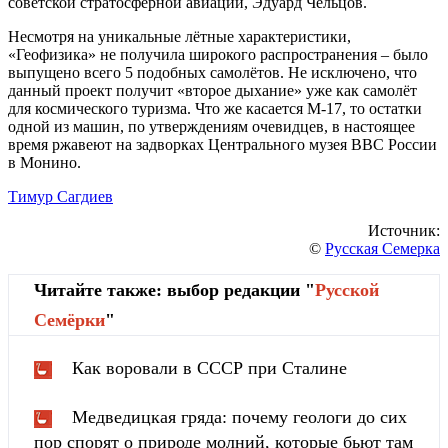
советской стратосферной авиации, Эдуард Чельцов.
Несмотря на уникальные лётные характеристики,
«Геофизика» не получила широкого распространения – было
выпущено всего 5 подобных самолётов. Не исключено, что
данный проект получит «второе дыхание» уже как самолёт
для космического туризма. Что же касается М-17, то остатки
одной из машин, по утверждениям очевидцев, в настоящее
время ржавеют на задворках Центрального музея ВВС России
в Монино.
Тимур Сагдиев
Источник:
©
Русская Семерка
Читайте также: выбор редакции "
Русской
Cемёрки
"
Как воровали в СССР при Сталине
Медведицкая гряда: почему геологи до сих
пор спорят о природе молний, которые бьют там