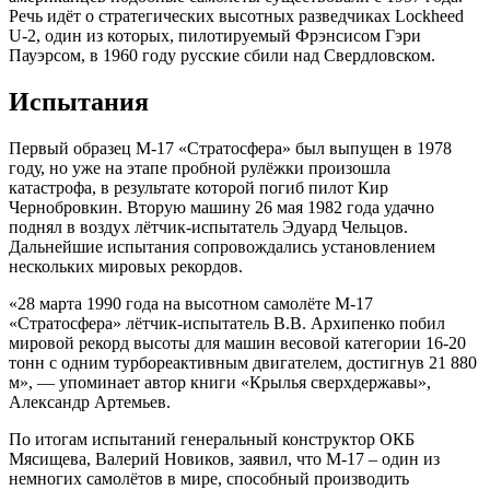
Речь идёт о стратегических высотных разведчиках Lockheed
U-2, один из которых, пилотируемый Фрэнсисом Гэри
Пауэрсом, в 1960 году русские сбили над Свердловском.
Испытания
Первый образец М-17 «Стратосфера» был выпущен в 1978
году, но уже на этапе пробной рулёжки произошла
катастрофа, в результате которой погиб пилот Кир
Чернобровкин. Вторую машину 26 мая 1982 года удачно
поднял в воздух лётчик-испытатель Эдуард Чельцов.
Дальнейшие испытания сопровождались установлением
нескольких мировых рекордов.
«28 марта 1990 года на высотном самолёте М-17
«Стратосфера» лётчик-испытатель В.В. Архипенко побил
мировой рекорд высоты для машин весовой категории 16-20
тонн с одним турбореактивным двигателем, достигнув 21 880
м», — упоминает автор книги «Крылья сверхдержавы»,
Александр Артемьев.
По итогам испытаний генеральный конструктор ОКБ
Мясищева, Валерий Новиков, заявил, что М-17 – один из
немногих самолётов в мире, способный производить