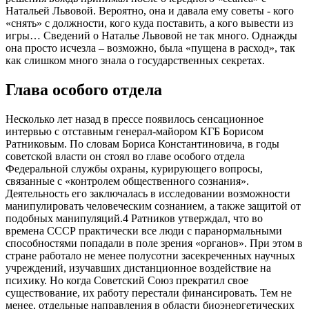
Натальей Львовой. Вероятно, она и давала ему советы - кого
«снять» с должности, кого куда поставить, а кого вывести из
игры… Сведений о Наталье Львовой не так много. Однажды
она просто исчезла – возможно, была «пущена в расход», так
как слишком много знала о государственных секретах.
Глава особого отдела
Несколько лет назад в прессе появилось сенсационное
интервью с отставным генерал-майором КГБ Борисом
Ратниковым. По словам Бориса Константиновича, в годы
советской власти он стоял во главе особого отдела
Федеральной службы охраны, курирующего вопросы,
связанные с «контролем общественного сознания».
Деятельность его заключалась в исследовании возможности
манипулировать человеческим сознанием, а также защитой от
подобных манипуляций.4 Ратников утверждал, что во
времена СССР практически все люди с паранормальными
способностями попадали в поле зрения «органов». При этом в
стране работало не менее полусотни засекреченных научных
учреждений, изучавших дистанционное воздействие на
психику. Но когда Советский Союз прекратил свое
существование, их работу перестали финансировать. Тем не
менее, отдельные направления в области биоэнергетических