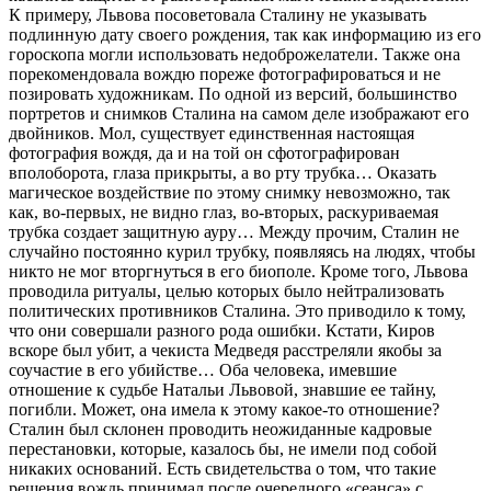
К примеру, Львова посоветовала Сталину не указывать
подлинную дату своего рождения, так как информацию из его
гороскопа могли использовать недоброжелатели. Также она
порекомендовала вождю пореже фотографироваться и не
позировать художникам. По одной из версий, большинство
портретов и снимков Сталина на самом деле изображают его
двойников. Мол, существует единственная настоящая
фотография вождя, да и на той он сфотографирован
вполоборота, глаза прикрыты, а во рту трубка… Оказать
магическое воздействие по этому снимку невозможно, так
как, во-первых, не видно глаз, во-вторых, раскуриваемая
трубка создает защитную ауру… Между прочим, Сталин не
случайно постоянно курил трубку, появляясь на людях, чтобы
никто не мог вторгнуться в его биополе. Кроме того, Львова
проводила ритуалы, целью которых было нейтрализовать
политических противников Сталина. Это приводило к тому,
что они совершали разного рода ошибки. Кстати, Киров
вскоре был убит, а чекиста Медведя расстреляли якобы за
соучастие в его убийстве… Оба человека, имевшие
отношение к судьбе Натальи Львовой, знавшие ее тайну,
погибли. Может, она имела к этому какое-то отношение?
Сталин был склонен проводить неожиданные кадровые
перестановки, которые, казалось бы, не имели под собой
никаких оснований. Есть свидетельства о том, что такие
решения вождь принимал после очередного «сеанса» с