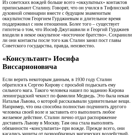
Из советских вождей больше всего «оккультных» контактов
приписывают Сталину. Говорят, что он учился в Тифлисской
духовной семинарии вместе с будущим знаменитым
оккультистом Георгием Гурджиевым и длительное время
поддерживал с ним отношения. Более того – существует
гипотеза о том, что Иосиф Джугашвили и Георгий Гурджиев
входили в некое оккультное «восточное братство». Сохранили
ли они контакты после того как Сталин занял пост главы
Советского государства, правда, неизвестно.
«Консультант» Иосифа
Виссарионовича
Если верить некоторым данным, в 1930 году Сталин
обратился к Сергею Кирову с просьбой подыскать ему
сильного мага. Такого человека нашел по заданию Кирова
ленинградский чекист по фамилии Медведь. Это была некая
Наталья Львова, о которой рассказывали удивительные вещи.
Например, что она способна полностью подчинить другого
человека своей воле и заставить его выполнить любое
желаемое действие. Сталин лично отдал распоряжение
доставить Львову в Москву. Там она стала выполнять
обязанности «консультанта» при вожде. Прежде всего, они
касались защиты от разнообразных магических воздействий.