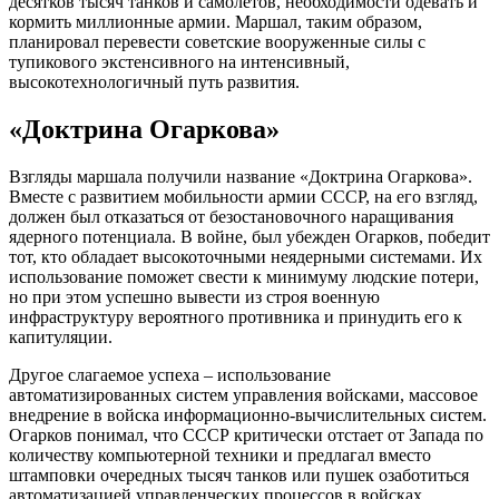
десятков тысяч танков и самолетов, необходимости одевать и
кормить миллионные армии. Маршал, таким образом,
планировал перевести советские вооруженные силы с
тупикового экстенсивного на интенсивный,
высокотехнологичный путь развития.
«Доктрина Огаркова»
Взгляды маршала получили название «Доктрина Огаркова».
Вместе с развитием мобильности армии СССР, на его взгляд,
должен был отказаться от безостановочного наращивания
ядерного потенциала. В войне, был убежден Огарков, победит
тот, кто обладает высокоточными неядерными системами. Их
использование поможет свести к минимуму людские потери,
но при этом успешно вывести из строя военную
инфраструктуру вероятного противника и принудить его к
капитуляции.
Другое слагаемое успеха – использование
автоматизированных систем управления войсками, массовое
внедрение в войска информационно-вычислительных систем.
Огарков понимал, что СССР критически отстает от Запада по
количеству компьютерной техники и предлагал вместо
штамповки очередных тысяч танков или пушек озаботиться
автоматизацией управленческих процессов в войсках.