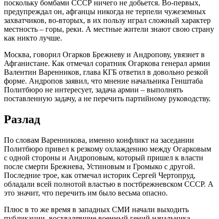
поскольку бомбами СССР ничего не добьется. Во-первых,
предупреждал он, афганцы никогда не терпели чужеземных
захватчиков, во-вторых, в их пользу играл сложный характер
местность – горы, реки. А местные жители знают свою страну
как никто лучше.
Москва, говорил Огарков Брежневу и Андропову, увязнет в
Афганистане. Как отмечал соратник Огаркова генерал армии
Валентин Варенников, глава КГБ ответил в довольно резкой
форме. Андропов заявил, что мнение начальника Генштаба
Политбюро не интересует, задача армии – выполнять
поставленную задачу, а не перечить партийному руководству.
Разлад
По словам Варенникова, именно конфликт на заседании
Политбюро привел к резкому охлаждению между Огарковым
с одной стороны и Андроповым, который пришел к власти
после смерти Брежнева, Устиновым и Громыко с другой.
Последние трое, как отмечал историк Сергей Чертопруд,
обладали всей полнотой властью в постбрежневском СССР. А
это значит, что перечить им было весьма опасно.
Плюс в то же время в западных СМИ начали выходить
публикации, восхвалявшие военный гений начальника