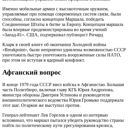
Именно мобильные армии с высокоточным оружием,
управляемые при помощи современных систем связи, были
способны, согласно концепции Маршала, победить
Соединенные Штаты в битве за Европу. Концепция маршала
была впервые продемонстрирована во время учений
«Запад-81». США, подчеркивал публицист Ричард
Кларк в своей книге об окончании Холодной войны
«Breakpoint», были неприятно удивлены возможностью СССР
уничтожить быстро уничтожить вооруженные силы НАТО,
при этом не вступая в ядерный конфликт.
Афганский вопрос
В конце 1979 года СССР ввел войска в Афганистан. Большая
часть Политбюро, включая главу КГБ Юрия Андропова,
министра обороны Дмитрия Устинова и руководителя
внешнеполитического ведомства Юрия Громыко поддержала
этот шаг. Огарков же выступил против.
Генерал-лейтенант Лев Горелов в одном из интервью
вспоминал, что маршал пытался убедить руководство страны
пойти по политическому пути урегулирования кризиса,