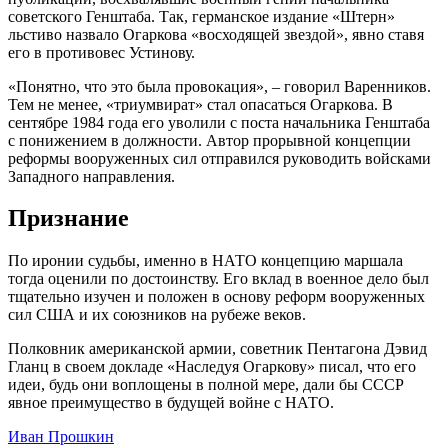
советского Генштаба. Так, германское издание «Штерн»
льстиво назвало Огаркова «восходящей звездой», явно ставя
его в противовес Устинову.
«Понятно, что это была провокация», – говорил Варенников.
Тем не менее, «триумвират» стал опасаться Огаркова. В
сентябре 1984 года его уволили с поста начальника Генштаба
с понижением в должности. Автор прорывной концепции
реформы вооруженных сил отправился руководить войсками
Западного направления.
Признание
По иронии судьбы, именно в НАТО концепцию маршала
тогда оценили по достоинству. Его вклад в военное дело был
тщательно изучен и положен в основу реформ вооруженных
сил США и их союзников на рубеже веков.
Полковник американской армии, советник Пентагона Дэвид
Гланц в своем докладе «Наследуя Огаркову» писал, что его
идеи, будь они воплощены в полной мере, дали бы СССР
явное преимущество в будущей войне с НАТО.
Иван Прошкин