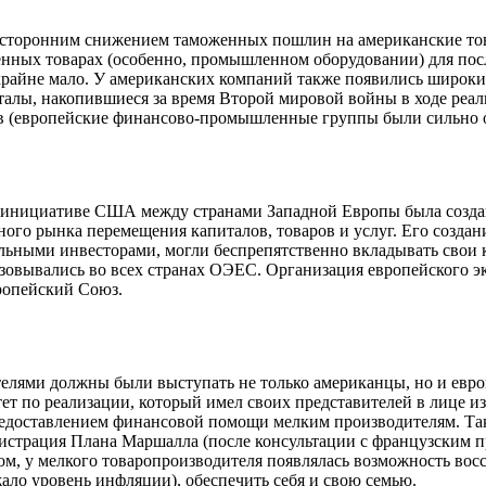
носторонним снижением таможенных пошлин на американские т
нных товарах (особенно, промышленном оборудовании) для посл
о крайне мало. У американских компаний также появились широк
талы, накопившиеся за время Второй мировой войны в ходе реал
ров (европейские финансово-промышленные группы были сильно 
 инициативе США между странами Западной Европы была создан
ного рынка перемещения капиталов, товаров и услуг. Его созда
ьными инвесторами, могли беспрепятственно вкладывать свои к
зовывались во всех странах ОЭЕС. Организация европейского эк
ропейский Союз.
лями должны были выступать не только американцы, но и евро
ет по реализации, который имел своих представителей в лице 
редоставлением финансовой помощи мелким производителям. Так
нистрация Плана Маршалла (после консультации с французским п
м, у мелкого товаропроизводителя появлялась возможность восст
ало уровень инфляции), обеспечить себя и свою семью.