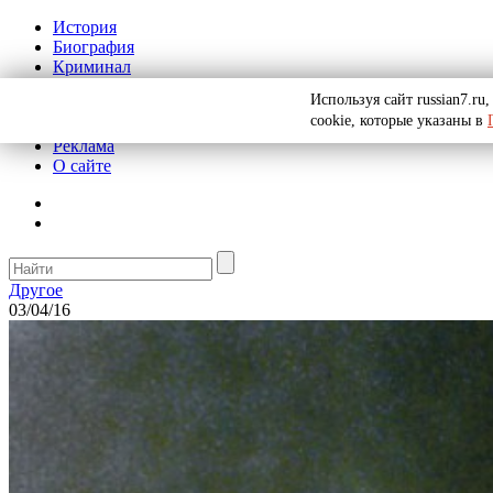
История
Биография
Криминал
СССР
Используя сайт russian7.r
Тайны
cookie, которые указаны в
Рекомендации
Реклама
О сайте
Другое
03/04/16