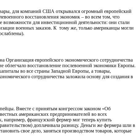
овары, для компаний США открывался огромный европейский
евоенного восстановления экономик – во всем том, что
ие возможности для инвестиционной деятельности: они стали
изации военных заказов. К тому же, только американцы могли
ослаблены).
а Организация европейского экономического сотрудничества
ние облегчало восстановление послевоенной экономики Европы.
апиталы во все страны Западной Европы, а товары,
ономического сотрудничества заложила основу для создания в
пейцы. Вместе с принятым конгрессом законом «Об
известных американских предпринимателей во всех
, например, французский фермер мог теперь купить
равительством) доплачивала разницу. Деньги же фермера шли в
ановить свое дело, заняться производством товаров, которые