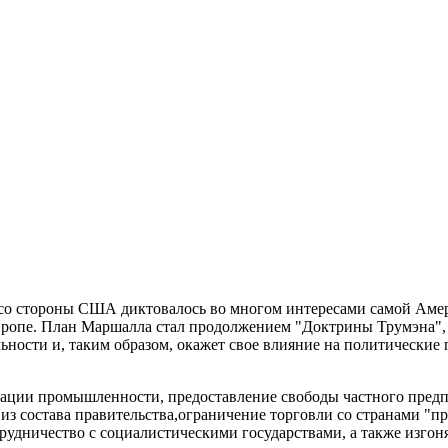
о стороны США диктовалось во многом интересами самой Амери
вропе. План Маршалла стал продолжением "Доктрины Трумэна",
ности и, таким образом, окажет свое влияние на политические п
зации промышленности, предоставление свободы частного пред
з состава правительства,ограничение торговли со странами "пр
удничество с социалистическими государствами, а также изгон