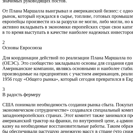
значимых руководящих постов.
От Плана Маршалла выигрывал и американский бизнес: с од
рынок, который нуждался в сырье, топливе, готовых промышле
европейцы произвести из-за разрухи не могли, либо могли, н
активно вкладывать в экономики европейских стран свои капи
в то время выступать в качестве наиболее надежных инвесто
2
Основы Евросоюза
Для координации действий по реализации Плана Маршалла по
(ОЕЭС). Это сообщество закладывало основы для создания еди
Американские компании, являясь основными и наиболее стабил
производимые на предприятиях с участием американцев, реали
1956 году «Общего рынка», который сегодня превратился в Ев
3
В радость фермеру
США понимали необходимость создания рынка сбыта. Покупате
экономическом сотрудничестве» создавался специальный комит
западноевропейских странах. Этот комитет также занимался п
американский трактор на франки, по внутренней цене, а адми
казну на необходимые восстановительные работы. Таким образо
бы обеспечивали растущую денежную массу в стране (что сниж