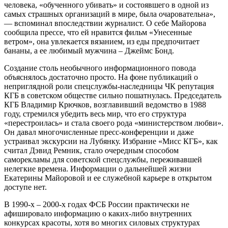
человека, «обученного убивать» и состоявшего в одной из
самых страшных организаций в мире, была очаровательна»,
— вспоминал впоследствии журналист. О себе Майорова
сообщила прессе, что ей нравится фильм «Унесенные
ветром», она увлекается вязанием, из еды предпочитает
бананы, а ее любимый мужчина – Джеймс Бонд.
Создание столь необычного информационного повода
объяснялось достаточно просто. На фоне публикаций о
неприглядной роли спецслужбы-наследницы ЧК репутация
КГБ в советском обществе сильно пошатнулась. Председатель
КГБ Владимир Крючков, возглавивший ведомство в 1988
году, стремился убедить весь мир, что его структура
«перестроилась» и стала своего рода «министерством любви».
Он давал многочисленные пресс-конференции и даже
устраивал экскурсии на Лубянку. Избрание «Мисс КГБ», как
считал Дэвид Ремник, стало очередным способом
саморекламы для советской спецслужбы, переживавшей
нелегкие времена. Информации о дальнейшей жизни
Екатерины Майоровой и ее служебной карьере в открытом
доступе нет.
В 1990-х – 2000-х годах ФСБ России практически не
афишировало информацию о каких-либо внутренних
конкурсах красоты, хотя во многих силовых структурах