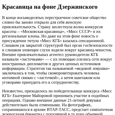
Красавица на фоне Дзержинского
В конце восьмидесятых перестроечное советское общество
словно бы заново открыло для себя женскую
привлекательность. Страну захлестнула волна конкурсов
красоты – «Московская красавица», «Мисс СССР» и их
региональные клоны. Но даже на этом фоне новость о
присуждении титула «Мисс КГБ» казалась сенсационной.
Слишком уж закрытой структурой был орган госбезопасности
и слишком зловещие слухи ходили вокруг красавиц-чекисток.
Внешне привлекательных агентесс руководители КГБ
называли «ласточками» — с их помощью плелись сети вокруг
иностранных дипломатов и других ценных источников
информации. Стратегия так называемой «медовой ловушки»
заключалась в том, чтобы скомпрометировать человека
интимной связью с «ласточкой», а затем шантажом или
уговорами принудить его к сотрудничеству.
Неизвестно, приходилось ли победительнице конкурса «Мисс
КГБ» Екатерине Майоровой принимать участие в подобных
операциях. Однако внешние данные 21-летней девушки
действительно были отменными. На фотографиях,
сохранившихся в архиве ИТАР-ТАСС, предстает симпатичная
зеленоглазая брюнетка с популярной в ту пору объемной