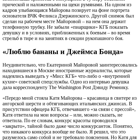
прической и наложенными на щеки румянами. На одном из
кадров улыбающаяся Майорова позирует на фоне портрета
основателя ВЧК Феликса Дзержинского. Другой снимок был
сделан на рабочем месте Майоровой – на нем она держит
телефонную трубку. Не забыли «пиарщики» КГБ показать
девушку и в условиях, приближенных к боевым – во время
стрельб в тире и на занятиях в секции рукопашного боя.
«Люблю бананы и Джеймса Бонда»
Неудивительно, что Екатериной Майоровой заинтересовались
находившиеся в Москве иностранные журналисты, которые
надеялись выведать у «Мисс КГБ» что-либо о «внутренней
кухне» советской спецслужбы. Одно из интервью девушка
дала корреспонденту The Washington Post Дэвиду Ремнику.
«Передо мной стояла Катя Майорова – красавица в свитере из
ангорской шерсти и обтягивающих итальянских джинсах. В
присутствии офицера КГБ, отвечавшего «за связи с прессой»,
Катя ответила на мои вопросы – или, можно сказать, не
ответила. По ее словам, конкурс красоты проводился
«закрыто», тайной было даже число конкурсанток. Понятно,
что никакого конкурса вообще не было. Я решил, что это
разумелось само собой и не требовало пояснения. Но Катя для