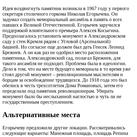
Идея воздвигнуть памятник возникла в 1967 году у первого
секретаря столичного горкома Николая Егорычева. Он
задумал создать мемориальный ансамбль в память о всех
павших в Великой Отечественной. Егорычев заручился
поддержкой влиятельного премьера Алексея Косыгина.
Предполагалось установить монумент в Александровском
саду у стен Кремля рядом с Угловой (Арсенальной)
башней. Но согласие еще должен был дать Генсек Леонид
Брежнев. А он как раз не одобрил место расположения
памятника. Александровский сад, полагал Брежнев, для
такого ансамбля не подходит. Проблема была в идеологии.
Дело в том, что на месте будущего мемориала в то время уже
стоял другой монумент – революционным мыслителям и
борцам за освобождение трудящихся. До 1918 года это был
обелиск в честь трехсотлетия Дома Романовых, затем его
переделали под памятник революционерам. Убирать
монумент было бы неслыханной наглостью и чуть ли не
государственным преступлением.
Альтернативные места
Егорычеву предложили другие локации. Рассматривались
следующие варианты: Манежная площадь, площадь Репина