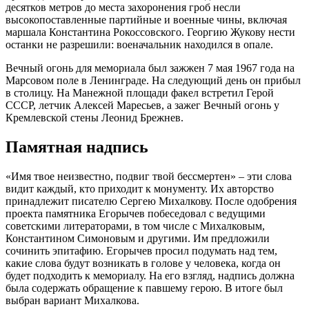
десятков метров до места захоронения гроб несли
высокопоставленные партийные и военные чины, включая
маршала Константина Рокоссовского. Георгию Жукову нести
останки не разрешили: военачальник находился в опале.
Вечный огонь для мемориала был зажжен 7 мая 1967 года на
Марсовом поле в Ленинграде. На следующий день он прибыл
в столицу. На Манежной площади факел встретил Герой
СССР, летчик Алексей Маресьев, а зажег Вечный огонь у
Кремлевской стены Леонид Брежнев.
Памятная надпись
«Имя твое неизвестно, подвиг твой бессмертен» – эти слова
видит каждый, кто приходит к монументу. Их авторство
принадлежит писателю Сергею Михалкову. После одобрения
проекта памятника Егорычев побеседовал с ведущими
советскими литераторами, в том числе с Михалковым,
Константином Симоновым и другими. Им предложили
сочинить эпитафию. Егорычев просил подумать над тем,
какие слова будут возникать в голове у человека, когда он
будет подходить к мемориалу. На его взгляд, надпись должна
была содержать обращение к павшему герою. В итоге был
выбран вариант Михалкова.