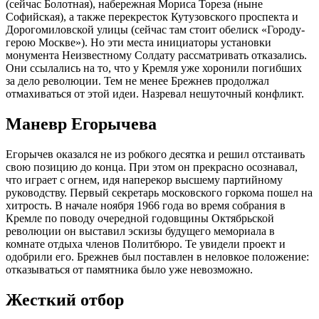
(сейчас Болотная), набережная Мориса Тореза (ныне
Софийская), а также перекресток Кутузовского проспекта и
Дорогомиловской улицы (сейчас там стоит обелиск «Городу-
герою Москве»). Но эти места инициаторы установки
монумента Неизвестному Солдату рассматривать отказались.
Они ссылались на то, что у Кремля уже хоронили погибших
за дело революции. Тем не менее Брежнев продолжал
отмахиваться от этой идеи. Назревал нешуточный конфликт.
Маневр Егорычева
Егорычев оказался не из робкого десятка и решил отстаивать
свою позицию до конца. При этом он прекрасно осознавал,
что играет с огнем, идя наперекор высшему партийному
руководству. Первый секретарь московского горкома пошел на
хитрость. В начале ноября 1966 года во время собрания в
Кремле по поводу очередной годовщины Октябрьской
революции он выставил эскизы будущего мемориала в
комнате отдыха членов Политбюро. Те увидели проект и
одобрили его. Брежнев был поставлен в неловкое положение:
отказываться от памятника было уже невозможно.
Жесткий отбор