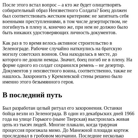
После этого встал вопрос – а кто же будет олицетворять
собирательный образ Неизвестного Солдата? Боец должен
был соответствовать жестким критериям: не запятнать себя
военными преступлениями, в том числе дезертирством, не
погибнуть в плену и, конечно же, при нем не должно было
быть никаких удостоверяющих личность документов.
Как раз в то время велось активное строительство в
Зеленограде. Рабочие случайно наткнулись на братскую
могилу советских воинов. Она находилась в месте, до
которого не дошли немцы. Значит, боец погиб не в плену. На
форме одного из солдат сохранился ремень – не дезертир.
Документов у неизвестного воина, соответственно, также не
нашлось. Захоронить у Кремлевской стены решено было
именно этого безымянного героя.
В последний путь
Был разработан целый ритуал его захоронения. Останки
бойца везли из Зеленограда. В один из декабрьских дней 1966
года на улице Горького (ныне Тверская) выстроилась живая
цепь из тысяч людей. Многие плакали, когда траурная
процессия проезжала мимо. До Манежной площади кортеж
проследовал в гробовом молчании. Последние несколько