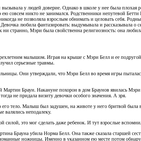
 вызывала у людей доверие. Однако в школе у нее была плохая р
то ею совсем никто не занимался. Родственники непутевой Бетти 
 никогда не позволяла взрослым обнимать и целовать себя. Родны
я. Девочка любила фантазировать: выдумывала и рассказывала о с
ак ни странно, Мэри была свойственна религиозность: она любила
 трехлетним малышом. Играя на крыше с Мэри Белл и ее подруго
олучил серьезные травмы.
ьницы. Они утверждали, что Мэри Белл во время игры пыталась 
 Мартин Браун. Накануне похорон в дом Браунов явилась Мэри 
тогда не придала визиту девочки особого значения. А зря.
его тело. Малыш был задушен, на животе у него бритвой была вы
е валялись неподалеку.
й силой, это мог сделать даже ребенок. И тут взрослые вспомни
ртина Брауна убила Норма Белл. Она также сказала старшей сестр
сломанные ножницы. Именно в указанном ею месте потом обнару