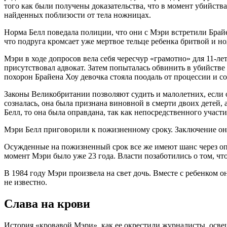
того как были получены доказательства, что в момент убийств
найденных поблизости от тела ножницах.
Норма Белл поведала полиции, что они с Мэри встретили Брайе
что подруга кромсает уже мертвое тельце ребенка бритвой и н
Мэри в ходе допросов вела себя чересчур «грамотно» для 11-ле
присутствовал адвокат. Затем попыталась обвинить в убийств
похорон Брайена Хоу девочка стояла поодаль от процессии и со
Законы Великобритании позволяют судить и малолетних, если он
созналась, она была признана виновной в смерти двоих детей, 
Белл, то она была оправдана, так как непосредственного участ
Мэри Белл приговорили к пожизненному сроку. Заключение он
Осужденные на пожизненный срок все же имеют шанс через опре
момент Мэри было уже 23 года. Власти позаботились о том, чт
В 1984 году Мэри произвела на свет дочь. Вместе с ребенком о
не известно.
Слава на крови
История «кровавой Мэри», как ее окрестили журналисты, осве