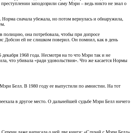
в преступлении заподозрили саму Мэри – ведь никто не знал о
. Норма сначала убежала, но потом вернулась и обнаружила,
ем.
и в полицию, она потребовала, чтобы при допросе
с Добсон ей не слишком поверил. Он помнил, как в день
декабря 1968 года. Несмотря на то что Мэри так и не
ила, что убивала «ради удовольствия». Что же касается Нормы
Мэри Белл. В 1980 году ее выпустили по амнистии. На тот
ереехала в другое место. О дальнейшей судьбе Мэри Белл ничего
 Серени даже написала о ней две книги: «Случай с Мэри Белл»