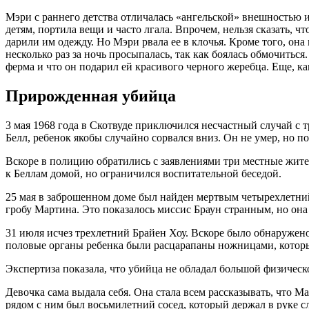
Мэри с раннего детства отличалась «ангельской» внешностью и
детям, портила вещи и часто лгала. Впрочем, нельзя сказать, ч
дарили им одежду. Но Мэри рвала ее в клочья. Кроме того, она
несколько раз за ночь просыпалась, так как боялась обмочитьс
ферма и что он подарил ей красивого черного жеребца. Еще, к
Прирожденная убийца
3 мая 1968 года в Скотвуде приключился несчастный случай с
Белл, ребенок якобы случайно сорвался вниз. Он не умер, но п
Вскоре в полицию обратились с заявлениями три местные жител
к Беллам домой, но ограничился воспитательной беседой.
25 мая в заброшенном доме был найден мертвым четырехлетний
гробу Мартина. Это показалось миссис Браун странным, но она 
31 июля исчез трехлетний Брайен Хоу. Вскоре было обнаружено 
половые органы ребенка были расцарапаны ножницами, которы
Экспертиза показала, что убийца не обладал большой физическо
Девочка сама выдала себя. Она стала всем рассказывать, что Ма
рядом с ним был восьмилетний сосед, который держал в руке 