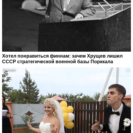
Хотел понравиться финнам: зачем Хрущев лишил
СССР стратегической военной базы Порккала
i