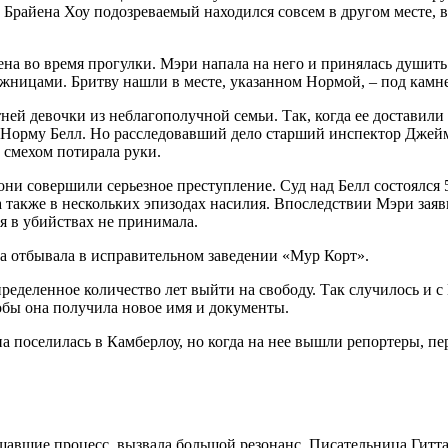
а Брайена Хоу подозреваемый находился совсем в другом месте, 
на во время прогулки. Мэри напала на него и принялась душить
ожницами. Бритву нашли в месте, указанном Нормой, – под камн
тней девочки из неблагополучной семьи. Так, когда ее доставил
е Норму Белл. Но расследовавший дело старший инспектор Джейм
 смехом потирала руки.
и совершили серьезное преступление. Суд над Белл состоялся 5 
а также в нескольких эпизодах насилия. Впоследствии Мэри заяв
ия в убийствах не принимала.
а отбывала в исправительном заведении «Мур Корт».
деленное количество лет выйти на свободу. Так случилось и с 
обы она получила новое имя и документы.
на поселилась в Камберлоу, но когда на нее вышли репортеры, п
щавшие процесс, вызвала большой резонанс. Писательница Гитта