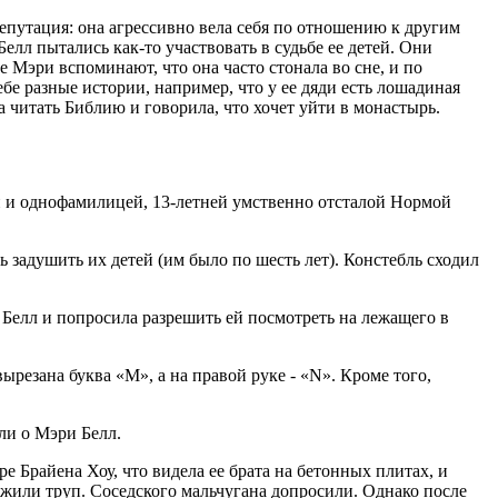
епутация: она агрессивно вела себя по отношению к другим
Белл пытались как-то участвовать в судьбе ее детей. Они
е Мэри вспоминают, что она часто стонала во сне, и по
ебе разные истории, например, что у ее дяди есть лошадиная
 читать Библию и говорила, что хочет уйти в монастырь.
й и однофамилицей, 13-летней умственно отсталой Нормой
задушить их детей (им было по шесть лет). Констебль сходил
Белл и попросила разрешить ей посмотреть на лежащего в
резана буква «М», а на правой руке - «N». Кроме того,
ли о Мэри Белл.
е Брайена Хоу, что видела ее брата на бетонных плитах, и
жили труп. Соседского мальчугана допросили. Однако после