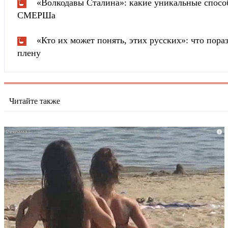
«Волкодавы Сталина»: какие уникальные спосо
СМЕРШа
«Кто их может понять, этих русских»: что пора
плену
Читайте также
i