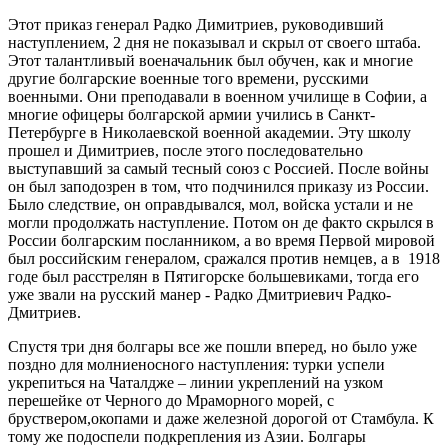
Этот приказ генерал Радко Димитриев, руководивший
наступлением, 2 дня не показывал и скрыл от своего штаба.
Этот талантливый военачальник был обучен, как и многие
другие болгарские военные того времени, русскими
военными. Они преподавали в военном училище в Софии, а
многие офицеры болгарской армии учились в Санкт-
Петербурге в Николаевской военной академии. Эту школу
прошел и Димитриев, после этого последовательно
выступавший за самый тесный союз с Россией. После войны
он был заподозрен в том, что подчинился приказу из России.
Было следствие, он оправдывался, мол, войска устали и не
могли продолжать наступление. Потом он де факто скрылся в
России болгарским посланником, а во время Первой мировой
был российским генералом, сражался против немцев, а в 1918
годе был расстрелян в Пятигорске большевиками, тогда его
уже звали на русский манер - Радко Дмитриевич Радко-
Дмитриев.
Спустя три дня болгары все же пошли вперед, но было уже
поздно для молниеносного наступления: турки успели
укрепиться на Чаталдже – линии укреплений на узком
перешейке от Черного до Мраморного морей, с
бруствером,окопами и даже железной дорогой от Стамбула. К
тому же подоспели подкрепления из Азии. Болгары