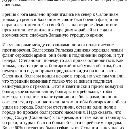
ликовала.
Греция с юга медлено продвигались на север к Салоникам,
только у греков в Балканском союзе был боевой флот, и он
справился отлично. Со своей базы на острове Лемнос они
прекратили все движения турецких кораблей и не дали
возможности снабжать Западную турецкую армию.
И тут впервые между союзниками встали политические
противоречия. Болгарская Рильская дивизия охраняла левый
фланг сербской армии, они были в подчинении сербов, и тут
генерал Степанович почему-то дал приказ остановиться. Как
только, спустя три дня, болгарский штаб узнал об этом, был
немедленно издан приказ продолжать идти на юг и взять
Салоники, болгары вошли вскоре в город, но уже там узнали,
что турецкий комендант только что за деньги подписал
капитуляцию с греками. Этот византийский прием возмутил
болгарское командование, болгары потребовали, чтобы
комендант подписал капитуляцию и с болгарами, но он не
согласился, а греки настояли на том, чтобы болгарские войска
ушли из города. Болгары отступили, оставив один полк в
городе по просьбе болгарского населения. Надо сказать, что
город Солун (Салоники) в то время, хотя там жили и болгары,
и греки, и турки был по большей части еврейским городом.
Более 60% населения были сефарды из Испании, как у нас их