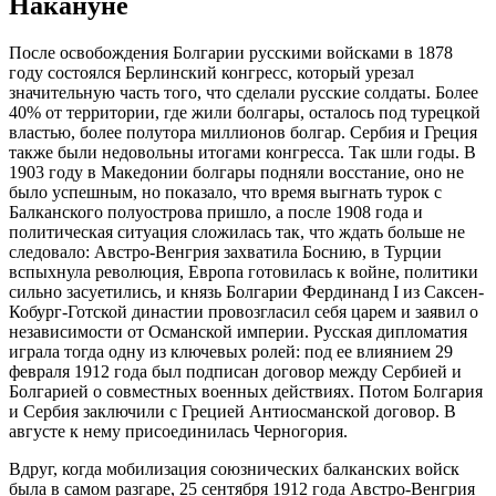
Накануне
После освобождения Болгарии русскими войсками в 1878
году состоялся Берлинский конгресс, который урезал
значительную часть того, что сделали русские солдаты. Более
40% от территории, где жили болгары, осталось под турецкой
властью, более полутора миллионов болгар. Сербия и Греция
также были недовольны итогами конгресса. Так шли годы. В
1903 году в Македонии болгары подняли восстание, оно не
было успешным, но показало, что время выгнать турок с
Балканского полуострова пришло, а после 1908 года и
политическая ситуация сложилась так, что ждать больше не
следовало: Австро-Венгрия захватила Боснию, в Турции
вспыхнула революция, Европа готовилась к войне, политики
сильно засуетились, и князь Болгарии Фердинанд I из Саксен-
Кобург-Готской династии провозгласил себя царем и заявил о
независимости от Османской империи. Русская дипломатия
играла тогда одну из ключевых ролей: под ее влиянием 29
февраля 1912 года был подписан договор между Сербией и
Болгарией о совместных военных действиях. Потом Болгария
и Сербия заключили с Грецией Антиосманской договор. В
августе к нему присоединилась Черногория.
Вдруг, когда мобилизация союзнических балканских войск
была в самом разгаре, 25 сентября 1912 года Австро-Венгрия