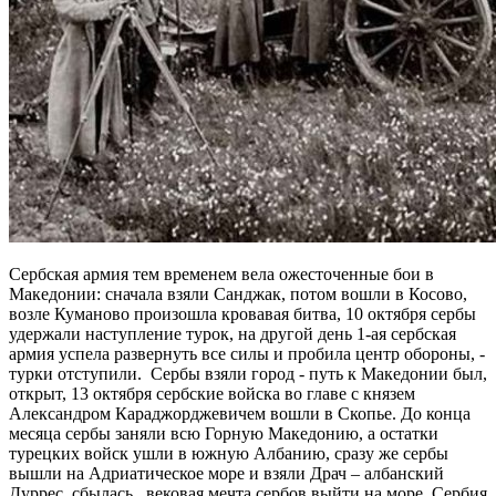
Сербская армия тем временем вела ожесточенные бои в
Македонии: сначала взяли Санджак, потом вошли в Косово,
возле Куманово произошла кровавая битва, 10 октября сербы
удержали наступление турок, на другой день 1-ая сербская
армия успела развернуть все силы и пробила центр обороны, -
турки отступили. Сербы взяли город - путь к Македонии был,
открыт, 13 октября сербские войска во главе с князем
Александром Караджорджевичем вошли в Скопье. До конца
месяца сербы заняли всю Горную Македонию, а остатки
турецких войск ушли в южную Албанию, сразу же сербы
вышли на Адриатическое море и взяли Драч – албанский
Дуррес, сбылась вековая мечта сербов выйти на море, Сербия