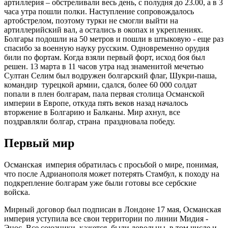
артиллерия – обстреливали весь день, с полудня до 23.00, а в 3
часа утра пошли полки. Наступление сопровождалось
артобстрелом, поэтому турки не смогли выйти на
артиллерийский вал, а остались в окопах и укреплениях.
Болгары подошли на 50 метров и пошли в штыковую - еще раз
спасибо за военную науку русским. Одновременно орудия
били по фортам. Когда взяли первый форт, исход боя был
решен. 13 марта в 11 часов утра над знаменитой мечетью
Султан Селим был водружен болгарский флаг, Шукри-паша,
командир турецкой армии, сдался, более 60 000 солдат
попали в плен болгарам, пала первая столица Османской
империи в Европе, откуда пять веков назад началось
вторжение в Болгарию и Балканы. Мир ахнул, все
поздравляли болгар, страна праздновала победу.
Первый мир
Османская империя обратилась с просьбой о мире, понимая,
что после Адрианополя может потерять Стамбул, к походу на
подкрепление болгарам уже были готовы все сербские
войска.
Мирный договор был подписан в Лондоне 17 мая, Османская
империя уступила все свои территории по линии Мидия -
Энос. Все союзники, кажется, были довольны, в том числе и