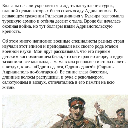
Болгары начали укрепляться и ждать наступления турок,
главной целью которых было снять осаду Адрианополя. В
решающем сражении Рильская дивизия у Булаира разгромила
турецкую армию и отбила десант с тыла. Вроде бы началась
окопная война, но тут болгары взяли Адрианопольскую
крепость.
Об этом много написано: военные специалисты разных стран
изучали этот эпизод и преподавали как своего рода эталон
военной науки. Мой друг рассказывал, что его первым
детским воспоминанием было, что он играл во дворе, и вдруг
зазвонили все колокола, а мама взяла револьвер и стала палить
в воздух, крича «Одрин сдался, Одрин сдался!» (Одрин -
Адрианаполь по-болгарски). Ее синие глаза блестели,
длинные волосы распущены, и рука с револьвером,
салютующем в воздух, отпечатались в его памяти на всю
жизнь.