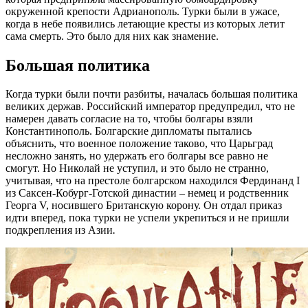
окруженной крепости Адрианополь. Турки были в ужасе,
когда в небе появились летающие кресты из которых летит
сама смерть. Это было для них как знамение.
Большая политика
Когда турки были почти разбиты, началась большая политика
великих держав. Российский император предупредил, что не
намерен давать согласие на то, чтобы болгары взяли
Константинополь. Болгарские дипломаты пытались
объяснить, что военное положение таково, что Царьград
несложно занять, но удержать его болгары все равно не
смогут. Но Николай не уступил, и это было не странно,
учитывая, что на престоле болгарском находился Фердинанд I
из Саксен-Кобург-Готской династии – немец и родственник
Георга V, носившего Британскую корону. Он отдал приказ
идти вперед, пока турки не успели укрепиться и не пришли
подкрепления из Азии
.