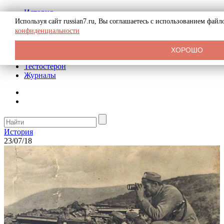
История
Биография
Используя сайт russian7.ru, Вы соглашаетесь с использованием фай
Криминал
конфиденциальности
Реклама на сайте
О сайте
ХОРОШО
Рекомендательные статьи
Тестостерон
Журналы
История
23/07/18