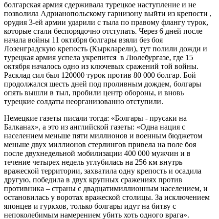
болгарская армия сдерживала турецкое наступление и не
позволила Адрианопольскому гарнизону выйти из крепости ,
орудия 3-ей армии ударили с тыла по правому флангу турок,
которые стали беспорядочно отступать. Через 6 дней после
начала войны 11 октября болгары взяли без боя
Лозенградскую крепость (Кыркларели), тут полили дожди и
турецкая армия успела укрепится в Люлебургазе, где 15
октября началось одно из ключевых сражений той войны.
Расклад сил был 120000 турок против 80 000 болгар. Бой
продолжался шесть дней под проливным дождем, болгары
опять вышли в тыл, пробили центр обороны, и вновь
турецкие солдаты неорганизованно отступили.
Немецкие газеты писали тогда: «Болгары - прусаки на
Балканах», а это из английской газеты: «Одна нация с
населением меньше пяти миллионов и военным бюджетом
меньше двух миллионов стерлингов привела на поле боя
после двухнедельной мобилизации 400 000 мужчин и в
течение четырех недель углубилась на 256 км внутрь
вражеской территории, захватила одну крепость и осадила
другую, победила в двух крупных сражениях против
противника – страны с двадцатимиллионным населением, и
остановилась у воротах вражеской столицы. За исключением
японцев и гуркхов, только болгары идут на битву с
непоколебимым намерением убить хоть одного врага».