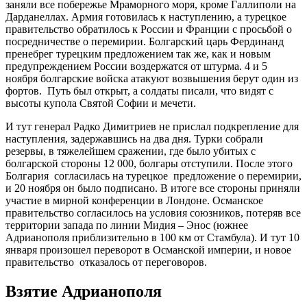
заняли все побережье Мраморного моря, кроме Галлиполи на
Дарданеллах. Армия готовилась к наступлению, а турецкое
правительство обратилось к России и Франции с просьбой о
посредничестве о перемирии. Болгарский царь Фердинанд
пренебрег турецким предложением так же, как и новым
предупреждением России воздержатся от штурма. 4 и 5
ноября болгарские войска атакуют возвышения берут один из
фортов. Путь был открыт, а солдаты писали, что видят с
высоты купола Святой Софии и мечети.
И тут генерал Радко Димитриев не прислал подкрепление для
наступления, задержавшись на два дня. Турки собрали
резервы, в тяжелейшем сражении, где было убитых с
болгарской стороны 12 000, болгары отступили. После этого
Болгария согласилась на турецкое предложение о перемирии,
и 20 ноября он было подписано. В итоге все стороны приняли
участие в мирной конференции в Лондоне. Османское
правительство согласилось на условия союзников, потеряв все
территории запада по линии Мидия – Энос (южнее
Адрианополя приблизительно в 100 км от Стамбула). И тут 10
января произошел переворот в Османской империи, и новое
правительство отказалось от переговоров.
Взятие Адрианополя