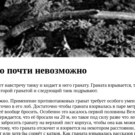
то почти невозможно
 навстречу танку и кидает в него гранату. Граната взрывается, т
второй гранатой и следующий танк подрывают.
ожно. Применение противотанковых гранат требует особого умен
чно в его лоб. Достаточно чтобы граната взорвалась в паре мет
ы её вообще бросить. Особенно это касалось первой половины В
ерждается, что её бросали на 20 м, но такое под силу разве что л
забросить гранату на верхний лист корпуса, чтобы она как можн
му, что граната отскочит и взорвется на некотором расстоянии. 
или хотя бы сорвёт с катков. Как граната взрывалась рассказов 