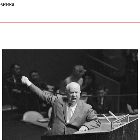
езинка