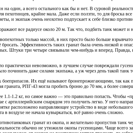
ин на один, а всего остального как бы и нет. В суровой реальнос
ля пехотинцев, крайне мала. Даже если ползти, то для броска вс
еметы, и экипаж очень неохотно подпускает к себе близко против
оражают все радиусе около 20 м. Так что, подбить танк может и 
вопехотных только массой, в них просто было больше взрывчато
 её бросать. Эффективность таких гранат была очень низкой и опа
ых. Штуки три четыре связывали чем-нибудь и вперед. Правда, к
ло практически невозможно, в лучшем случае повреждали гусени
о починить даже силами экипажа, а уж через день такой танк т
 боеприпасов. Их ещё называют бронепрожигающими, так как пр
я граната, РПГ-43 могла пробить броню до 70 мм, а более совер
е 1.1-1.2 кг, но самое важно — это правильно попасть. Чтобы 
ае с артиллерийским снарядом это получить легко. У него напра
коятке расположено направляющее устройство в виде небольшого
та в воздухе не начала кувыркаться, всё равно очень сложно.
ивотанковых гранат из окопа, и желательно пропустив танк чере
 реальности обычно не утюжили окопы гусеницами. Чаще всего з