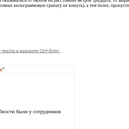
та оказывалась от окопов на расстоянии метров тридцать, то заб
тояние килограммовую гранату не кинуть), а тем более, пропустит
и
"
бности были у сотрудников