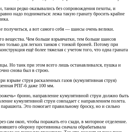
ти, танки редко оказывались без сопровождения пехоты, и
е равно надо подниматься: лежа такую гранату бросить крайне
ника.
не получиться, а вот самого себя — шансы очень велики.
го вещества. Чем больше взрывчатки, тем больше шансов
сно только для легких танков с тонкой броней. Потому при
онструкция ещё более тяжелая с учетом того, что одна граната
цы. Но танк при этом всего лишь останавливался, пушка и
очно снова был в строю.
и взрыве струя раскаленных газов (кумулятивная струя)
шенная РПГ-6 даже 100 мм.
«прожечь» броню, направление кумулятивной струи должно быть
вление кумулятивной струи совпадает с направлением полета.
 парашюта. Это помогает правильному броску, но и сильно
з сам окоп, чтобы поражать его сзади, в моторное отделение.
анявшего оборону противника сначала обрабатывала