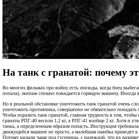
На танк с гранатой: почему э
Во многих фильмах про войну есть эпизоды, когда боец выбегает
попала), экипаж спешно покидается горящую машину. Иногда 
Но в реальной обстановке уничтожить танк гранатой очень сл
уничтожить противника, совершенно не обязательно попадать то
Чтобы поразить танк гранатой, главная трудность в том, чтоб
гранаты РПГ-40 весили 1,2 кг, а РПГ-41 вообще 2 кг. Хотя и утв
танка, а определенным образом попасть. Инструкция требовала 
движущейся машине не просто, а малейшая ошибка приведет к то
Потому кидали чаще под гусеницы, с надеждой, что их разорвет 