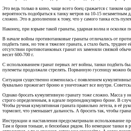
Это ведь только в кино, чаще всего боец сражается с танком од
вероятность подобраться к танку метров на 10-15 незаметным д
сложно. Это в дополнении к тому, что у самого танка есть пул
Наконец, при взрыве такой гранаты, ударная волна и осколки п
В начале войны противотанковые гранаты отличались от проти
подбить танк, но тем и тяжелее граната, а стало быть, труднее
отсутствии противотанковых гранат их заменяли связкой обычн
весит 600-700 г.
С использованием гранат первых лет войны, танки подбить бы
пулеметы продолжали стрелять. Порванную гусеницу можно был
Ситуация существенно изменилась с появлением кумулятивных
буквально прожигает броню и уничтожает все внутри. Советска
Однако бросать кумулятивную гранату тоже сложно. Масса у не
строго определенным, в идеале перпендикулярно броне. В случ
Чтобы ручная кумулятивная граната правильно летела, в её ру
тормозит, что уменьшает дальность. А бросить так, чтобы грана
Инструкции и наставления предусматривали использование прот
Там и броня тоньше, и бензобаки рядом. Но немецкие танки в