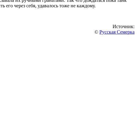
расывала их ручными гранатами. Так что дождаться пока танк
ь его через себя, удавалось тоже не каждому.
Источник:
©
Русская Семерка