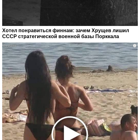
Хотел понравиться финнам: зачем Хрущев лишил
СССР стратегической военной базы Порккала
i