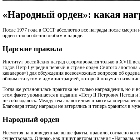
«Народный орден»: какая наг
После 1977 года в СССР абсолютно все награды после смерти и
орден стал особенно любим в народе.
Царские правила
Институт российских наград сформировался только в XVIII век
годов Петр I учредил первый в стране орден Святого апостол
кавалеров») для обсуждения всевозможных вопросов об орденах
общим статусом и администрацией, который получил название 
Тогда же установилась практика не только награждения, но и в
этом факте упоминается в издании «Петр II Петрович Негош и 
не соблюдалось. Между тем аналогичная практика «перекочева
Благодаря этому награды не затерялись и теперь хранятся в муз
Народный орден
Несмотря на приведенные выше факты, правило, согласно котор
существовало. Однако, как пишут авторы издания «Награды, 