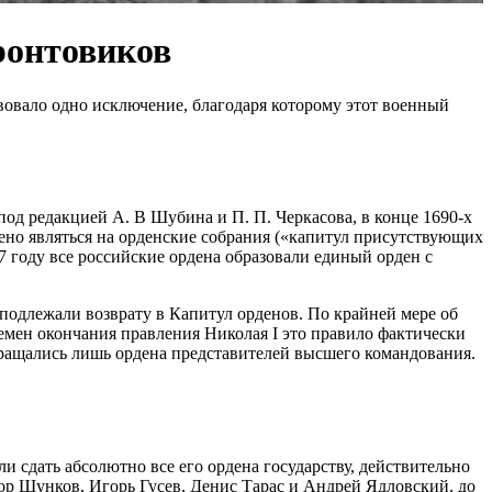
ронтовиков
вовало одно исключение, благодаря которому этот военный
под редакцией А. В Шубина и П. П. Черкасова, в конце 1690-х
ено являться на орденские собрания («капитул присутствующих
 году все российские ордена образовали единый орден с
ы подлежали возврату в Капитул орденов. По крайней мере об
емен окончания правления Николая I это правило фактически
вращались лишь ордена представителей высшего командования.
 сдать абсолютно все его ордена государству, действительно
ор Шунков, Игорь Гусев, Денис Тарас и Андрей Ядловский, до