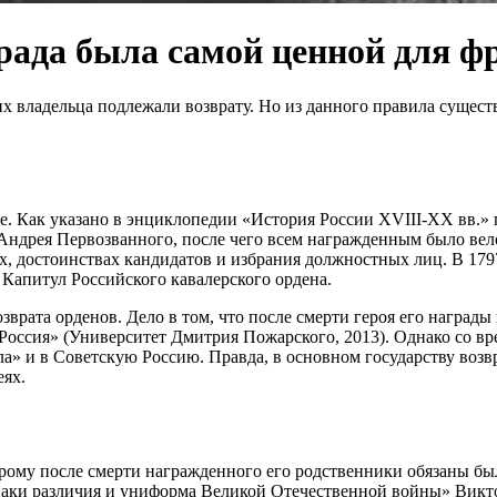
рада была самой ценной для ф
х владельца подлежали возврату. Но из данного правила сущест
е. Как указано в энциклопедии «История России XVIII-ХХ вв.» 
а Андрея Первозванного, после чего всем награжденным было вел
, достоинствах кандидатов и избрания должностных лиц. В 1797
Капитул Российского кавалерского ордена.
озврата орденов. Дело в том, что после смерти героя его наград
Россия» (Университет Дмитрия Пожарского, 2013). Однако со вр
ла» и в Советскую Россию. Правда, в основном государству воз
еях.
ому после смерти награжденного его родственники обязаны были
знаки различия и униформа Великой Отечественной войны» Викт