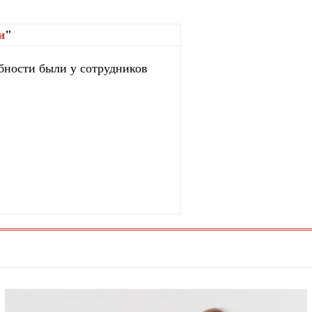
и
"
бности были у сотрудников