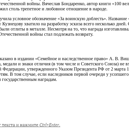
течественной войны. Вячеслав Бондаренко, автор книги «100 вели
ужил столь трепетное и любовное отношение в народе.
лучила условное обозначение «За воинскую доблесть». Название 
Кузнецову хватило на разработку эскиза всего несколько дней.
 были отлиты в металле. Несмотря на то, что награда изготавлива
 Отечественной войны стал подлежать возврату.
указано в издании «Семейное и наследственное право» А. В. Виш
медали и знаки отличия (в том числе и Советского Союза) не вхо
 Федерации, утвержденного Указом Президента РФ от 2 марта 1
етям. В том случае, если наследников первой очереди у усопшего
и государственным наградам.