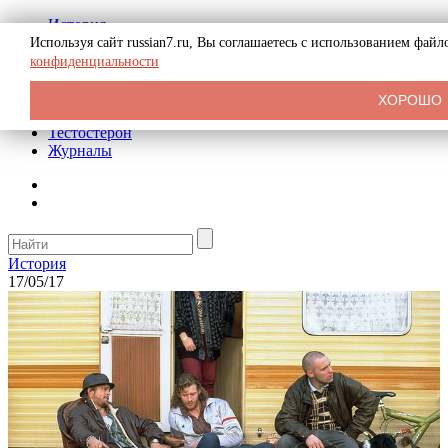
История
Биография
Используя сайт russian7.ru, Вы соглашаетесь с использованием фай
Криминал
конфиденциальности
Реклама на сайте
О сайте
ХОРОШО
Рекомендательные статьи
Тестостерон
Журналы
История
17/05/17