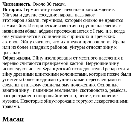
Численность.
Около 30 тысяч.
История.
Термин эйну имеет неясное происхождение.
Уйгуры и другие соседние народы называют
этот народ абдали, термином, который сильно не нравится
самим эйну. Исторические известия о группе населения с
названием абдал, абдали прослеживаются с I тыс. н.э, когда
она упоминается в сочинениях сирийских и греческих
авторов. Эйну считают, что их предки произошли из Ирана
или из более западных районов, уйгуры относят эйну к
цыганам.
Образ жизни.
Эйну изолированы от местного населения и
нередко считаются презираемой кастой. Верующие эйну
исповедуют ислам. Французский исследователь Гренар считал
эйну древними шиитскими колонистами, которые позже были
угнетены более поздними суннитскими переселенцами и
сведены к низкому социальному положению. Основные
занятия эйну - пашенное земледелие, скотоводство, ремёсла,
распространено попрошайничество, пение, исполнение
музыки. Некоторые эйну-горожане торгуют лекарственными
травами.
Масаи