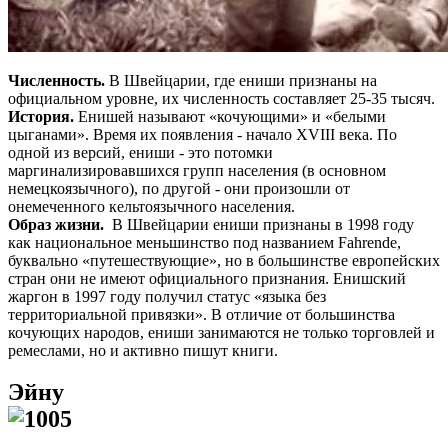
Численность.
В Швейцарии, где ениши признаны на
официальном уровне, их численность составляет 25-35 тысяч.
История.
Енишей называют «кочующими» и «белыми
цыганами». Время их появления - начало XVIII века. По
одной из версий, ениши - это потомки
маргинализировавшихся групп населения (в основном
немецкоязычного), по другой - они произошли от
онемеченного кельтоязычного населения.
Образ жизни.
В Швейцарии ениши признаны в 1998 году
как национальное меньшинство под названием Fahrende,
буквально «путешествующие», но в большинстве европейских
стран они не имеют официального признания. Енишский
жаргон в 1997 году получил статус «языка без
территориальной привязки». В отличие от большинства
кочующих народов, ениши занимаются не только торговлей и
ремеслами, но и активно пишут книги.
Эйну