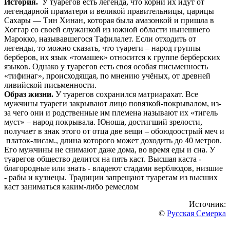
История.
У туарегов есть легенда, что корни их идут от
легендарной праматери и великой правительницы, царицы
Сахары — Тин Хинан, которая была амазонкой и пришла в
Хоггар со своей служанкой из южной области нынешнего
Марокко, называвшегося Тафилалет. Если отходить от
легенды, то можно сказать, что туареги – народ группы
берберов, их язык «томашек» относится к группе берберских
языков. Однако у туарегов есть своя особая письменность
«тифинаг», происходящая, по мнению учёных, от древней
ливийской письменности.
Образ жизни.
У туарегов сохранился матриарахат. Все
мужчины туареги закрывают лицо повязкой-покрывалом, из-
за чего они и родственные им племена называют их «тигель
муст» – народ покрывала. Юноша, достигший зрелости,
получает в знак этого от отца две вещи – обоюдоострый меч и
платок-лисам., длина которого может доходить до 40 метров.
Его мужчины не снимают даже дома, во время еды и сна. У
туарегов общество делится на пять каст. Высшая каста -
благородные или знать - владеют стадами верблюдов, низшие
- рабы и кузнецы. Традиции запрещают туарегам из высших
каст заниматься каким-либо ремеслом
Источник:
©
Русская Семерка