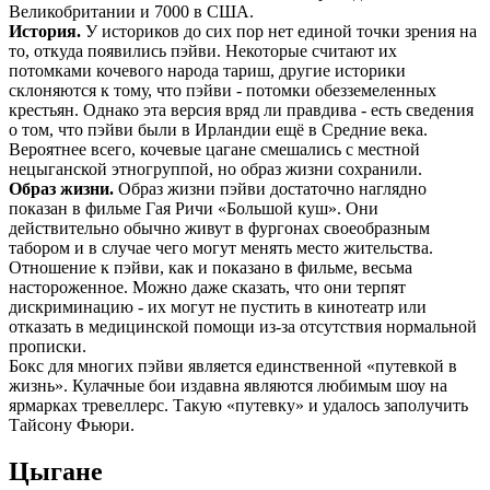
Великобритании и 7000 в США.
История.
У историков до сих пор нет единой точки зрения на
то, откуда появились пэйви. Некоторые считают их
потомками кочевого народа тариш, другие историки
склоняются к тому, что пэйви - потомки обезземеленных
крестьян. Однако эта версия вряд ли правдива - есть сведения
о том, что пэйви были в Ирландии ещё в Средние века.
Вероятнее всего, кочевые цагане смешались с местной
нецыганской этногруппой, но образ жизни сохранили.
Образ жизни.
Образ жизни пэйви достаточно наглядно
показан в фильме Гая Ричи «Большой куш». Они
действительно обычно живут в фургонах своеобразным
табором и в случае чего могут менять место жительства.
Отношение к пэйви, как и показано в фильме, весьма
настороженное. Можно даже сказать, что они терпят
дискриминацию - их могут не пустить в кинотеатр или
отказать в медицинской помощи из-за отсутствия нормальной
прописки.
Бокс для многих пэйви является единственной «путевкой в
жизнь». Кулачные бои издавна являются любимым шоу на
ярмарках тревеллерс. Такую «путевку» и удалось заполучить
Тайсону Фьюри.
Цыгане