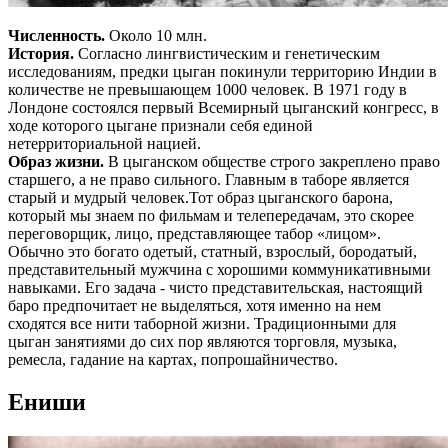
Численность.
Около 10 млн.
История.
Согласно лингвистическим и генетическим
исследованиям, предки цыган покинули территорию Индии в
количестве не превышающем 1000 человек. В 1971 году в
Лондоне состоялся первый Всемирный цыганский конгресс, в
ходе которого цыгане признали себя единой
нетерриториальной нацией.
Образ жизни.
В цыганском обществе строго закреплено право
старшего, а не право сильного. Главным в таборе является
старый и мудрый человек.Тот образ цыганского барона,
который мы знаем по фильмам и телепередачам, это скорее
переговорщик, лицо, представляющее табор «лицом».
Обычно это богато одетый, статный, взрослый, бородатый,
представительный мужчина с хорошими коммуникативными
навыками. Его задача - чисто представительская, настоящий
баро предпочитает не выделяться, хотя именно на нем
сходятся все нити таборной жизни. Традиционными для
цыган занятиями до сих пор являются торговля, музыка,
ремесла, гадание на картах, попрошайничество.
Ениши