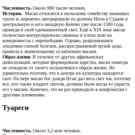
Численность.
Около 900 тысяч человек.
История.
Масаи относятся к нильскому семейству языковых
групп и, вероятно, мигрировали из долины Нила в Судане в
центральную и юго-западную Кению уже после 1500 года,
приведя и свой одомашненный скот. Ещё в XIX веке масаи
полностью контролировали саванны и плохо шли на
компромиссы с европейцами. Однако, разразившаяся
эпидемия сонной болезни, распространяемой мухой цеце,
привела к значительному ослаблению масаев.
Образ жизни.
В отличие от других африканских
цивилизаций, которые формировали царства, масаи никогда
не отходили от своего полукочевого образа жизни. Не
удивительно поэтому, что в центре их культуры находится
скот. По вере масаи бог дождя Нгаи дал весь скот им, поэтому
все, кто также владеет скотом, должны были когда-то украсть
его у масаев. Конечно, это не раз приводило к конфликтам с
другими племенами.
Туареги
Численность.
Около 3,2 млн человек.