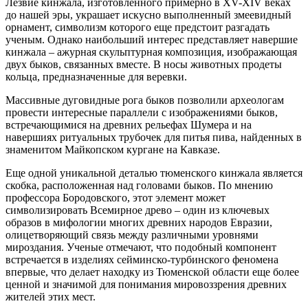
Лезвие кинжала, изготовленного примерно в XV-XIV веках
до нашей эры, украшает искусно выполненный змеевидный
орнамент, символизм которого еще предстоит разгадать
ученым. Однако наибольший интерес представляет навершие
кинжала – ажурная скульптурная композиция, изображающая
двух быков, связанных вместе. В носы животных продеты
кольца, предназначенные для веревки.
Массивные дуговидные рога быков позволили археологам
провести интересные параллели с изображениями быков,
встречающимися на древних рельефах Шумера и на
навершиях ритуальных трубочек для питья пива, найденных в
знаменитом Майкопском кургане на Кавказе.
Еще одной уникальной деталью тюменского кинжала является
скобка, расположенная над головами быков. По мнению
профессора Бородовского, этот элемент может
символизировать Всемирное древо – один из ключевых
образов в мифологии многих древних народов Евразии,
олицетворяющий связь между различными уровнями
мироздания. Ученые отмечают, что подобный компонент
встречается в изделиях сейминско-турбинского феномена
впервые, что делает находку из Тюменской области еще более
ценной и значимой для понимания мировоззрения древних
жителей этих мест.