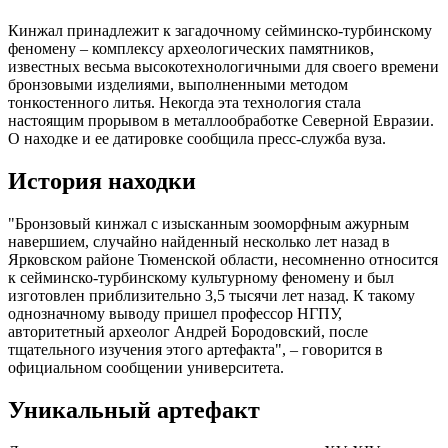
Кинжал принадлежит к загадочному сейминско-турбинскому
феномену – комплексу археологических памятников,
известных весьма высокотехнологичными для своего времени
бронзовыми изделиями, выполненными методом
тонкостенного литья. Некогда эта технология стала
настоящим прорывом в металлообработке Северной Евразии.
О находке и ее датировке сообщила пресс-служба вуза.
История находки
"Бронзовый кинжал с изысканным зооморфным ажурным
навершием, случайно найденный несколько лет назад в
Ярковском районе Тюменской области, несомненно относится
к сейминско-турбинскому культурному феномену и был
изготовлен приблизительно 3,5 тысячи лет назад. К такому
однозначному выводу пришел профессор НГПУ,
авторитетный археолог Андрей Бородовский, после
тщательного изучения этого артефакта", – говорится в
официальном сообщении университета.
Уникальный артефакт