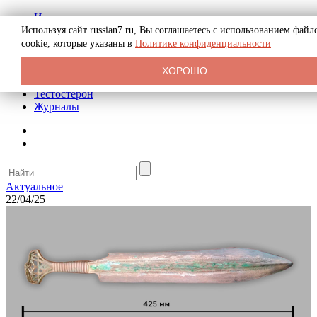
История
Биография
Используя сайт russian7.ru, Вы соглашаетесь с использованием файл
Криминал
cookie, которые указаны в
Политике конфиденциальности
Реклама на сайте
О сайте
ХОРОШО
Рекомендательные статьи
Тестостерон
Журналы
Актуальное
22/04/25