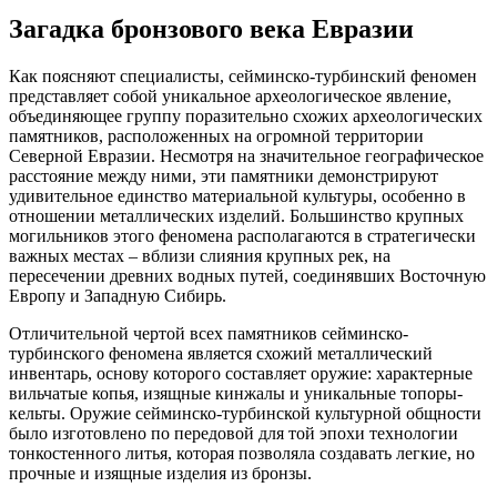
Загадка бронзового века Евразии
Как поясняют специалисты, сейминско-турбинский феномен
представляет собой уникальное археологическое явление,
объединяющее группу поразительно схожих археологических
памятников, расположенных на огромной территории
Северной Евразии. Несмотря на значительное географическое
расстояние между ними, эти памятники демонстрируют
удивительное единство материальной культуры, особенно в
отношении металлических изделий. Большинство крупных
могильников этого феномена располагаются в стратегически
важных местах – вблизи слияния крупных рек, на
пересечении древних водных путей, соединявших Восточную
Европу и Западную Сибирь.
Отличительной чертой всех памятников сейминско-
турбинского феномена является схожий металлический
инвентарь, основу которого составляет оружие: характерные
вильчатые копья, изящные кинжалы и уникальные топоры-
кельты. Оружие сейминско-турбинской культурной общности
было изготовлено по передовой для той эпохи технологии
тонкостенного литья, которая позволяла создавать легкие, но
прочные и изящные изделия из бронзы.