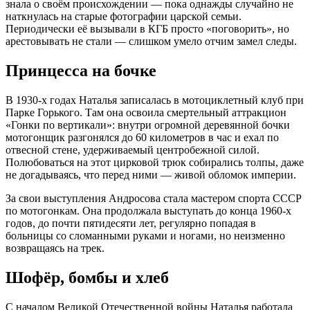
знала о своём происхождении — пока однажды случайно не
наткнулась на старые фотографии царской семьи
.
Периодически её вызывали в КГБ просто «поговорить»
, но
арестовывать не стали — слишком умело отчим замел следы.
Принцесса на бочке
В 1930-х годах Наталья записалась в мотоциклетный клуб при
Парке Горького
. Там она освоила смертельный аттракцион
«Гонки по вертикали»: внутри огромной деревянной бочки
мотогонщик разгонялся до 60 километров в час и ехал по
отвесной стене, удерживаемый центробежной силой
.
Полюбоваться на этот цирковой трюк собирались толпы, даже
не догадываясь, что перед ними — живой обломок империи
.
За свои выступления Андросова стала мастером спорта СССР
по мотогонкам
. Она продолжала выступать до конца 1960-х
годов, до почти пятидесяти лет, регулярно попадая в
больницы со сломанными руками и ногами, но неизменно
возвращаясь на трек
.
Шофёр, бомбы и хлеб
С началом Великой Отечественной войны Наталья работала