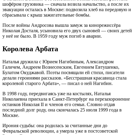
шофёром грузовика — сначала возила начальство, а после их
эвакуации осталась в Москве: подвозила хлеб на передовую и
сбрасывала с крыш зажигательные бомбы
.
После войны Андросова вышла замуж за кинорежиссёра
Николая Досталя, усыновила его двух сыновей — своих детей
у неё не было
. В 1959 году муж погиб в аварии
.
Королева Арбата
Наталья дружила с Юрием Нагибиным, Александром
Галичем, Андреем Вознесенским, Евгением Евтушенко,
Булатом Окуджавой
. Поэты посвящали ей стихи, писатели
делали героинями рассказов
. «Бесстрашная красавица стала
королевой старого Арбата», — писал о ней Нагибин
.
В 1998 году, передвигаясь уже на костылях, Наталья
Николаевна приехала в Санкт-Петербург на перезахоронение
останков Николая II и членов его семьи
. Словно отдав
последний долг роду, она скончалась 25 июля 1999 года в
Москве
.
Ирония судьбы: она родилась за считанные дни до
Февральской революции, а умерла уже в постсоветской