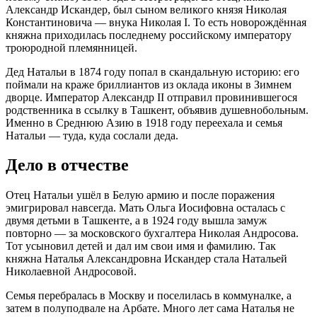
Александр Искандер, был сыном великого князя Николая
Константиновича — внука Николая I. То есть новорождённая
княжна приходилась последнему российскому императору
троюродной племянницей
.
Дед Натальи в 1874 году попал в скандальную историю: его
поймали на краже бриллиантов из оклада иконы в Зимнем
дворце
. Император Александр II отправил провинившегося
родственника в ссылку в Ташкент, объявив душевнобольным
.
Именно в Среднюю Азию в 1918 году переехала и семья
Натальи — туда, куда сослали деда
.
Дело в отчестве
Отец Натальи ушёл в Белую армию и после поражения
эмигрировал навсегда
. Мать Ольга Иосифовна осталась с
двумя детьми в Ташкенте, а в 1924 году вышла замуж
повторно — за московского бухгалтера Николая Андросова
.
Тот усыновил детей и дал им свои имя и фамилию. Так
княжна Наталья Александровна Искандер стала Натальей
Николаевной Андросовой
.
Семья перебралась в Москву и поселилась в коммуналке, а
затем в полуподвале на Арбате
. Много лет сама Наталья не