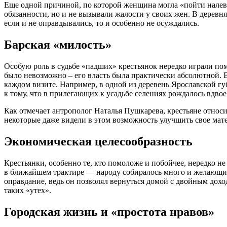
Еще одной причиной, по которой женщина могла «пойти налев
обязанности, но и не вызывали жалости у своих жен. В деревн
если и не оправдывались, то и особенно не осуждались.
Барская «милость»
Особую роль в судьбе «падших» крестьянок нередко играли пом
было невозможно – его власть была практически абсолютной. 
каждом визите. Например, в одной из деревень Ярославской гу
к тому, что в прилегающих к усадьбе селениях рождалось вдво
Как отмечает антрополог Наталья Пушкарева, крестьяне относи
некоторые даже видели в этом возможность улучшить свое мат
Экономическая целесообразность
Крестьянки, особенно те, кто помоложе и побойчее, нередко не
в ближайшем трактире — народу собиралось много и желающих и
оправдание, ведь он позволял вернуться домой с двойным дох
таких «утех».
Городская жизнь и «простота нравов»