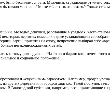
о», было бессилие супруга. Мужчины, страдающие от «неистоих
ях бытовало мнение: «Что же с больным-то лежать? Только себя 
ещики. Молодые девушки, работавшие в усадьбах, часто станови
В некоторых деревнях помещики даже устанавливали своеобразн
бернии барин, приезжая на охоту, непременно выбирал себе «вр
е больше незаконнорожденных детей.
лись к этому равнодушно: «На то он и барин: кого хочет – того
ериальное и социальное положение.
 брезговали и «случайным» заработком. Например, продав урожай
з других деревень или городов хватало. Такой поступок зачаст
одом. В Вологодской губернии, например, леса, прилегающие к 