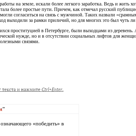
работы на земле, искали более легкого заработка. Ведь и жить х
ала более простые пути. Причем, как отмечал русский публици
 могли согласиться на связь с мужчиной. Таких назвали «срамн
од выходили за рамки приличий, но для многих это был чуть л
хся проституцией в Петербурге, были выходцами из деревень. А
ической нужде, но и в отсутствии социальных лифтов для женщ
полезными связями.
и
"
, означающего «победить» в