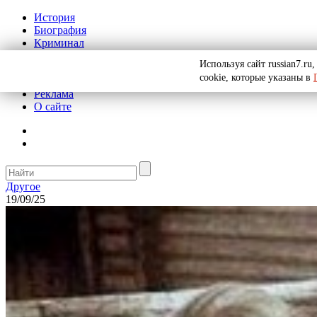
История
Биография
Криминал
СССР
Используя сайт russian7.r
Тайны
cookie, которые указаны в
Рекомендации
Реклама
О сайте
Другое
19/09/25