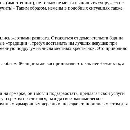
и» (импотенции), не только не могли выполнять супружеские
мучить!» Таким образом, измены в подобных ситуациях также,
лись жертвами разврата. Отказаться от домогательств барина
ые «традиции», требуя доставлять им лучших девушек при
еменную подругу» из числа местных крестьянок. Это приводило
 и любит». Женщины же воспринимали это как неизбежность, а
 на ярмарке, они могли подзаработать, предлагая свои услуги
ую грехом не считался, находя свое экономическое
крупным ярмарочным деревням, нередко становились местом для