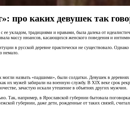
»: про каких девушек так гов
с ее укладом, традициями и нравами, была далека от идеалисти
рывала массу нюансов, касающихся женского поведения и интим
уции в русской деревне практически не существовало. Однако э
о немало.
огли назвать «падшими», были солдатки. Девушек в деревнях ча
как их мужей забирали на военную службу. В XIX веке срок рекр
честве, зачастую искали утешение в объятиях других мужчин.
о. Так, например, в Ярославской губернии бытовала поговорка:
нежской губернии, даже дети, рожденные от таких связей, счита