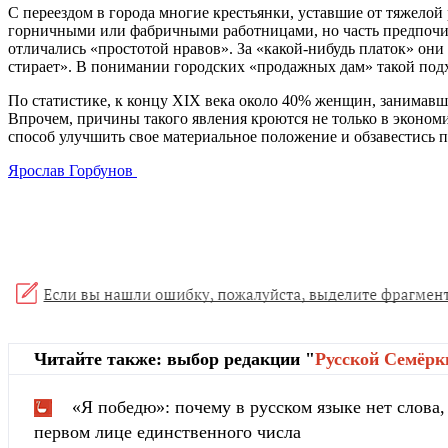
С переездом в города многие крестьянки, уставшие от тяжелой 
горничными или фабричными работницами, но часть предпочит
отличались «простотой нравов». За «какой-нибудь платок» они
стирает». В понимании городских «продажных дам» такой подх
По статистике, к концу XIX века около 40% женщин, занимавши
Впрочем, причины такого явления кроются не только в эконом
способ улучшить свое материальное положение и обзавестись 
Ярослав Горбунов
Читайте также: выбор редакции "
Русской Cемёрк
«Я победю»: почему в русском языке нет слова
первом лице единственного числа