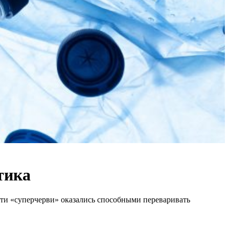
тика
эти «суперчерви» оказались способными переваривать