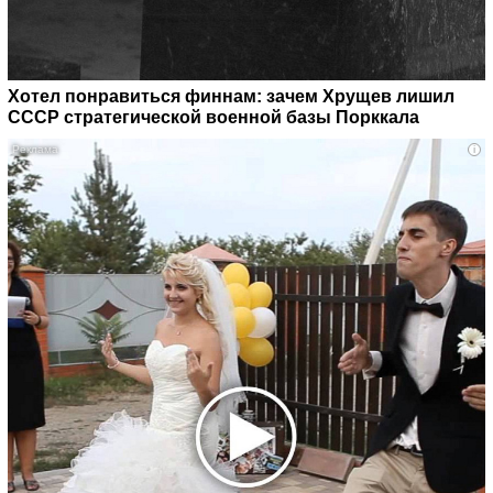
Хотел понравиться финнам: зачем Хрущев лишил
СССР стратегической военной базы Порккала
i