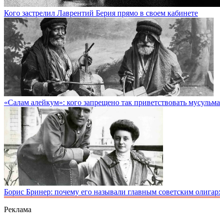
Кого застрелил Лаврентий Берия прямо в своем кабинете
«Салам алейкум»: кого запрещено так приветствовать мусульм
Борис Бринер: почему его называли главным советским олигар
Реклама