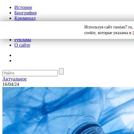
История
Биография
Криминал
СССР
Используя сайт russian7.r
Тайны
cookie, которые указаны в
Рекомендации
Реклама
О сайте
Актуальное
16/04/24