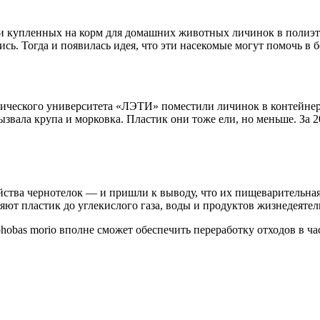
ли купленных на корм для домашних животных личинок в полиэти
сь. Тогда и появилась идея, что эти насекомые могут помочь в 
нического университета «ЛЭТИ» поместили личинок в контейнер
звала крупа и морковка. Пластик они тоже ели, но меньше. За 
ства чернотелок — и пришли к выводу, что их пищеварительная 
ют пластик до углекислого газа, воды и продуктов жизнедеятел
obas morio вполне сможет обеспечить переработку отходов в част