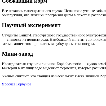
Сбежавший корм
Все началось с анекдотичного случая. Испанские ученые забы
обнаружили, что личинки прогрызли дыры в пакете и расползли
Научный эксперимент
Студенты Санкт-Петербургского государственного электротех
— упаковку из полистирола. Наибольший аппетит у личинок вы
затем с аппетитом принялись за губку для мытья посуды.
Мини-завод
Исследователи изучили личинок Zophobas morio — жуков семей
Бактерии в их пищеводе выделяют ферменты, которые расщепля
Ученые считают, что станция из нескольких тысяч личинок Zoph
Ярослав Горбунов