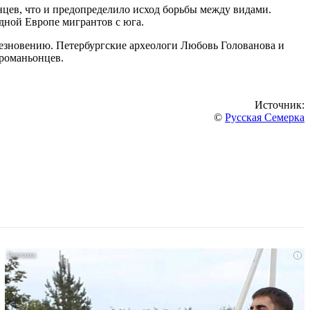
нцев, что и предопределило исход борьбы между видами.
одной Европе мигрантов с юга.
чезновению. Петербургские археологи Любовь Голованова и
кроманьонцев.
Источник:
©
Русская Семерка
i