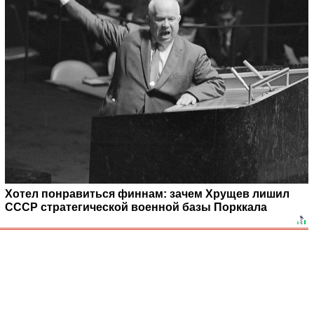
Хотел понравиться финнам: зачем Хрущев лишил
СССР стратегической военной базы Порккала