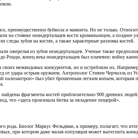
Земли.
мясо, преимущественно буйвола и мамонта. Но не только. Относ
ли на стоянке неандертальцев кости кроманьонцев, а позднее
и следы зубов на костях, а также характерные разломы костей.
али ожерелья из зубов неандертальцев. Ученые также предполо
до Роцци, конец века неандертальцев был плачевен: войну канн
 своих межвидовых конкурентов, но и истребляли их. Например,
ед от удара острым оружием. Антрополог Стивен Черчилль из 
ий палеоантроп» был убит брошенным легким копьем, которым п
а.
и найдены фрагменты костей приблизительно 900 древних людей
од, что «здесь произошла битва за овладение пещерой».
го рода. Биолог Маркус Фельдман, к примеру, полагает, что ит
первых, при котором даже малая популяция может вытеснить кон