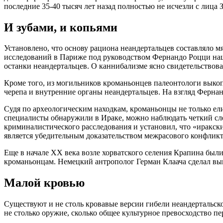
последние 35-40 тысяч лет назад полностью не исчезли с лица 
И зубами, и копьями
Установлено, что основу рациона неандертальцев составляло 
исследований в Париже под руководством Фернандо Роцци наш
останки неандертальцев. О каннибализме ясно свидетельствовал
Кроме того, из могильников кроманьонцев палеонтологи выкоп
черепа и внутренние органы неандертальцев. На взгляд Фернан
Судя по археологическим находкам, кроманьонцы не только ели
специалисты обнаружили в Ираке, можно наблюдать четкий сл
криминалистического расследования и установил, что «иракск
является убедительным доказательством межрасового конфликт
Еще в начале XX века возле хорватского селения Крапина был
кроманьонцам. Немецкий антрополог Герман Клаача сделал выв
Малой кровью
Существуют и не столь кровавые версии гибели неандертальско
не столько оружие, сколько общее культурное превосходство 