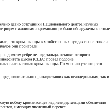
ительно давно сотрудники Национального центра научных
 уже рядом с жилищами кроманьонцев были обнаружены костные
жили, что кроманьонцы в хозяйственных нуждах использовали
ибалов они проиграли.
 на девятом ребре неандертальца, останки которого
Университета Дьюка (США) провел подобие
ользовались только кроманьонцы. По мнению ученого, это
, предположительно принадлежащих как неандертальцам, так и
оговую победу кроманьонцев над неандертальцами обеспечило
курентов, имеющих численный перевес.