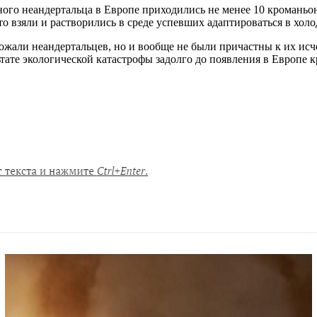
ного неандертальца в Европе приходились не менее 10 кроманьо
то взяли и растворились в среде успевших адаптироваться в хол
тожали неандертальцев, но и вообще не были причастны к их ис
тате экологической катастрофы задолго до появления в Европе 