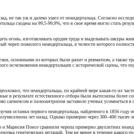
зад, не так уж и далеко ушел от неандертальца. Согласно иссл
альца сходны на 99,5-99,9%, что в свое время могло стать резу
ить огонь, изготавливать орудия труда и выделывать шкуры жив
ый череп пожилого неандертальца, в челюсти которого полност
зни, основными из которых были рахит и ревматизм, а также тр
трого исчезновения неандертальцев с исторической сцены, что 
положил, что неандертальцы, по крайней мере какая-то их част
ьные в результате естественного отбора были вытеснены более
о сапиенсом и палеоантропом заставило ученых усомниться в с
зучив останки первого неандертальца, найденного в 1856 году н
лумиллиона лет назад. Однако примерно через 300–400 тысяч ле
 и Марисия Понсе сравнили черепа примерно двухлетних неанде
епочка генетических мутаций. Тем не менее в течение какого-т