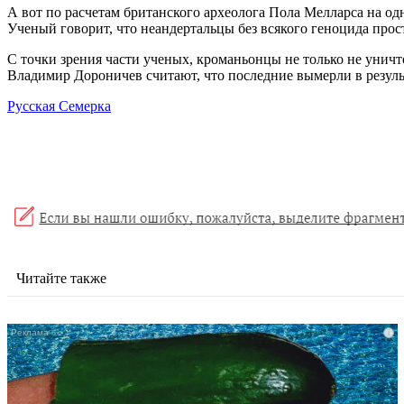
А вот по расчетам британского археолога Пола Мелларса на од
Ученый говорит, что неандертальцы без всякого геноцида прос
С точки зрения части ученых, кроманьонцы не только не унич
Владимир Дороничев считают, что последние вымерли в резуль
Русская Семерка
Читайте также
i