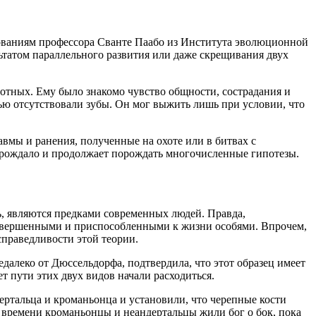
едованиям профессора Сванте Паабо из Института эволюционной
льтатом параллельного развития или даже скрещивания двух
отных. Ему было знакомо чувство общности, сострадания и
ью отсутствовали зубы. Он мог выжить лишь при условии, что
авмы и ранения, полученные на охоте или в битвах с
порождало и продолжает порождать многочисленные гипотезы.
ь, являются предками современных людей. Правда,
 совершенными и приспособленными к жизни особями. Впрочем,
праведливости этой теории.
едалеко от Дюссельдорфа, подтвердила, что этот образец имеет
т пути этих двух видов начали расходиться.
ртальца и кроманьонца и установили, что черепные кости
о времени кроманьонцы и неандертальцы жили бог о бок, пока