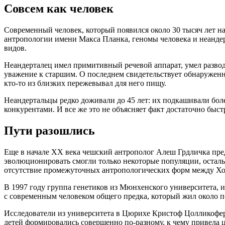
Совсем как человек
Современный человек, который появился около 30 тысяч лет на
антропологии имени Макса Планка, геномы человека и неандерт
видов.
Неандерталец имел примитивный речевой аппарат, умел развод
уважение к старшим. О последнем свидетельствует обнаруженн
кто-то из близких пережевывал для него пищу.
Неандертальцы редко доживали до 45 лет: их подкашивали боле
конкурентами. И все же это не объясняет факт достаточно быс
Пути разошлись
Еще в начале XX века чешский антрополог Алеш Грдличка пред
эволюционировать смогли только некоторые популяции, остал
отсутствие промежуточных антропологических форм между Хом
В 1997 году группа генетиков из Мюнхенского университета, и
с современным человеком общего предка, который жил около по
Исследователи из университета в Цюрихе Кристоф Цолликофер
детей формировались совершенно по-разному, к чему привела ц