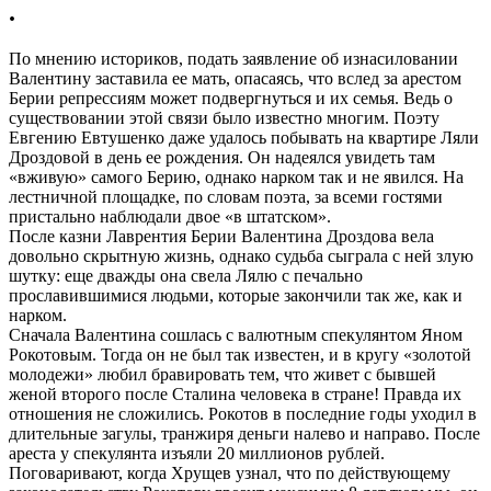
.
По мнению историков, подать заявление об изнасиловании
Валентину заставила ее мать, опасаясь, что вслед за арестом
Берии репрессиям может подвергнуться и их семья. Ведь о
существовании этой связи было известно многим. Поэту
Евгению Евтушенко даже удалось побывать на квартире Ляли
Дроздовой в день ее рождения. Он надеялся увидеть там
«вживую» самого Берию, однако нарком так и не явился. На
лестничной площадке, по словам поэта, за всеми гостями
пристально наблюдали двое «в штатском».
После казни Лаврентия Берии Валентина Дроздова вела
довольно скрытную жизнь, однако судьба сыграла с ней злую
шутку: еще дважды она свела Лялю с печально
прославившимися людьми, которые закончили так же, как и
нарком.
Сначала Валентина сошлась с валютным спекулянтом Яном
Рокотовым. Тогда он не был так известен, и в кругу «золотой
молодежи» любил бравировать тем, что живет с бывшей
женой второго после Сталина человека в стране! Правда их
отношения не сложились. Рокотов в последние годы уходил в
длительные загулы, транжиря деньги налево и направо. После
ареста у спекулянта изъяли 20 миллионов рублей.
Поговаривают, когда Хрущев узнал, что по действующему