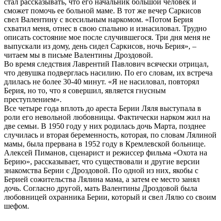
стал рассказывать, что его начальник большой человек и
сможет помочь ее больной маме. В тот же вечер Саркисов
свел Валентину с всесильным наркомом. «Потом Берия
схватил меня, отнес в свою спальню и изнасиловал. Трудно
описать состояние мое после случившегося. Три дня меня не
выпускали из дому, день сидел Саркисов, ночь Берия», –
читаем мы в письме Валентины Дроздовой.
Во время следствия Лаврентий Павлович всячески отрицал,
что девушка подверглась насилию. По его словам, их встреча
длилась не более 30-40 минут. «Я не насиловал, повторял
Берия, но то, что я совершил, является гнусным
преступлением».
Все четыре года вплоть до ареста Берии Ляля выступала в
роли его невольной любовницы. Фактически нарком жил на
две семьи. В 1950 году у них родилась дочь Марта, позднее
случилась и вторая беременность, которая, по словам Лялиной
мамы, была прервана в 1952 году в Кремлевской больнице.
Алексей Пиманов, сценарист и режиссер фильма «Охота на
Берию», рассказывает, что существовали и другие версии
знакомства Берии с Дроздовой. По одной из них, якобы с
Берией сожительства Лялина мама, а затем ее место занял
дочь. Согласно другой, мать Валентины Дроздовой была
любовницей охранника Берии, который и свел Лялю со своим
шефом.