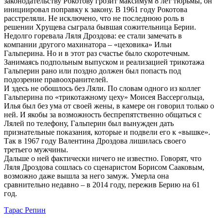
законодательству Рокотову грозит максимум 8 лет тюрьмы, он
инициировал поправку к закону. В 1961 году Рокотова
расстреляли. Не исключено, что не последнюю роль в
решении Хрущева сыграла бывшая сожительница Берии.
Недолго горевала Ляля Дроздова: ее стали замечать в
компании другого махинатора – «цеховика» Ильи
Гальперина. Но и в этот раз счастье было скоротечным.
Занимаясь подпольным выпуском и реализацией трикотажа
Гальперин рано или поздно должен был попасть под
подозрение правоохранителей.
И здесь не обошлось без Ляли. По словам одного из коллег
Гальперина по «трикотажному цеху» Моисея Вассергольца,
Илья был без ума от своей жены, в камере он говорил только о
ней. И якобы за возможность беспрепятственно общаться с
Лялей по телефону, Гальперин был вынужден дать
признательные показания, которые и подвели его к «вышке».
Так в 1967 году Валентина Дроздова лишилась своего
третьего мужчины.
Дальше о ней фактически ничего не известно. Говорят, что
Ляля Дроздова сошлась со сценаристом Борисом Сааковым,
возможно даже вышла за него замуж. Умерла она
сравнительно недавно – в 2014 году, пережив Берию на 61
год.
Тарас Репин