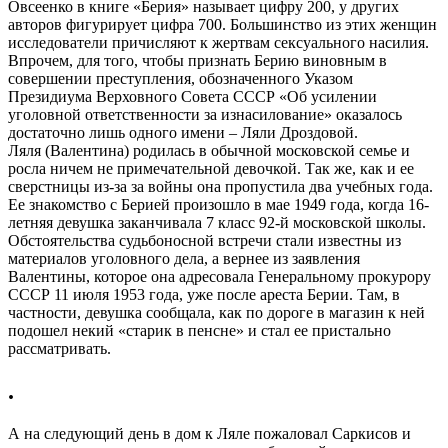
Овсеенко в книге «Берия» называет цифру 200, у других
авторов фигурирует цифра 700. Большинство из этих женщин
исследователи причисляют к жертвам сексуального насилия.
Впрочем, для того, чтобы признать Берию виновным в
совершении преступления, обозначенного Указом
Президиума Верховного Совета СССР «Об усилении
уголовной ответственности за изнасилование» оказалось
достаточно лишь одного имени – Ляли Дроздовой.
Ляля (Валентина) родилась в обычной московской семье и
росла ничем не примечательной девочкой. Так же, как и ее
сверстницы из-за за войны она пропустила два учебных года.
Ее знакомство с Берией произошло в мае 1949 года, когда 16-
летняя девушка заканчивала 7 класс 92-й московской школы.
Обстоятельства судьбоносной встречи стали известны из
материалов уголовного дела, а вернее из заявления
Валентины, которое она адресовала Генеральному прокурору
СССР 11 июля 1953 года, уже после ареста Берии. Там, в
частности, девушка сообщала, как по дороге в магазин к ней
подошел некий «старик в пенсне» и стал ее пристально
рассматривать.
.
А на следующий день в дом к Ляле пожаловал Саркисов и