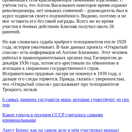
учётом того, что Антон Васильевич некоторое время охранял
революционера, нет никаких сомнений – руководитель был в
курсе подвигов своего подчинённого. Видимо, поэтому и не
мог оставить его без такой награды. Всего же во время
участия в боевых действиях Блисняк получил около 26
ранений.
Но как сложилась судьба храброго телохранителя после 1920
года, история умалчивает. В базе данных проекта «Открытый
список» есть информация об Антоне Близнюке. Этот человек
работал в правоохранительных органах под Таганрогом до
декабря 1936 года, потом его арестовали по обвинению в
агитации к свержению государственного строя.
Исправительно-трудовые лагеря он покинул в 1939 году, а
дальше его следы теряются. Правда, сказать с уверенностью,
что «Открытый список» рассказывает про телохранителя
Троцкого, нельзя.
6 самых древних государств мира, которые существуют до сих
пор
Какие города в позднем СССР считались самыми
криминальными
Арест Берии: как на самом деле в нём участвовал маршал