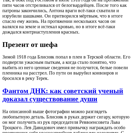
пяти часов отстреливался от белогвардейцев. После того как
патроны закончились, Антона враги всё-таки схватили и
изрубили шашками. Он притворился мёртвым, что в итоге
спасло ему жизнь. На протяжении нескольких часов он
валялся на земле и истекал кровью, но в итоге всё-таки
дождался контрнаступления красных.
Презент от шефа
Зимой 1918 года Блисняк попал в плен в Терской области. Его
подвергли ужасным пыткам, а когда стало понятно, что
выбить из него ценные сведения не получится, белые повели
пленника на расстрел. По пути он вырубил конвоиров и
бросился в реку Терек.
Фантом ДНК: как советский ученый
доказал существование души
На описанной выше фотографии можно разглядеть
любопытную деталь. Блисняк в руках держит сигару, которую
он мог получить из рук председателя Реввоенсовета Льва
Троцкого. Лев Давидович имел привычку награждать особо
проявивших себя красноармейцев табачными изделиями. С