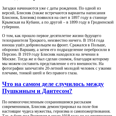
Загадки начинаются уже с даты рождения. По одной из
версий, Блисняк (также встречаются варианты написания
Блиснюк, Близняк) появился на свет в 1897 году в станице
Крымская на Кубани, а по другой – в 1899 году в Гродненской
губернии.
О том, как прошло первое десятилетие жизни будущего
телохранителя Троцкого, неизвестно ничего. В 1914 года
юноша ушёл добровольцем на фронт. Сражался в Польше,
оборонял Варшаву, а затем его подразделение перебросили в
Персию. В 1919 году Блисняк находился на лечении в
Москве. Тогда же и был сделан снимок, благодаря которому
мы можем составить представление о его внешности. На
фотографии запечатлён 20-летний молодой человек с узкими
плечами, тонкой шеей и без правого глаза.
Что на самом деле случилось между
Пушкиным и Дантесом?
По немногочисленным сохранившимся рассказам
современников, Блисняк демонстрировал на поле боя
настоящие чудеса мужества, героизма и самопожертвования.
Так, в боях под Ростовом в июле 1918 года он на протяжении