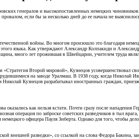
овских генералов и высокопоставленных немецких чиновников. 
провалом, если бы за несколько дней до ее начала не выяснилось
ечественной войны. Во многом произошло это благодаря немецк
и этого языка. Как утверждают Александр Колпакиди и Александ
щина, много лет прожившая в Швейцарии, учителем труда являл
ги «Стратегия Второй мировой», Кузнецов усовершенствовал св
трудившимися на заводе Уралмаш. В 1938 году, когда Николай Ив
м Николай Кузнецов разрабатывал иностранных граждан, приез
а оказались как нельзя кстати. Почти сразу после нападения Г
зная операция по заброске советских разведчиков в тыл врага,
 немецкого офицера Пауля Зиберта. Однако для того, чтобы де
кой внешней разведки», со ссылкой на слова Федора Бакина, з