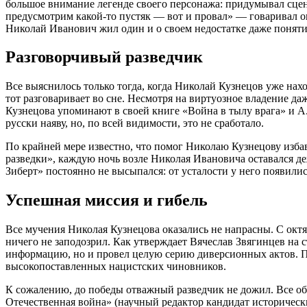
большое внимание легенде своего персонажа: придумывал сцен
предусмотрим какой-то пустяк — вот и провал» — говаривал он.
Николай Иванович жил один и о своем недостатке даже поняти
Разговорчивый разведчик
Все выяснилось только тогда, когда Николай Кузнецов уже нах
тот разговаривает во сне. Несмотря на виртуозное владение да
Кузнецова упоминают в своей книге «Война в тылу врага» и А
русски наяву, но, по всей видимости, это не сработало.
По крайней мере известно, что помог Николаю Кузнецову избав
разведки», каждую ночь возле Николая Ивановича оставался деж
Зиберт» постоянно не высыпался: от усталости у него появилис
Успешная миссия и гибель
Все мучения Николая Кузнецова оказались не напрасны. С октя
ничего не заподозрил. Как утверждает Вячеслав Звягинцев на
информацию, но и провел целую серию диверсионных актов. По
высокопоставленных нацистских чиновников.
К сожалению, до победы отважный разведчик не дожил. Все об
Отечественная война» (научный редактор кандидат историческ