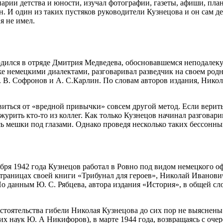
арии детства и юности, изучал фотографии, газеты, афиши, пла
 И один из таких пустяков руководители Кузнецова и он сам дей
я не имел.
одился в отряде Дмитрия Медведева, обосновавшемся неподалеку
же немецкими диалектами, разговаривал разведчик на своем родн
. В. Софронов и А. С.Карлин. По словам авторов издания, Нико
иться от «вредной привычки» совсем другой метод. Если верить 
урить кто-то из коллег. Как только Кузнецов начинал разговарив
ь мешки под глазами. Однако проведя несколько таких бессонных
бря 1942 года Кузнецов работал в Ровно под видом немецкого оф
 страницах своей книги «Трибунал для героев», Николай Иванов
 данным Ю. С. Рябцева, автора издания «История», в общей сл
стоятельства гибели Николая Кузнецова до сих пор не выяснен
их наук Ю. А Никифоров), в марте 1944 года, возвращаясь с оч