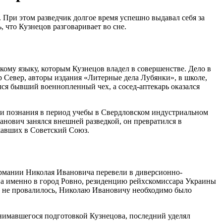
При этом разведчик долгое время успешно выдавал себя за
, что Кузнецов разговаривает во сне.
ому языку, которым Кузнецов владел в совершенстве. Дело в
р Север, авторы издания «Литерные дела Лубянки», в школе,
ся бывший военнопленный чех, а сосед-аптекарь оказался
ои познания в период учебы в Свердловском индустриальном
анович занялся внешней разведкой, он превратился в
жавших в Советский Союз.
ермании Николая Ивановича перевели в диверсионно-
 а именно в город Ровно, резиденцию рейхскомиссара Украины
ло не провалилось, Николаю Ивановичу необходимо было
анимавшегося подготовкой Кузнецова, последний уделял