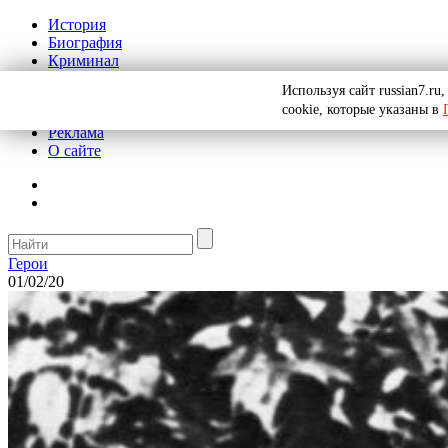
История
Биография
Криминал
СССР
Используя сайт russian7.r
Тайны
cookie, которые указаны в
Рекомендации
Реклама
О сайте
Герои
01/02/20