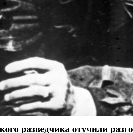
кого разведчика отучили разго