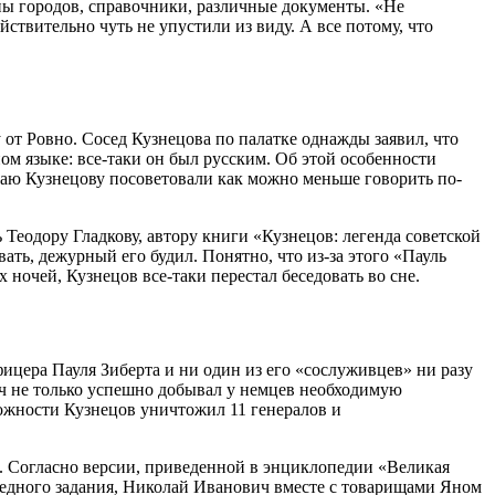
ны городов, справочники, различные документы. «Не
ствительно чуть не упустили из виду. А все потому, что
 от Ровно. Сосед Кузнецова по палатке однажды заявил, что
ом языке: все-таки он был русским. Об этой особенности
лаю Кузнецову посоветовали как можно меньше говорить по-
Теодору Гладкову, автору книги «Кузнецов: легенда советской
ать, дежурный его будил. Понятно, что из-за этого «Пауль
 ночей, Кузнецов все-таки перестал беседовать во сне.
ицера Пауля Зиберта и ни один из его «сослуживцев» ни разу
ич не только успешно добывал у немцев необходимую
ожности Кузнецов уничтожил 11 генералов и
ы. Согласно версии, приведенной в энциклопедии «Великая
ередного задания, Николай Иванович вместе с товарищами Яном