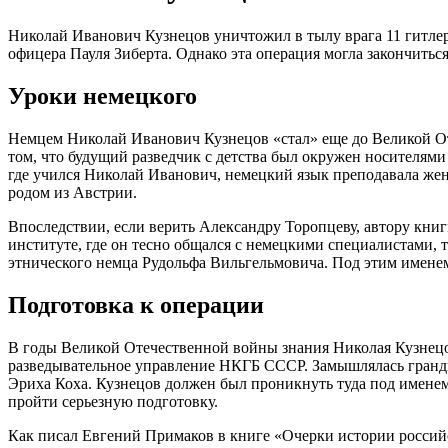
Николай Иванович Кузнецов уничтожил в тылу врага 11 гитлер
офицера Пауля Зиберта. Однако эта операция могла закончиться 
Уроки немецкого
Немцем Николай Иванович Кузнецов «стал» еще до Великой От
том, что будущий разведчик с детства был окружен носителям
где учился Николай Иванович, немецкий язык преподавала жен
родом из Австрии.
Впоследствии, если верить Александру Торопцеву, автору кни
институте, где он тесно общался с немецкими специалистами, 
этнического немца Рудольфа Вильгельмовича. Под этим имене
Подготовка к операции
В годы Великой Отечественной войны знания Николая Кузнецов
разведывательное управление НКГБ СССР. Замышлялась грандио
Эриха Коха. Кузнецов должен был проникнуть туда под именем
пройти серьезную подготовку.
Как писал Евгений Примаков в книге «Очерки истории российс