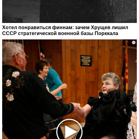
Хотел понравиться финнам: зачем Хрущев лишил
СССР стратегической военной базы Порккала
i