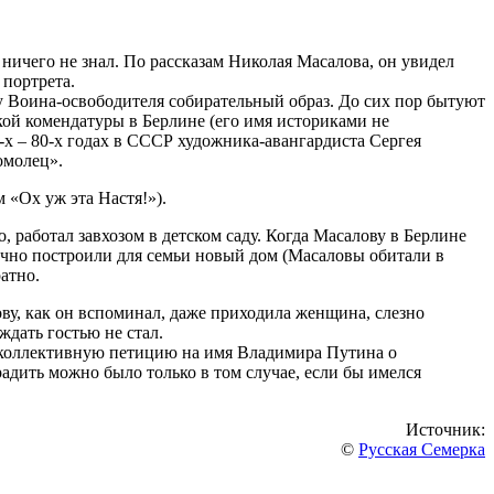
ничего не знал. По рассказам Николая Масалова, он увидел
 портрета.
у Воина-освободителя собирательный образ. До сих пор бытуют
кой комендатуры в Берлине (его имя историками не
-х – 80-х годах в СССР художника-авангардиста Сергея
омолец».
 «Ох уж эта Настя!»).
 работал завхозом в детском саду. Когда Масалову в Берлине
рочно построили для семьи новый дом (Масаловы обитали в
атно.
ву, как он вспоминал, даже приходила женщина, слезно
ждать гостью не стал.
и коллективную петицию на имя Владимира Путина о
адить можно было только в том случае, если бы имелся
Источник:
©
Русская Семерка