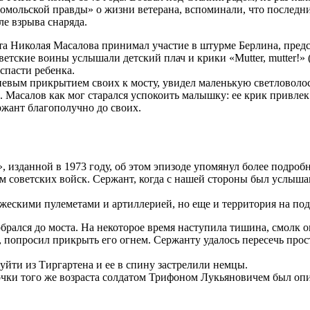
мольской правды» о жизни ветерана, вспоминали, что последним
е взрыва снаряда.
та Николая Масалова принимал участие в штурме Берлина, предс
ветские воины услышали детский плач и крики «Mutter, mutter!» 
спасти ребенка.
гневым прикрытием своих к мосту, увидел маленькую светловол
е. Масалов как мог старался успокоить малышку: ее крик привле
ржант благополучно до своих.
 изданной в 1973 году, об этом эпизоде упомянул более подроб
м советских войск. Сержант, когда с нашей стороны был услыша
ражескими пулеметами и артиллерией, но еще и территория на по
брался до моста. На некоторое время наступила тишина, смолк 
, попросил прикрыть его огнем. Сержанту удалось пересечь прос
 уйти из Тиргартена и ее в спину застрелили немцы.
вочки того же возраста солдатом Трифоном Лукьяновичем был оп