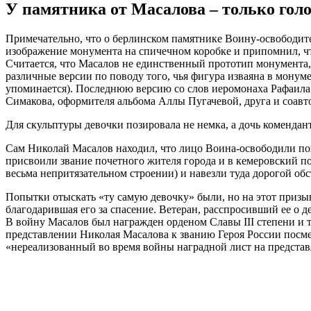
У памятника от Масалова – только гол
Примечательно, что о берлинском памятнике Воину-освободител
изображение монумента на спичечном коробке и припомнил, чт
Считается, что Масалов не единственный прототип монумента,
различные версии по поводу того, чья фигура изваяна в монум
упоминается). Последнюю версию со слов иеромонаха Рафаила, 
Симакова, оформителя альбома Аллы Пугачевой, друга и соавт
Для скульптуры девочки позировала не немка, а дочь комендант
Сам Николай Масалов находил, что лицо Воина-освободили похо
присвоили звание почетного жителя города и в кемеровский п
весьма непритязательном строении) и навезли туда дорогой обс
Попытки отыскать «ту самую девочку» были, но на этот призы
благодарившая его за спасение. Ветеран, расспросивший ее о де
В войну Масалов был награжден орденом Славы III степени и 
представлении Николая Масалова к званию Героя России посмер
«нереализованный во время войны наградной лист на представ