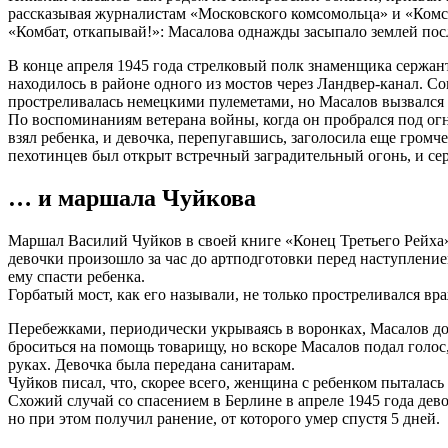
рассказывая журналистам «Московского комсомольца» и «Комсо
«Комбат, откапывай!»: Масалова однажды засыпало землей посл
В конце апреля 1945 года стрелковый полк знаменщика сержан
находилось в районе одного из мостов через Ландвер-канал. Со
простреливалась немецкими пулеметами, но Масалов вызвался 
По воспоминаниям ветерана войны, когда он пробрался под о
взял ребенка, и девочка, перепугавшись, заголосила еще громч
пехотинцев был открыт встречный заградительный огонь, и се
… и маршала Чуйкова
Маршал Василий Чуйков в своей книге «Конец Третьего Рейха»,
девочки произошло за час до артподготовки перед наступление
ему спасти ребенка.
Горбатый мост, как его называли, не только простреливался в
Перебежками, периодически укрываясь в воронках, Масалов до
броситься на помощь товарищу, но вскоре Масалов подал голос
руках. Девочка была передана санитарам.
Чуйков писал, что, скорее всего, женщина с ребенком пыталась
Схожий случай со спасением в Берлине в апреле 1945 года де
но при этом получил ранение, от которого умер спустя 5 дней.