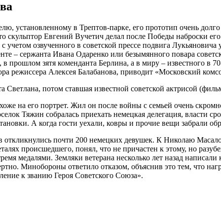
ова
ю, установленному в Трептов-парке, его прототип очень долго 
о скульптор Евгений Вучетич делал после Победы наброски его
 с учетом озвученного в советской прессе подвига Лукьяновича 
енте – сержанта Ивана Одаренко или безымянного повара советс
в прошлом зятя коменданта Берлина, а в миру – известного в 70
ора режиссера Алексея Балабанова, приводит «Московский комс
а Светлана, потом ставшая известной советской актрисой (фильм
же на его портрет. Жил он после войны с семьей очень скромно,
оселок Тяжин собралась приехать немецкая делегация, власти с
тановки. А когда гости уехали, ковры и прочие вещи забрали обр
в откликнулись почти 200 немецких девушек. К Николаю Масало
талях происшедшего, понял, что не причастен к этому, но разубе
тремя медалями. Земляки ветерана несколько лет назад написал
тно. Минобороны ответило отказом, объяснив это тем, что нагр
ление к званию Героя Советского Союза».