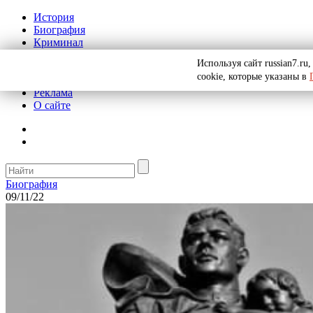
История
Биография
Криминал
СССР
Используя сайт russian7.r
Тайны
cookie, которые указаны в
Рекомендации
Реклама
О сайте
Биография
09/11/22