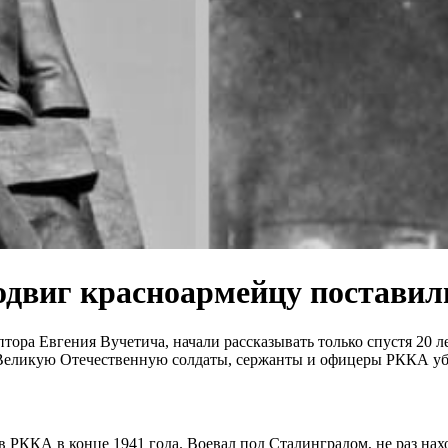
одвиг красноармейцу поставил
тора Евгения Вучетича, начали рассказывать только спустя 20 л
 Великую Отечественную солдаты, сержанты и офицеры РККА убе
 РККА в конце 1941 года. Воевал под Сталинградом, не раз нах