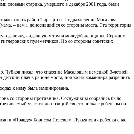
и словами старика, умершего в декабре 2001 года, были
тояло занять район Тиргартен. Подразделение Масалова
(мама, – нем.), доносившийся со стороны моста. Эта территория
осую девочку, сидевшую у трупа молодой женщины. Сержант
к гитлеровских пулеметчиков. Но со стороны советских
но. Чуйков писал, что спасение Масаловым немецкой 3-летней
н детский плач в районе моста, попросил командира разрешить
дходах к нему была заминирована.
огонь со стороны противника. Сослуживцы собрались было
треливаемый участок до позиций своего полка с ребенком на
исан в «Правде» Борисом Полевым. Лукьянович ребенка спас,